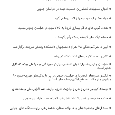
امهال تسهیلات کشاورزان خسارت دیده در خراسان جنوبی
مواد مخدر اراده و عزم را از انسان‌ها می‌گیرد
تعداد فوتی های در اثر بیماری کرونا به 745 مورد در خراسان جنوبی رسید؛
حمله گرگ های گرسنه به 75 رأس گوسفند
آیین دانش‌آموختگی ۷۸ نفر از دانشجویان دانشکده پزشکی بیرجند برگزار شد
۱۴ پرونده احتکار در سال گذشت تشکیل شد
خراسان جنوبی همواره دارای شاخص برتر در حوزه فنی و حرفه‌ای بوده که قابل
تقدیر است
آبگیری سازه‌های آبخیزداری خراسان جنوبی در پی بارندگی‌های بهاری/حدود ۹۰
میلیون متر مکعب سطح آبگیری سازه های استان
توسعه کریدور حمل و نقل و ترانزیت شرق، نیازمند هم افزایی ملی و منطقه‌ای
جذب ۱۰۰ درصدی تسهیلات اشتغال خرد کمیته امداد خراسان جنوبی
سند ارتقای وضعیت زنان و خانواده استان، نقشه راهی برای دستگاه های اجرایی