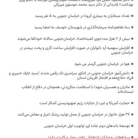
دکتر محمود گنجی فرد سرپرست دانشگاه علوم پزشکی بیرجند با حکم وزیر
بهداشت/ قدردانی از دکتر سید محمد موسوی میرزائی
تعداد مبتلایان به بیماری کرونا در خراسان جنوبی به 5 نفر رسید
سه تفاهم‌نامه سرمایه‌گذاری در شهرستان خوسف به امضا رسید
بیش از ۲ هزار مددجوی کمیته‌امداد خراسان‌جنوبی سالانه خودکفا می‌شوند
افزایش سهمیه آرد نانوایان در صورت افزایش ساعت کاری و پخت بیشتر در
خراسان جنوبی
هوا در خراسان جنوبی گرمتر می شود
دانش‌آموز خراسان جنوبی در کنکور سراسری تک رقمی شدند /سید عارف خبیری و
فرزاد حلاج‌مقدم افتخار افرینان استان
مادران و همسران شهدا با استقامت مثال‌زدنی، همچنان در دفاع از انقلاب
ایستاده‌اند
حمایت آمریکا و غرب از جنایات رژیم صهیونیستی آشکار است
۳۶ هزار خانوار در خراسان جنوبی از محل تولید زرشک امرار و معاش می‌کنند
توسعه باندهای دوم جاده ای، اولویت اول خراسان جنوبی
رسانه‌ها در مشارکت انتخاباتی نقش موثر و کلیدی دارند