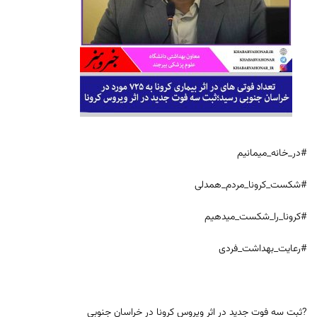
#در_خانه_میمانیم
#شکست_کرونا_مردم_همدلی
#کرونا_را_شکست_میدهیم
#رعایت_بهداشت_فردی
?ثبت سه فوت جدید در اثر ویروس کرونا در خراسان جنوبی