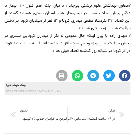
?معاون بهداشتی علوم پزشکی بیرجند ، با بیان اینکه هم اکنون 130 بیمار با
علائم بیماری حاد تنفسی در بیمارستان های استان بستری هستند گفت: از
این تعداد 33 نفرمبتلا قطعی بیماری کرونا و 13 نفر از مبتلایان کرونا در بخش
مراقبت های ویژه بستری هستند.
? مهدی زاده با بیان اینکه حال عمومی 5 نفر از بیماران کرونایی بستری در
بخش مراقبت های ویژه وخیم است، افزود: متاسفانه با سه مورد جدید فوت
در اثر کرونا در شبانه روز گذشته تعداد فوتی ها د
لینک کوتاه خبر:
https://khabarvahonar.ir/news/?p=51672
قبلی
بعدی
در 24 ساعت گذشته؛ شناسایی 20 بیمار جدید کرونا در خراسان جنوبی
خیرین در خراسان جنوبی ۷۵ کپسول به بانک امانات تجهیزات پزشکی جمعیت هلالاکسیژن اهدا کردند