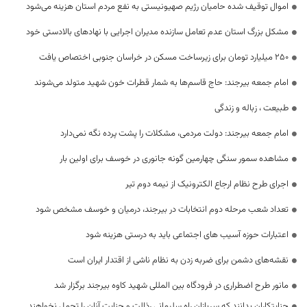
اموال توقیف شده حامیان رژیم صهیونیستی به نفع مردم استان هزینه می‌شود
مشکل بزرگ استان عدم تعامل سازنده مدیران اجرایی با نهادهای بالادستی خود
۲۵۰ میلیارد تومان برای زیرساخت مسکن در خراسان جنوبی اختصاص یافت
امام جمعه بیرجند: حاج قاسم‌ها به شمار قطرات خون شهید متولد می‌شوند
طبیعت ، زباله و زندگی
امام جمعه بیرجند: دولت مردمی، مشکلات را پشت پرده نگه نمی‌دارد
مشاهده سمور سنگی چهارمین گونه جانوری در خوسف برای اولین بار
اجرای طرح نظام ارجاع الکترونیک از نیمه دوم تیر
تعداد شعب مرحله دوم انتخابات در بیرجند، درمیان و خوسف مشخص شود
اعتبارات حوزه آسیب های اجتماعی باید به درستی هزینه شود
نقشه‌های دشمن برای ضربه زدن به نظام ناشی از اقتدار ایران است
مانور طرح اضطراری در فرودگاه بین المللی شهید کاوه بیرجند برگزار شد
جنایتکاران بدانند که سربازانِ راه سلیمانی رذالت و جنایت آنان را تحمل نخواهند