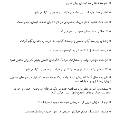
خواسته ها را به درستی بیان کنیم
اولین جشنواره استانی عناب در خراسان جنوبی برگزار می‌شود
شناخت علایم خطر کرونا، بخصوص در افراد دارای ضعف ایمنی، مهم است
لاریجانی به خراسان جنوبی سفر می کند
زاهدی پور مرد آرام ، صبور و توسعه گرا رسانه خراسان جنوبی آرام گرفت
مراسم استقبال از ۱۴مدال آور کوهنوردی بیرجند
الزامات جهش تولید با مشارکت مردم/ الگوهای دانش بنیان کاربردی تکثیر شود
۱۲ عنوان برنامه سالروز ورود آزادگان در خراسان جنوبی برگزار می‌شود
طی یک سال گذشته بیش از 70 واحد راکد و 100 درصد تعطیل در خراسان جنوبی
دوباره راه‌اندازی و احیا شده‌اند
شهرداري آبیز در نظر دارد مناقصه عمومي یک مرحله ای پخت ، حمل و اجرای
آسفالت خیابان های سطح شهر آبیز را برگزار کند
توجه به زبان عربی از محورهای توسعه حوزه علمیه است
معاون استاندار: مردم خراسان جنوبی در امور خیریه پیشتاز هستند