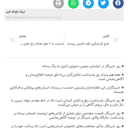
لینک کوتاه خبر:
https://khabarvahonar.ir/news/?p=31355
قبلی
بعدی
طرح گردشگری بافت قدیمی روستای اصفهک یکی از هفت طرح فینالیست جایزه جهانی to do شد .
خسارت به 2 هزار هکتار باغ های زرشک قاینات
روز خبرنگار در خراسان جنوبی؛ شورای اداری به رنگ رسانه
هفدهم مرداد روز پاسداشت تلاش‌گران بی‌ادعای عرصه اطلاع‌رسانی و
آگاهی‌بخشی است
خبرنگاران، این طلایه‌داران راستین خدمت در رسانه، انسان‌های پرتلاش و فداکاری
هستند
روز خبرنگار، پاسداشت رنج و تلاش کسانی است که در خط مقدم جهاد تبیین، با
نثار جان و مال، پرچم آگاهی را بر دوش می‌کشند
روز خبرنگار، فرصت مغتنمی برای تجلیل از تلاش‌های ارزشمند اصحاب رسانه و
پاسداشت جایگاه والای خبرنگار در عرصه آگاهی‌بخشی
روز خبرنگار، یادآور مجاهدت‌های خاموش انسان‌هایی است که رسالت خود را در