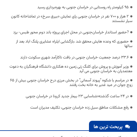
۹۵ کیلومتر راه روستایی در خراسان جنوبی به بهره‌برداری رسید
۲ هزار و ۷۰۰ نفر در خراسان جنوبی پای نمایش «بیرق سرخ» در تماشاخانه کانون
سیار نشستند
?حضور استاندار خراسان‌جنوبی در محل اجرای پروژه باند دوم محور طبس- یزد
حضوری که وعده هایش محقق شد ،بازگشایی ایلراه عشایری پلنگ اباد بعد از
سالها
۳۳.۶ درصد جمعیت خراسان جنوبی در بافت ناکارآمد شهری سکونت دارند
وزیر آموزش و پروش برای کلنگ زنی زمین ده هکتاری دانشگاه فرهنگیان به دعوت
معتمدیان به خراسان جنوبی می آید
در مراسم با شکوه “پیوند آسمانی” در بخش مرزی درح خراسان جنوبی بیش از 65
زوج جوان در عید غدیر به خانه بخت رفتند
در 24 ساعت گذشته؛شناسایی 23 بیمار جدید کرونا در خراسان جنوبی
رفع مشکلات مناطق سیل زده خراسان جنوبی، تکلیف مدیران است
پربحث ترین ها