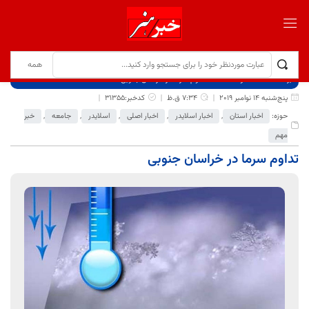
برگ نخست
نوشته‌ها
تداوم سرما در خراسان جنوبی
پنج‌شنبه 14 نوامبر 2019
7:34 ق.ظ
کدخبر:31355
حوزه:
اخبار استان
,
اخبار اسلایدر
,
اخبار اصلی
,
اسلایدر
,
جامعه
,
خبر
مهم
تداوم سرما در خراسان جنوبی