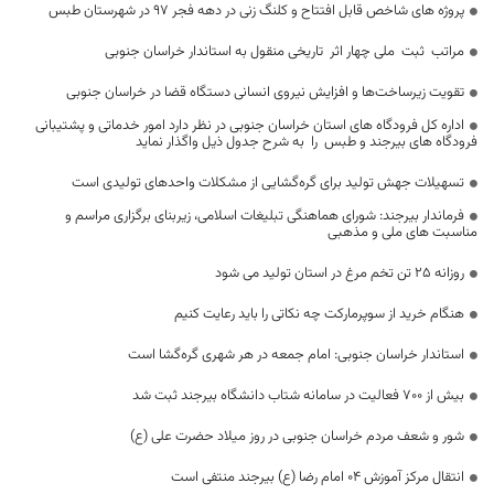
پروژه های شاخص قابل افتتاح و کلنگ زنی در دهه فجر 97 در شهرستان طبس
مراتب ثبت ملی چهار اثر تاریخی منقول به استاندار خراسان جنوبی
تقویت زیرساخت‌ها و افزایش نیروی انسانی دستگاه قضا در خراسان جنوبی
اداره کل فرودگاه های استان خراسان جنوبی در نظر دارد امور خدماتی و پشتیبانی
فرودگاه های بیرجند و طبس را به شرح جدول ذیل واگذار نماید
تسهیلات جهش تولید برای گره‌گشایی از مشکلات واحدهای تولیدی است
فرماندار بیرجند: شورای هماهنگی تبلیغات اسلامی، زیربنای برگزاری مراسم و
مناسبت های ملی و مذهبی
روزانه 25 تن تخم مرغ در استان تولید می شود
هنگام خرید از سوپرمارکت چه نکاتی را باید رعایت کنیم
استاندار خراسان جنوبی: امام جمعه در هر شهری گره‌گشا است
بیش از ۷۰۰ فعالیت در سامانه شتاب دانشگاه بیرجند ثبت شد
شور و شعف مردم خراسان جنوبی در روز میلاد حضرت علی (ع)
انتقال مرکز آموزش ۰۴ امام رضا (ع) بیرجند منتفی است