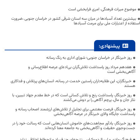
موضوع میراث فرهنگی، امری فرابخشی است
بیشترین تعداد آسبادها در میان سه استان شرقی کشور در خراسان جنوبی ،ضرورت
استفاده از اعتبارات ملی برای مرمت آسبادها
پیشنهادی:
روز خبرنگار در خراسان جنوبی؛ شورای اداری به رنگ رسانه
هفدهم مرداد روز پاسداشت تلاش‌گران بی‌ادعای عرصه اطلاع‌رسانی و
آگاهی‌بخشی است
خبرنگاران، این طلایه‌داران راستین خدمت در رسانه، انسان‌های پرتلاش و فداکاری
هستند
روز خبرنگار، پاسداشت رنج و تلاش کسانی است که در خط مقدم جهاد تبیین، با
نثار جان و مال، پرچم آگاهی را بر دوش می‌کشند
روز خبرنگار، فرصت مغتنمی برای تجلیل از تلاش‌های ارزشمند اصحاب رسانه و
پاسداشت جایگاه والای خبرنگار در عرصه آگاهی‌بخشی
روز خبرنگار، یادآور مجاهدت‌های خاموش انسان‌هایی است که رسالت خود را در
جست‌وجوی حقیقت و آگاهی‌بخشی به جامعه معنا کرده‌اند
فرهنگ مادی و لیبرال‌دموکراسی نتیجه‌ای جز فساد و انحطاط اخلاقی ندارد