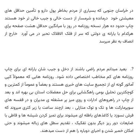
در خراسان جنوبی که بسیاری از مردم بخاطر پول دارو و تأمین حداقل های
معیشتی خود درمانده و شرمسار از دست خالی و جیب خالی تر خود هستند
چاپ حدود ده هزار نسخه روزنامه در روز با میانگین حداقل هشت صفحه برای
هرکدام با یارانه ی دولتی که سر از فلک الافلاک تحیر در می آورد خارج از
انصاف به نظر میرسد
?. بعید میدانم مردم راضی باشند از دخل و جیب شان یارانه ای برای چاپ
روزنامه های کم مخاطب اختصاص داده شود. روزنامه هایی که معمولأ کپی
آماتور گونه ای از تجمیع سایت های خبری هستند و بعضأ و عمومأ از کمترین و
کوچکترین تحلیل بومی راهگشایی برای حل معضلات استان بی بهره اند و بعد
از چاپ در راهروهای ادارات و روی میز پر مشغله ی مدیران و در قفسه های
سوپرمارکت ها و تک و توک منازلی ، بعد ازچند ساعت یا زیر کتری میروند که
فرش نسوزد یا کاغذهای باطله ای میشوند برای تمیز کردن شیشه ها و قاطی با
ضایعات دور ریز دیگر بدون تفکیک ، تقدیم سطل های زباله میشوند و حتی
امکان خمیر شدن و احیای دوباره را هم از دست میدهند.