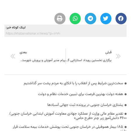
لینک کوتاه خبر:
https://khabarvahonar.ir/news/?p=16941
قبلی
بعدی
برگزاری نخستین رویداد استارتاپی گردشگری در استان خراسان جنوبی
پیام مدیر آموزش و پرورش شهرستان سربیشه در پی افتخار آفرینی دانش آموزان در کنکور 97
سخت‌ترین شرایط پس از انقلاب را با اتکای به مردم پشت سر گذاشتیم
هفته دولت بهترین فرصت برای تبیین خدمات نظام و دولت
یشتازی خراسان جنوبی در پرونده ثبت جهانی آسبادها
تقدیر مقام عالی وزارت از عملکرد جهادی معاونت آموزش ابتدایی خراسان جنوبی/
۴۶۰۰ دانش‌آموز زیر چتر «طرح حامی»
۱۸۵ بیمار هموفیلی در خراسان جنوبی تحت پوشش خدمات بیمه سلامت قرار