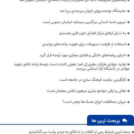
رضااشرفی سرپرست اداره کل تعاون،کار و رفاه اجتماعي خراسان جنوبی شد
نمایشگاه توانمندیهای بانوان بیرجندی برپا شد
نیروی نخبه انسانی بزرگترین سرمایه خراسان جنوبی است
به دنبال ارتقای مرکز اهدای خون قاین هستیم
استفاده از ظرفیت تسهیلات برای تقویت واحدهای تولیدی
احیای روضه‌های خانگی و فضای مجازی مورد توجه قرار گیرد
تولید جهادی هزاران بطری ژل ضد عفونی کننده دست توسط واحد فناور شهید
مهاجر در دانشگاه آزاد اسلامی بیرجند
کارآفرینی نیازمند فرهنگ سازی در جامعه است
تعالی و ترقی جوامع بشری مرهون تلاش‌ معلمان است
میزان محافظت انواع ماسک‌ها چقدر است؟
پربحث ترین ها
سخت‌ترین شرایط پس از انقلاب را با اتکای به مردم پشت سر گذاشتیم