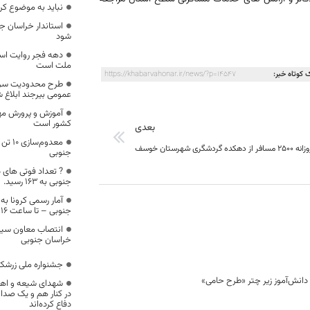
نباید به موضوع کرو
استاندار خراسان ج
شود
دهه فجر روایت است
ملت است
 کوتاه خبر:
https://khabarvahonar.ir/news/?p=14547
طرح محدودیت سرن
عمومی بیرجند ابلاغ ش
آموزش و پرورش مهم
کشور است
بعدی
معدوم
ده گردشگری شهرستان خوسف
جنوبی
? تعداد فوتی های در
جنوبی به 163 رسید.
آمار رسمی کرونا ب
جنوبی – تا ساعت ۱۶ – پنجم فروردین 99
انتصاب معاون سیاس
خراسان جنوبی
جشنواره ملی زرشک 
شهدای شیعه و اهل
در کنار هم و یک صدا 
دفاع کرده‌اند