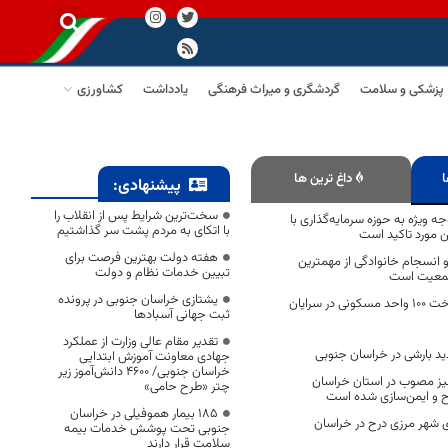
پزشکی و سلامت
گردشگری و میراث فرهنگی
یادداشت
کشاورزی
ا
داغ ترین ها
پیشنهادی:
سخت‌ترین شرایط پس از انقلاب را
 ویژه به حوزه سرمایه‌گذاری با
با اتکای به مردم پشت سر گذاشتیم
ن مورد تاکید است
هفته دولت بهترین فرصت برای
انسجام خانوادگی از مهمترین
تبیین خدمات نظام و دولت
جمعیت است
یشتازی خراسان جنوبی در پرونده
عملیات اجرایی ساخت ۱۰۰ واحد مسکونی در سرایان
ثبت جهانی آسبادها
تقدیر مقام عالی وزارت از عملکرد
د بارشی در خراسان جنوبی
جهادی معاونت آموزش ابتدایی
خراسان جنوبی/ ۴۶۰۰ دانش‌آموز زیر
ثه‌خیز مصوب در استان خراسان
چتر «طرح حامی»
۱۸۵ بیمار هموفیلی در خراسان
 شهر مرزی درح در خراسان
جنوبی تحت پوشش خدمات بیمه
سلامت قرار دارند