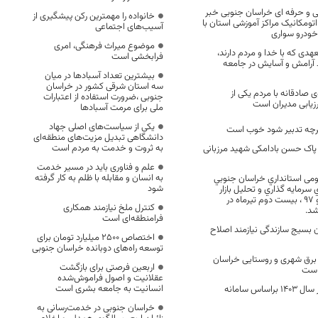
 و حرفه ای خراسان جنوبی خبر
خانواده را مهمترین رکن پیشگیری از
اتومکانيک مراکز آموزشی استان با
آسیب‌های اجتماعی
موضوع میراث فرهنگی، امری
دی كه با خدا و مردم دارند،
فرابخشی است
د آرامش و آسایش در جامعه
بیشترین تعداد آسبادها در میان
سه استان شرقی کشور در خراسان
 صادقانه با مردم یکی از
جنوبی ،ضرورت استفاده از اعتبارات
زیابی مدیران است
ملی برای مرمت آسبادها
یکی از سیاست‌های اصلی جهاد
رچه تدبیر شود خوب است
دانشگاهی تبدیل مزیت‌های منطقه‌ای
به ثروت و خدمت به مردم است
 پاک حسن بادامکی شهید مرزبانی
علم و فناوری باید در مسیر خدمت
به انسان و مقابله با ظلم به کار گرفته
می استانداري خراسان جنوبي
شود
 سرمايه گذاري و تحليل بازار
مسكن سال هاي ۹۶ و ۹۷ ، بيست دوم تيرماه در
کنترل ملخ نیازمند همکاری
شد.
فرامنطقه‌ای است
ن بسیج سازندگی نیازمند اصلاح
اختصاص 2500 میلیارد تومان برای
توسعه راه‌های دوبانده خراسان جنوبی
برق شهری و روستایی خراسان
اربعین فرصتی برای بازگشت
است
عقلانیت و اصول فراموش‌شده
انسانیت به جامعه بشری است
آرد خام روستایی در سال ۱۴۰۳ براساس سامانه
خراسان جنوبی در خدمت‌رسانی به