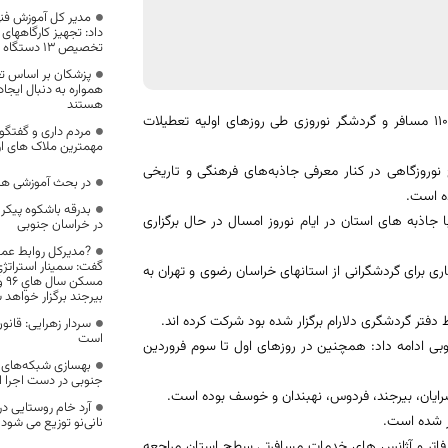
مدیر کل آموزش فنی
داد: تجهيز کارگاههای 
تخصيص 13 دستگاه خودرو سواری
پزشكان بر اساس تعه
همواره به دنبال ایجا
هستند
معاون گردشگری خراسان جنوبی از برگزاری تورهای یک روزه استان گردی برای 110 مسافر و گردشگر نوروزی طی روزهای اولیه تعطیلات
مردم داری و گفتگوی
مهمترین ملاک های ار
 نوروزگاهی در کنار معرفی جاذبه‌های فرهنگی و تاریخی
در بحث آموزشی ه
ه است.
بدرقه باشکوه پیکر
 جاذبه های استان در ایام نوروز امسال در حال برگزاری
در خراسان جنوبی
?مدیرکل روابط عمو
گفت: سمينار استراتژي
روردین ماه جاری برای گردشگرانی از استانهای خراسان رضوی و تهران به
بيرجند برگزار خواهد 
سردار زهرایی: قانو
است
ی ادامه داد: همچنین در روزهای اول تا سوم فروردین
بهسازی شبکه‌های 
جنوبی در دست اجرا 
ر شده است.
نانی‌نو توزیع می شود
فاتر و آژانس های خدمات مسافرتی سطح استان مراجعه