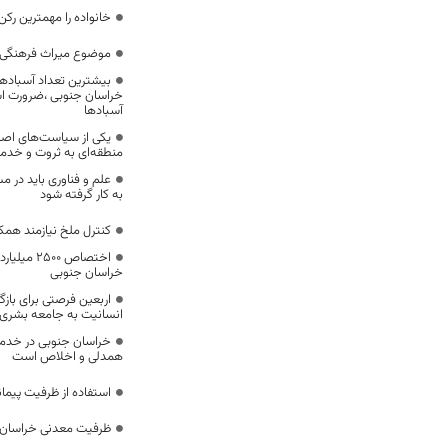
خانواده را مهمترین رک
موضوع میراث فرهنگی،
بیشترین تعداد آسبادها
خراسان جنوبی ،ضرورت است
آسبادها
یکی از سیاست‌های اصل
منطقه‌ای به ثروت و خد
علم و فناوری باید در م
به کار گرفته شود
کنترل ملخ نیازمند همک
اختصاص 500
خراسان جنوبی
اربعین فرصتی برای با
انسانیت به جامعه بشری
خراسان جنوبی در خدمت‌
همدلی و اخلاص است
استفاده از ظرفیت پیمان
ظرفیت معدنی خراسان 