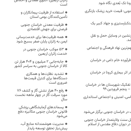
زائران اربعین، الگوی همدلی و اخلاص
نا تک بُعدی نگاه شود
است
نوبی: قیمت خرید زرشک بازنگری
استفاده از ظرفیت پیمانکاران و
تأمین‌کنندگان بومی استان
کبارستیزی و جهاد کبیر یک
ظرفیت معدنی خراسان جنوبی
فرصتی برای جهش اقتصادی
شین در وسایل حمل و نقل
همه ظرفیت‌ها برای خدمت‌رسانی
د.
ایمن به زائران پایان صفر بسیج شود
‌ترین نهاد فرهنگی و اجتماعی
53 موکب خراسان جنوبی در
خدمت زائران اربعین
‌سازی 10 تن فرآورده خام دامی در خراسان
جابه‌جایی 2 میلیون و 404 هزار تن
کالا از خراسان جنوبی به سراسر کشور
 اثر بیماری کرونا در خراسان
تشدید نظارت‌ها و همکاری
دستگاه‌ها برای کنترل قیمت‌ها
ضروری است
ه تفکیک شهرستان ها در خراسان
رفع 40 هزار نشتی گاز و کشف 76
مورد سرقت گاز در چهار ماهه نخست
ی، امنیتی و اجتماعی استانداری
سال
پسماندهای آزمایشگاهی پزشکی
قانونی خراسان جنوبی مکانیزه دفع
در خراسان جنوبی برگزار می‌شود
می‌شود
 سنت ولایتمدار خراسان جنوبی
مدیریت هوشمندانه منابع آب،
در دوران دفاع مقدس از اسلام
پیش‌نیاز تحقق توسعه پایدار