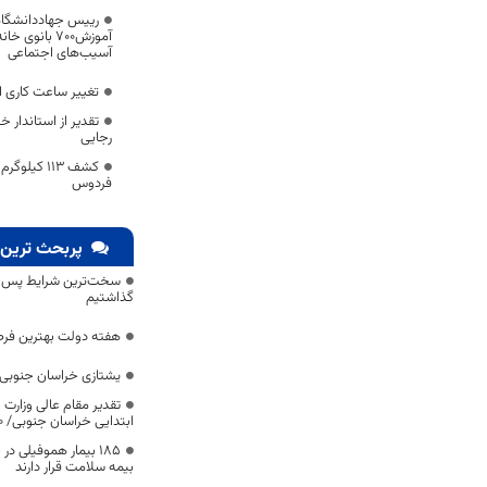
رییس جهاددانشگاه
آموزش700 بان
آسیب‌های اجتماعی
تغییر ساعت کاری ادارا
تقدیر از استاندار 
رجایی
کشف 113 کی
فردوس
پربحث ترین 
سخت‌ترین شرایط پس از 
گذاشتیم
هفته دولت بهترین فرص
یشتازی خراسان جنوبی د
تقدیر مقام عالی وزارت
ابتدایی خراسان جنوبی/ ۴۶۰۰ دانش‌آموز زیر چتر «طرح حامی»
۱۸۵ بیمار هموفیلی
بیمه سلامت قرار دارند