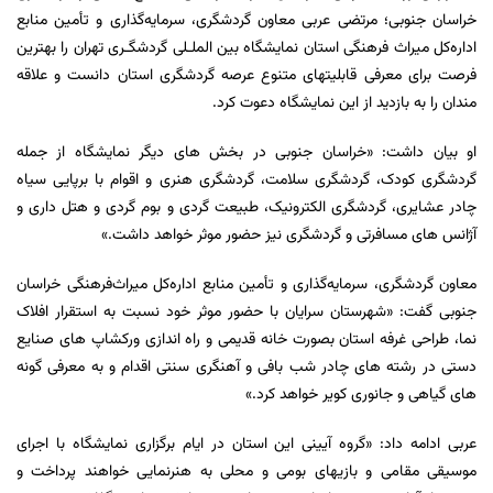
خراسان جنوبی؛ مرتضی عربی معاون گردشگری، سرمایه‌گذاری و تأمین منابع
اداره‌کل میراث‌
فرهنگی استان نمایشگاه بین الملـلی گردشگـری تهران را بهترین
فرصت برای معرفی قابلیتهای متنوع عرصه گردشگری استان دانست و علاقه
مندان را به بازدید از این نمایشگاه دعوت
کرد.
او بیان داشت: «خراسان جنوبی در بخش های دیگر نمایشگاه از جمله
گردشگری کودک، گردشگری سلامت، گردشگری هنری و اقوام با برپایی سیاه
چادر عشایری، گردشگری الکترونیک، طبیعت گردی و بوم گردی و هتل داری و
آژانس های مسافرتی و گردشگری نیز حضور موثر خواهد داشت.»
معاون گردشگری، سرمایه‌گذاری و تأمین منابع اداره‌کل میراث‌فرهنگی خراسان
جنوبی گفت: «شهرستان سرایان با حضور موثر خود نسبت به استقرار افلاک
نما، طراحی غرفه استان بصورت خانه قدیمی و راه اندازی ورکشاپ های صنایع
دستی در رشته های چادر شب بافی و آهنگری سنتی اقدام و به معرفی گونه
های گیاهی و جانوری کویر خواهد کرد.»
عربی ادامه داد: «گروه آیینی این استان در ایام برگزاری نمایشگاه با اجرای
موسیقی مقامی و بازیهای بومی و محلی به هنرنمایی خواهند پرداخت و