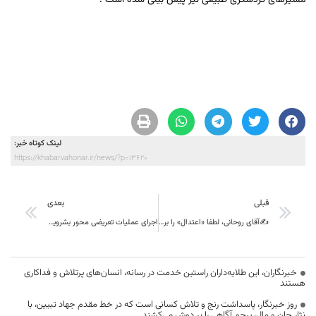
مسیرهای گردشگری طبیعی نیز پیش بینی شده است .
لینک کوتاه خبر:
https://khabarvahonar.ir/news/?p=13620
قبلی
بعدی
✍️آقای روحانی، لطفا «اعتدال» را برای برخی استانداران تان معنا کنید!
اجرای عملیات تعریضی محور بشرویه – دیهوک به طول 2 کیلومتر
خبرنگاران، این طلایه‌داران راستین خدمت در رسانه، انسان‌های پرتلاش و فداکاری
هستند
روز خبرنگار، پاسداشت رنج و تلاش کسانی است که در خط مقدم جهاد تبیین، با
نثار جان و مال، پرچم آگاهی را بر دوش می‌کشند