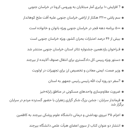
? افزایش 10 برابری آمار مبتلایان به ویروس کرونا در خراسان جنوبی
سم پاشی ۳۲۰۰ هکتار از اراضی خراسان جنوبی علیه آفت ملخ کوهاندار
۵۰۰ برنامه دهه فجر در خراسان جنوبی ویژه بانوان و خانواده است
بیش از ۴۶ درصد اعتبارات بحران کشور، ویژه خراسان جنوبی است
فـراخوان یازدهمین جشنواره تئاتر استان خراسان جنوبی منتشر شد
دستور ویژه رییس کل دادگستری برای انتقال صنوف آلاینده از بیرجند
وزیر صمت: ایمنی معادن و تخصیص ارز برای تجهیزات در اولویت
?سفر دو روزه آیت الله رئیسی رئیس جمهور به استان
ضرورت مقاوم‌سازی واحدهای مسکونی در مناطق زلزله‌خیز
فرماندار سرایان : جشن بزرگ شکر گزاری زعفران با حضور گسترده مردم در سرایان
برگزار شد
اعزام 35 نیروی بهداشتی و درمانی دانشگاه علوم پزشکی بیرجند به کاظمین
انتشار دو عنوان کتاب از سوی اعضای هیأت علمی دانشگاه بیرجند