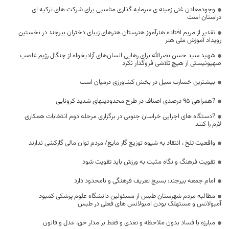
وجودمعادن غنی زمینه ی سرمایه گذاری مناسبی برای شرکت های ترکیه ای
دراستان است
تقدیر از مریم افتاده هنرآموز هنرستان هنرهای زیبای دختران بیرجند در نخستین
رویداد آموزش ملی هنر
شهید سید حسن نصرالله برای رهایی انسان‌های آزادیخواه از چنگال رژیم غاصب
صهیونیستی از هیچ تلاشی فروگذار نکرد
بیشترین خسارت سیل در بخش کشاورزی درمیان است
?همراهی 95 درصدی اصناف در طرح محدودیتهای شدید کرونایی
?دستگاه های اجرایی خراسان جنوبی در برگزاری مرحله دوم انتخابات همکاری
لازم را کنند
واقعیت تلخ ، انتقاد به شیوه توزیع گاز مایع/ مردم توان مالی گازکشی ندارند
تقویت فرهنگ و نگاه مثبت به ورزش باید تقویت شود
امام جمعه بیرجند: بسیج تعریف فرهنگی و نامحدود دارد
مطالبه مردم شهرستان طبس از مسئولین دانشگاه علوم پزشکی کمبود
آمبولانس و مستهلک بودن امبولانس های فعلی در طبس
مبارزه با فساد بدون ملاحظه و تعدی و فقط بر مدار حق، عدل و قانون