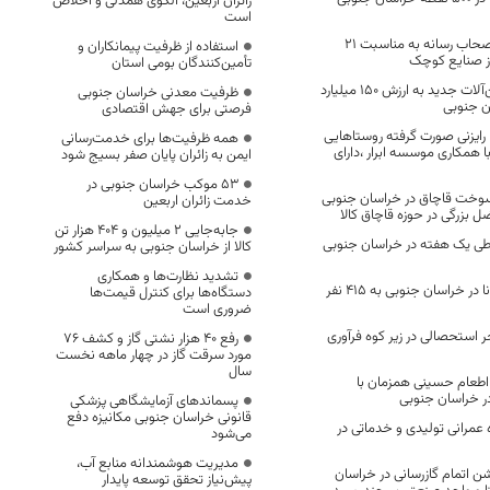
زائران اربعین، الگوی همدلی و اخلاص
است
برگزاری تور خبری اصحاب رسانه به مناسبت ۲۱
استفاده از ظرفیت پیمانکاران و
از صنایع کوچک
تأمین‌کنندگان بومی استان
رونمایی از 14ماشین‌آلات جدید به ارزش 150 میلیارد
ظرفیت معدنی خراسان جنوبی
ن جنوبی
فرصتی برای جهش اقتصادی
با رایزنی صورت گرفته روستاهایی
همه ظرفیت‌ها برای خدمت‌رسانی
یت با همکاری موسسه ابرار ،دارای
ایمن به زائران پایان صفر بسیج شود
53 موکب خراسان جنوبی در
وخت قاچاق در خراسان جنوبی
خدمت زائران اربعین
 بزرگی در حوزه قاچاق کالا
جابه‌جایی 2 میلیون و 404 هزار تن
طی یک هفته در خراسان جنوبی
کالا از خراسان جنوبی به سراسر کشور
تشدید نظارت‌ها و همکاری
تعداد مبتلایان کرونا در خراسان جنوبی به ۴۱۵ نفر
دستگاه‌ها برای کنترل قیمت‌ها
ضروری است
 استحصالی در زیر کوه فرآوری
رفع 40 هزار نشتی گاز و کشف 76
مورد سرقت گاز در چهار ماهه نخست
سال
اطعام حسینی همزمان با
ر خراسان جنوبی
پسماندهای آزمایشگاهی پزشکی
قانونی خراسان جنوبی مکانیزه دفع
 عمرانی تولیدی و خدماتی در
می‌شود
مدیریت هوشمندانه منابع آب،
 اتمام گازرسانی در خراسان
پیش‌نیاز تحقق توسعه پایدار