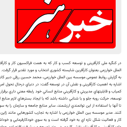
در کنگره ملی کارآفرینی و توسعه کسب و کار که به همت فراکسیون کار و کار
الملل خوارزمی بعنوان کارآفرین شایسته کشوری انتخاب و مورد تقدیر قرار گرفت.
به گزارش روابط عمومی موسسه بین الملل خوارزمی، محمد حسین رزقی دبیر کانون 
اشاره به اهمیت کارآفرینی و نقش آن در توسعه گفت: در دنياي درحال تحول امروز
كمياب و قابليتهاي مديريتي و كارآفريني منابع انساني خود رابطه معني داري برقرار
توسعه، حركت روبه جلو و با شتابي داشته باشد كه با ايجاد بسترهاي لازم منابع ا
تا آنها با استفاده از اين توانمندي ارزشمند، ساير منابع جامعه و سازمان را 
كنند. مدیر موسسه بین الملل خوارزمی با اشاره به تجارب كشورهايي مانند ژاپن، ك
كار و فعاليت شكل تازه اي به خود گرفته است و به سوي خودكارفرمايي و خوداشت
داد: كارآفريني و كارآفرينان نقش كليدي در روند توسعه و پيشرفت اقتصادي جوا