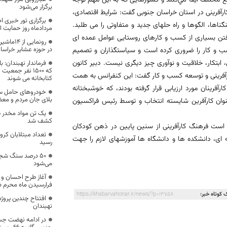
برگزار می‌شود
 کارآفرینی در استان خراسان جنوبی گفت: شرایط اقتصادی،
ها، الگوها و راه حلهای جدید و متفاوتی را می طلبد.
مردادماه روز حمایت 
فتن بسیاری از کسب و کارهای روستایی عوامل عمده ای
در حوزه عشایر خراسا
 و کار را ضروری کرده است و سیاستگذاران و تصمیم
ابتکار، خلاقیت و نوآوری چیز دیگری نیست. دبیر کانون
فرماندار نهبندان: 
که ۱۵۰۰ نفر جمع
کارآفرینی و توسعه کسب و کار گفت: این کنفرانس به همت
کتابخانه می شوند
آفرینان مورد ارزیابی قرار گرفته بودند، که خوشبختانه
خودروهای حامل س
بلای جان مردم و معضل
نوان کارآفرین شایسته انتخاب و توسط رئیس فراکسیون
یک تن مواد مخدر 
کشف شد
ه است فرهنگ کارآفرینی از سنین پایین در ذهن کودکان
 ای، دانشکده ها و دانشگاه ها آموزشهای لازم را جهت
رسید
۵۰ درصد سنگ شجر
می‌شود
آغاز طرح احسان و 
فرارسیدن ماه محرم د
 کوتاه خبر:
https://khabarvahonar.ir/news/?p=13758
افتتاح چندین پروژه
نهبندان
در ادامه نهضت جشن