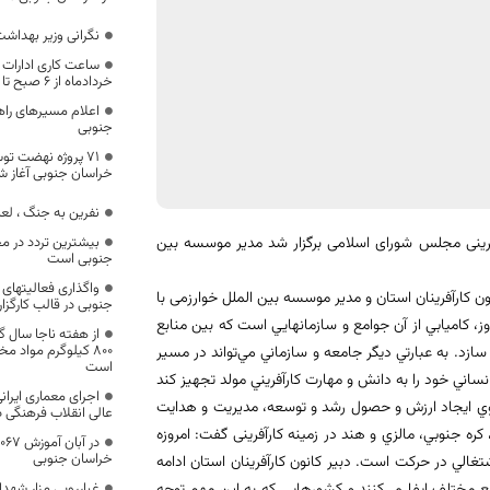
نگرانی وزیر بهداشت
خردادماه از ۶ صبح تا ۱۳ در خراسان جنوبی خواهد بود
اعلام مسیر‌های را
جنوبی
۷۱ پروژه نهضت ت
خراسان جنوبی آغاز 
نفرین به جنگ ، لعن
آفرینی مجلس شورای اسلامی برگزار شد مدیر موسسه بین
بیشترین تردد در م
جنوبی است
واگذاری فعالیتهای
کارآفرینان استان و مدیر موسسه بین الملل خوارزمی با
جنوبی در قالب کارگ
، كاميابي از آن جوامع و سازمانهايي است كه بين منابع
۸۰۰ کیلوگرم مواد
 سازد. به عبارتي ديگر جامعه و سازماني مي‌تواند در مسير
است
نساني خود را به دانش و مهارت كارآفريني مولد تجهيز كند
اجرای معماری ایران
به سوي ايجاد ارزش و حصول رشد و توسعه، مديريت و هدايت
عالی انقلاب فرهنگی د
ره جنوبي، مالزي و هند در زمینه کارآفرینی گفت: امروزه
خراسان جنوبی
غالي در حركت است. دبیر کانون کارآفرینان استان ادامه
مع مختلف ايفا مي‌كنند و کشورهایی که به این مهم توجه