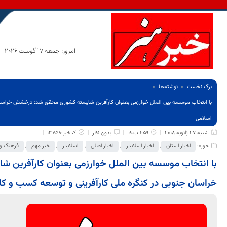
امروز: جمعه 7 آگوست 2026
برگ نخست
نوشته‌ها
با انتخاب موسسه بین الملل خوارزمی بعنوان کارآفرین شایسته کشوری محقق شد: درخشش خراسان
اسلامی
شنبه 27 ژانویه 2018
1:59 ب.ظ
بدون نظر
کدخبر:13758
حوزه:
اخبار استان
,
اخبار اسلایدر
,
اخبار اصلی
,
اسلایدر
,
خبر مهم
,
فرهنگ و 
با انتخاب موسسه بین الملل خوارزمی بعنوان کارآفرین
خراسان جنوبی در کنگره ملی کارآفرینی و توسعه کسب و 