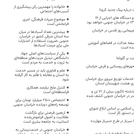
خانواده را مهمترین رکن پیشگیری از
 درباره پیک جدید کرونا
آسیب‌های اجتماعی
ساعت کاری ادارات و دستگاه های اجرایی از ۱۶
موضوع میراث فرهنگی، امری
فرابخشی است
هپیمایی روز قدس در خراسان
بیشترین تعداد آسبادها در میان
سه استان شرقی کشور در خراسان
جنوبی ،ضرورت استفاده از اعتبارات
وسعه عدالت در فضاهای آموزشی
ملی برای مرمت آسبادها
شده است
یکی از سیاست‌های اصلی جهاد
دانشگاهی تبدیل مزیت‌های منطقه‌ای
ت بر گلوله!
به ثروت و خدمت به مردم است
حورهای روستایی و فرعی خراسان
علم و فناوری باید در مسیر خدمت
به انسان و مقابله با ظلم به کار گرفته
 خدمات توزیع نیروی برق خراسان
شود
زاری هشت شهرستان استان
کنترل ملخ نیازمند همکاری
از هفته ناجا سال گذشته تاکنون بیش از ۷۱ تن و
فرامنطقه‌ای است
 مخدر در خراسان جنوبی کشف شده
اختصاص 2500 میلیارد تومان برای
توسعه راه‌های دوبانده خراسان جنوبی
ی اسلامی بر اساس ابلاغ شورای
اربعین فرصتی برای بازگشت
ر دستور کار است
عقلانیت و اصول فراموش‌شده
در آبان آموزش ۱۰۶۷ سرباز در طرح «سرباز مهارت»
انسانیت به جامعه بشری است
خراسان جنوبی در خدمت‌رسانی به
غبارروبی مزار شهدا در ۵۰۰ نقطه خراسان جنوبی