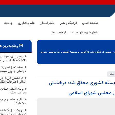
صفحه اصلی
فرهنگ و هنر
اخبار استان
علم و فناوری
جامعه
اخبار شهرستان ها
ارتباط با ما
پربازدیدترین ه
 جنوبی در کنگره ملی کارآفرینی و توسعه کسب و کار مجلس شورای
بومی سازی مواد بار
دانشگاه آزاد اسلامی ب
استفاده از تسهیلا
خراسان جنوبی میسر
هنر
درخشش فرزند خراس
 شایسته کشوری محقق شد: درخشش
المللی اختراعات انگل
پایان انتظار چندی
کار مجلس شورای اسلامی
سی تی اسکن
آغاز مرحله دوم مر
ماخونیک
در خراسان جنوبی مت