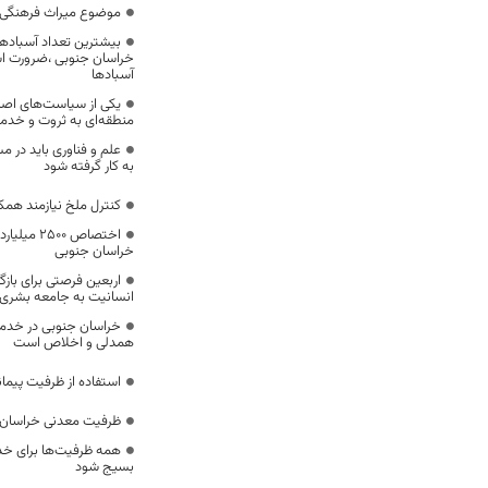
موضوع میراث فرهنگی،
بیشترین تعداد آسبادها
خراسان جنوبی ،ضرورت است
آسبادها
یکی از سیاست‌های اصل
منطقه‌ای به ثروت و خد
علم و فناوری باید در م
به کار گرفته شود
کنترل ملخ نیازمند همک
اختصاص 500
خراسان جنوبی
اربعین فرصتی برای با
انسانیت به جامعه بشری
خراسان جنوبی در خدمت‌
همدلی و اخلاص است
استفاده از ظرفیت پیمان
ظرفیت معدنی خراسان 
همه ظرفیت‌ها برای خدم
بسیج شود