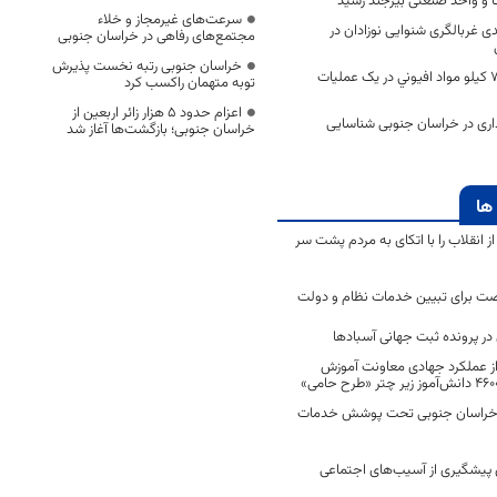
سرعت‌های غیرمجاز و خلاء
99. درصدی غربالگری شنوایی نوزادان در
مجتمع‌های رفاهی در خراسان جنوبی
خراسان جنوبی رتبه نخست پذیرش
كشف يك تن و 780 كيلو مواد افيوني در یک عمليات
توبه متهمان راکسب کرد
اعزام حدود 5 هزار زائر اربعین از
گذاری در خراسان جنوبی شناسایی
خراسان جنوبی؛ بازگشت‌ها آغاز شد
ها
انقلاب را با اتکای به مردم پشت سر
ت برای تبیین خدمات نظام و دولت
ر پرونده ثبت جهانی آسبادها
 از عملکرد جهادی معاونت آموزش
 در خراسان جنوبی تحت پوشش خدمات
ن پیشگیری از آسیب‌های اجتماعی