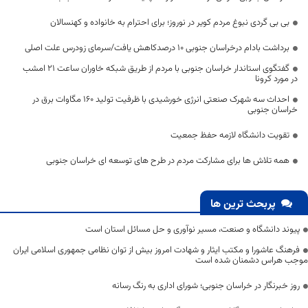
بی بی گردی نبوغ مردم کویر در نوروز؛ برای احترام به خانواده و کهنسالان
برداشت بادام درخراسان جنوبی ۱۰ درصدکاهش یافت/سرمای زودرس علت اصلی
گفتگوی استاندار خراسان جنوبی با مردم از طریق شبکه خاوران ساعت 21 امشب
در مورد کرونا
احداث سه شهرک صنعتی انرژی خورشیدی با ظرفیت تولید ۱۶۰ مگاوات برق در
خراسان جنوبی
تقویت دانشگاه لازمه حفظ جمعیت
همه تلاش ها برای مشارکت مردم در طرح های توسعه ای خراسان جنوبی
پربحث ترین ها
پیوند دانشگاه و صنعت، مسیر نوآوری و حل مسائل استان است
فرهنگ عاشورا و مکتب ایثار و شهادت امروز بیش از توان نظامی جمهوری اسلامی ایران
موجب هراس دشمنان شده است
روز خبرنگار در خراسان جنوبی؛ شورای اداری به رنگ رسانه