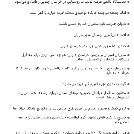
نمایشگاه دائمی عرضه تولیدات روستایی در خراسان جنوبی راه‌اندازی می‌شود
امام جمعه بیرجند: جایگاه توحیدی محکم لازمه مبارزه با کفر است
بانوان هنرمند باید سفیران صنایع دستی باشند
افتتاح بزرگترین بوستان شهر سرایان
صدور ۱۸۱ مجوز حمل چوب در خراسان جنوبی
مدیرکل آموزش و پرورش خراسان جنوبی: هیچ دانش‌آموزی نباید به‌دلیل
مشکلات اقتصادی از تحصیل بازبماند
پروازهای حج در خراسان جنوبی از فرودگاه بین‌المللی شهید کاوه بیرجند تا ۱۶
خرداد ادامه دارد
گوشت بدون مهر دامپزشکی خریداری نشود
معاون استاندار خراسان جنوبی: مرزهای استان دروازه توسعه تجارت ایران با
کشورهای منطقه است
لزوم کمک و صبوری مردم در اجرای طرح مردمی سازی و توزیع عادلانه یارانه ها
بسیج با ایفای نقش تسهیل‌گری توانسته حلقه‌های متعدد اقتصاد را به هم
متصل کند
آیین دانش‌آموختگی ۷۸ نفر از دانشجویان دانشکده پزشکی بیرجند برگزار شد