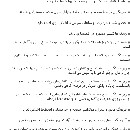
نباید از نقش خبرنگاران در عرصه جنگ روایت‌ها غافل شد
خبرنگاران در خط مقدم جامعه و حلقه ارتباطی میان مردم و مسئولان هستند
حضور شبانه مردم در اجتماعات مردمی تا اطلاع ثانوی ادامه دارد
رسانه‌ها نقشی محوری در افکارسازی دارند
هفدهم مرداد روز پاسداشت تلاش‌گران بی‌ادعای عرصه اطلاع‌رسانی و آگاهی‌بخشی
است
خبرنگاران، این طلایه‌داران راستین خدمت در رسانه، انسان‌های پرتلاش و فداکاری
هستند
روز خبرنگار، پاسداشت رنج و تلاش کسانی است که در خط مقدم جهاد تبیین، با نثار
جان و مال، پرچم آگاهی را بر دوش می‌کشند
روز خبرنگار، فرصت مغتنمی برای تجلیل از تلاش‌های ارزشمند اصحاب رسانه و
پاسداشت جایگاه والای خبرنگار در عرصه آگاهی‌بخشی
روز خبرنگار، یادآور مجاهدت‌های خاموش انسان‌هایی است که رسالت خود را در
جست‌وجوی حقیقت و آگاهی‌بخشی به جامعه معنا کرده‌اند
فرهنگ مادی و لیبرال‌دموکراسی نتیجه‌ای جز فساد و انحطاط اخلاقی ندارد
آغاز پیگیری‌های جدید برای ایجاد منطقه آزاد تجاری صنعتی در خراسان جنوبی
طرح پزشک خانواده و نظام ارجاع کاهش پرداخت مستقیم هزینه‌های درمان از سوی