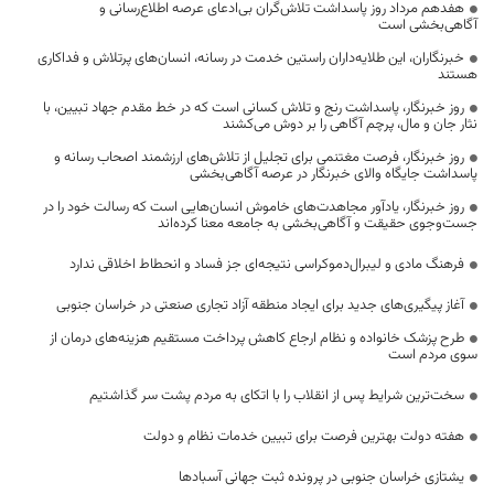
هفدهم مرداد روز پاسداشت تلاش‌گران بی‌ادعای عرصه اطلاع‌رسانی و
آگاهی‌بخشی است
خبرنگاران، این طلایه‌داران راستین خدمت در رسانه، انسان‌های پرتلاش و فداکاری
هستند
روز خبرنگار، پاسداشت رنج و تلاش کسانی است که در خط مقدم جهاد تبیین، با
نثار جان و مال، پرچم آگاهی را بر دوش می‌کشند
روز خبرنگار، فرصت مغتنمی برای تجلیل از تلاش‌های ارزشمند اصحاب رسانه و
پاسداشت جایگاه والای خبرنگار در عرصه آگاهی‌بخشی
روز خبرنگار، یادآور مجاهدت‌های خاموش انسان‌هایی است که رسالت خود را در
جست‌وجوی حقیقت و آگاهی‌بخشی به جامعه معنا کرده‌اند
فرهنگ مادی و لیبرال‌دموکراسی نتیجه‌ای جز فساد و انحطاط اخلاقی ندارد
آغاز پیگیری‌های جدید برای ایجاد منطقه آزاد تجاری صنعتی در خراسان جنوبی
طرح پزشک خانواده و نظام ارجاع کاهش پرداخت مستقیم هزینه‌های درمان از
سوی مردم است
سخت‌ترین شرایط پس از انقلاب را با اتکای به مردم پشت سر گذاشتیم
هفته دولت بهترین فرصت برای تبیین خدمات نظام و دولت
یشتازی خراسان جنوبی در پرونده ثبت جهانی آسبادها