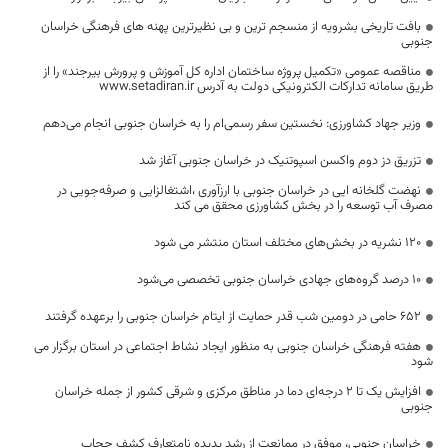
بافت تاریخی بشرویه از منسجم ترین و بی نظیرترین پهنه های فرهنگی خراسان
جنوبی
مناقصه عمومی «تکمیل پروژه ساختمان اداره کل آموزش و پرورش بیرجند» را از
طریق سامانه تدارکات الکترونیکی دولت به آدرس www.setadiran.ir
وزیر جهاد کشاورزی: نخستین سفر رسمی‌ام را به خراسان جنوبی انجام می‌دهم
تزریق دز دوم واکسن اسپوتنیک در خراسان جنوبی آغاز شد
نهضت گلخانه ایی در خراسان جنوبی با ارزآوری ،اشتغالزایی و صرفه‌جویی در
مصرف آب توسعه را در بخش کشاورزی محقق می کند
120 نشریه در بخش‌های مختلف استان منتشر می شود
۱۰ درصد گروه‌های جهادی خراسان جنوبی تخصصی می‌شود
۶۵۲ حامی در دومین شب قدر حمایت از ایتام خراسان جنوبی را برعهده گرفتند
هفته فرهنگی خراسان جنوبی به منظور ایجاد نشاط اجتماعی در استان برگزار می
شود
افزایش یک تا ۲ درجه‌ای دما در مناطق مرکزی و شرقی کشور از جمله خراسان
جنوبی
خراسان جنوبی، موفق در ممانعت از رشد پدیده نامتعارف کشف حجاب