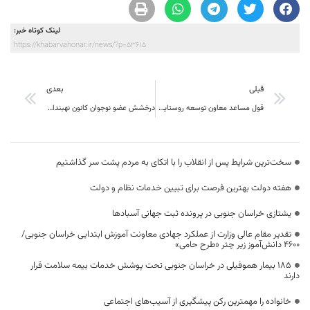
لینک کوتاه خبر:
https://khabarvahonar.ir/news/?p=53615
قبلی
بعدی
قول مساعد معاون توسعه روستایی، مناطق محروم و عشایر ریاست جمهوری برای محرومیت زدایی از استان
درخشش عضو نوجوان کانون نهبندان در مسابقه نقاشی «لیدیسه» کشور چک
سخت‌ترین شرایط پس از انقلاب را با اتکای به مردم پشت سر گذاشتیم
هفته دولت بهترین فرصت برای تبیین خدمات نظام و دولت
یشتازی خراسان جنوبی در پرونده ثبت جهانی آسبادها
تقدیر مقام عالی وزارت از عملکرد جهادی معاونت آموزش ابتدایی خراسان جنوبی/
۴۶۰۰ دانش‌آموز زیر چتر «طرح حامی»
۱۸۵ بیمار هموفیلی در خراسان جنوبی تحت پوشش خدمات بیمه سلامت قرار
دارند
خانواده را مهمترین رکن پیشگیری از آسیب‌های اجتماعی