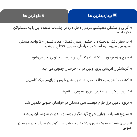
پربازدیدترین ها
داغ ترین ها
گرانی و مشکل معیشتی مردم راه‌حل دارد در جلسات متعدد این را به مسئولان
تذکر دادیم
در سفر دکتر نوبخت و با حضور رییس کمیته امداد کشور 500 واحد مسکن
محرومین مربوط به امداد در خراسان جنوبی افتتاح می‌شود
طرح ویژه برخورد با تخلفات رانندگی در خراسان جنوبی اجرا می‌شود
گردشگران اتریشی برای اولین بار به خراسان جنوبی می آیند
کشف ۱۰ هزارسرم فاقد مجوز در شهرستان طبس از بازرسی یک کامیون
۳ روز ‌در خراسان جنوبی عزای عمومی اعلام شد
پروژه تامین برق طرح نهضت ملی مسکن در خراسان جنوبی تکمیل شد
شروع عملیات اجرایی طرح گردشگری روستای القور در شهرستان بیرجند
جبران همه خسارت های وارده به واحدهای مسکونی در سیل اخیر خراسان
جنوبی