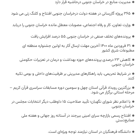
مدیریت منابع در خراسان جنوبی درحاشیه قرار دارد
۳۶۵ پروژه گازرسانی در هفته دولت درخراسان جنوبی افتتاح و کلنگ زنی می شود
وزارت تعاون، کار و رفاه اجتماعی، مصوبات معطل مانده خراسان جنوبی را دریابد
پرونده‌های تخلف صنفی در خراسان جنوبی ۵۵ درصد افزایش یافت
31 فروردین ماه 1400 آخرین مهلت ارسال آثار به اولین جشنواره منطقه ای
مطبوعات شرق کشور
کاهش ۲۳ درصدی پرونده‌های حوزه بهداشت و درمان در تعزیرات حکومتی
خراسان جنوبی
در شرایط تحریمی، باید راهکارهای مدیریتی بر ظرفیت‌های داخلی و بومی تکیه
کنند
بزرگترین رویداد قرآنی استان چهل و سومین دوره مسابقات سراسری قرآن کریم –
مرحله استانی برگزار می شود.
با اعلام نظر شورای نگهبان؛ تأیید صلاحیت ۱۵ داوطلب دیگر انتخابات مجلس در
خراسان جنوبی
افتتاح رسمی بازارچه سرای امینی بیرجند در آستانه روز جهانی و هفته ملی
صنایع‌دستی
دانشگاه فرهنگیان در استان نیازمند توجه ویژه‌ای است.