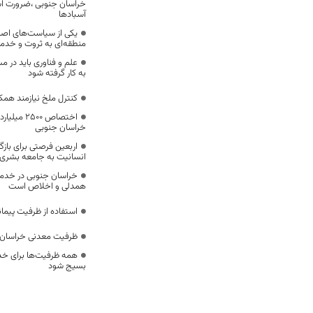
خراسان جنوبی ،ضرورت است
آسبادها
یکی از سیاست‌های اصل
منطقه‌ای به ثروت و خد
علم و فناوری باید در م
به کار گرفته شود
کنترل ملخ نیازمند همک
اختصاص 500
خراسان جنوبی
اربعین فرصتی برای با
انسانیت به جامعه بشری
خراسان جنوبی در خدمت‌
همدلی و اخلاص است
استفاده از ظرفیت پیمان
ظرفیت معدنی خراسان 
همه ظرفیت‌ها برای خدم
بسیج شود