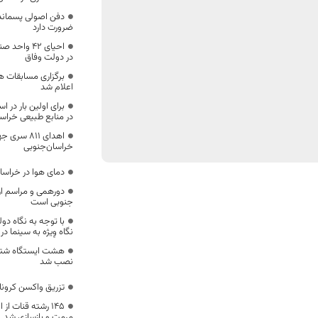
دفن اصولی پسماند
ضرورت دارد
احیای ۴۲ و
در دولت وفاق
برگزاری مسابقات ه
اعلام شد
برای اولین بار در ا
در منابع طبیعی خراس
اهدای ۸۱۱ 
خراسان‌جنوبی
دمای هوا در خراسا
دورهمی و مراسم از
جنوبی است
با توجه به نگاه د
نگاه وِیژه به سینما 
هشت ایستگاه شتاب
نصب شد
تزریق واکسن کرونا به ۶۶۰۸نفر در خراسا
۱۴۵ رشته قنات ا
مرمت و بازسازی شد