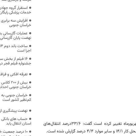
استقرار گروه جهادی
خدمات پزشکی رایگان
افزایش سه برابری ب
خراسان جنوبی
نهضت پایان گازرسانی
اجرا است
16 فیلم از بخش 
جشنواره فیلم فجر در
تفرقه افکنی و فرا
بیش از 00
خراسان جنوبی احداث
خراسان جنوبی به ل
کم‌نظیر کشور است
نهضت پیشگیری از ا
حساب های بانکی و
?رئیس دانشگاه علوم پزشکی بیرجند با بیان اینکه نحوه انتقال بیماری در شهریورماه تغییر کرده است گفت: 33/6درصد انتقال‌های
استان انتقال یابد
۱۰ درصد جمعیت خر