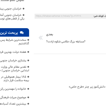
عمومی عضو هستند
خراسان جنوبی پیش
خراسان جنوبی آماد
 کوتاه خبر:
https://khabarvahonar.ir/news/?p=46428
یکی از قطب‌های توسعه 
پربحث ترین 
بعدی
سخت‌ترین شرایط پس از 
?مسابقه بزرگ عکاسی شکوهِ ارادت?
گذاشتیم
هفته دولت بهترین فرص
یشتازی خراسان جنوبی د
تقدیر مقام عالی وزارت
ابتدایی خراسان جنوبی/ ۴۶۰۰ دانش‌آموز زیر چتر «طرح حامی»
۱۸۵ بیمار هموفیلی
بیمه سلامت قرار دارند
خانواده را مهمترین رک
موضوع میراث فرهنگی،
بیشترین تعداد آسبادها