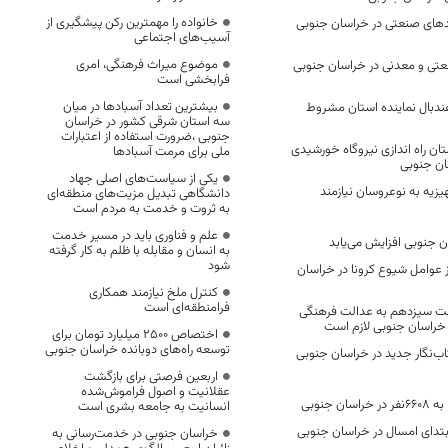
خانواده را مهمترین رکن پیشگیری از
های صنعتی در خراسان جنوبی
آسیب‌های اجتماعی
موضوع میراث فرهنگی، امری
احد صنعتی و معدنی در خراسان جنوبی
فرابخشی است
بیشترین تعداد آسبادها در میان
ندبال نماینده استان مشروط
سه استان شرقی کشور در خراسان
جنوبی ،ضرورت استفاده از اعتبارات
ستان راه اندازی نیروگاه خورشیدی
ملی برای مرمت آسبادها
ان جنوبی
یکی از سیاست‌های اصلی جهاد
سری جهیزیه به نوعروسان نیازمند
دانشگاهی تبدیل مزیت‌های منطقه‌ای
به ثروت و خدمت به مردم است
علم و فناوری باید در مسیر خدمت
ن جنوبی افزایش می‌یابد
به انسان و مقابله با ظلم به کار گرفته
شود
 عوامل شیوع کرونا در خراسان
کنترل ملخ نیازمند همکاری
فرامنطقه‌ای است
ولت سیزدهم به عدالت فرهنگی
در خراسان جنوبی لازم است
اختصاص 2500 میلیارد تومان برای
توسعه راه‌های دوبانده خراسان جنوبی
‌نگار جدید در خراسان جنوبی
اربعین فرصتی برای بازگشت
عقلانیت و اصول فراموش‌شده
ن جنوبی
انسانیت به جامعه بشری است
ز ابتدای امسال در خراسان جنوبی
خراسان جنوبی در خدمت‌رسانی به