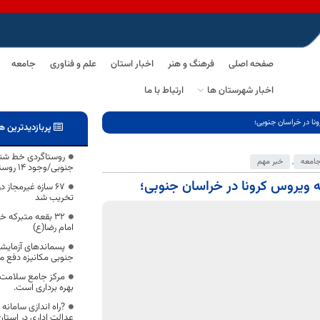
صفحه اصلی
فرهنگ و هنر
اخبار استان
علم و فناوری
جامعه
اخبار شهرستان ها
ارتباط با ما
نا در خراسان جنوبی؛
پربازدیدترین ه
روستاگردی خط شنا
امعه
,
خبر مهم
جنوبی/وجود ۱۴ روستای هدف
ه ویروس کرونا در خراسان جنوبی؛
۶۷ سازه غیرمجاز
تخریب شد
۳۲ بقعه متبرکه 
امام رضا(ع)
پسماندهای آزمایش
جنوبی مکانیزه دفع م
مرکز جامع سلامت ب
بهره برداری است.
?راه اندازی سامانه
عدالت اداری در استا