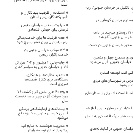
زائران اربعین، الگوی همدلی و اخلاص
است
 الکفیل در خراسان جنوبی/ ارایه
استفاده از ظرفیت پیمانکاران و
تأمین‌کنندگان بومی استان
ستری بیماران کرونایی در
ظرفیت معدنی خراسان جنوبی
فرصتی برای جهش اقتصادی
عملیات گازرسانی به 21 روستای بیرجند در ادامه
 خراسان جنوبی آغاز شد
همه ظرفیت‌ها برای خدمت‌رسانی
ایمن به زائران پایان صفر بسیج شود
ساخت باند دوم ۱۴ محور خراسان جنوبی در دست
53 موکب خراسان جنوبی در
خدمت زائران اربعین
سودای سیمرغ چهل و یکمین
 خراسان جنوبی اکران می‌شود
جابه‌جایی 2 میلیون و 404 هزار تن
کالا از خراسان جنوبی به سراسر کشور
فکنی آفت توسعه استان
تشدید نظارت‌ها و همکاری
دستگاه‌ها برای کنترل قیمت‌ها
2 کلاس درس در شهرستان‌های مرزی
ضروری است
 می‌شود
رفع 40 هزار نشتی گاز و کشف 76
حاظ استعداد ، یکی از استان‌های
مورد سرقت گاز در چهار ماهه نخست
سال
عتیاد در خراسان جنوبی آغاز شد
پسماندهای آزمایشگاهی پزشکی
قانونی خراسان جنوبی مکانیزه دفع
احدهای بزرگ اقتصادی به داخل
می‌شود
مدیریت هوشمندانه منابع آب،
اسان حنوبی در کتابخانه‌های
پیش‌نیاز تحقق توسعه پایدار