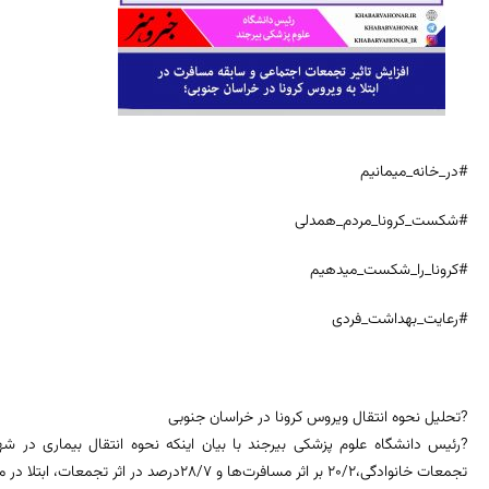
#در_خانه_میمانیم
#شکست_کرونا_مردم_همدلی
#کرونا_را_شکست_میدهیم
#رعایت_بهداشت_فردی
?تحلیل نحوه انتقال ویروس کرونا در خراسان جنوبی
تجمعات خانوادگی،20/2 بر اثر مسافرت‌ها و 28/7درصد در اثر تجمعات، ابتلا در محل کار 14/1 و سایر موارد 4/4 درصد گزارش شده است.