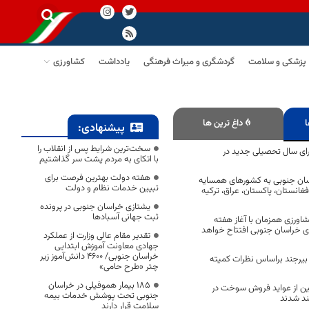
پزشکی و سلامت
گردشگری و میراث فرهنگی
یادداشت
کشاورزی
ا
داغ ترین ها
پیشنهادی:
سخت‌ترین شرایط پس از انقلاب را
 معلم برای سال تحصیلی جدید در
با اتکای به مردم پشت سر گذاشتیم
هفته دولت بهترین فرصت برای
ان جنوبی به کشورهای همسایه
تبیین خدمات نظام و دولت
انستان، پاکستان، عراق، ترکیه
یشتازی خراسان جنوبی در پرونده
ثبت جهانی آسبادها
کشاورزی همزمان با آغاز هفته
ی خراسان جنوبی افتتاح خواهد
تقدیر مقام عالی وزارت از عملکرد
جهادی معاونت آموزش ابتدایی
خراسان جنوبی/ ۴۶۰۰ دانش‌آموز زیر
بیرجند براساس نظرات کمیته
چتر «طرح حامی»
۱۸۵ بیمار هموفیلی در خراسان
زنشین از عواید فروش سوخت در
جنوبی تحت پوشش خدمات بیمه
ند شدند
سلامت قرار دارند