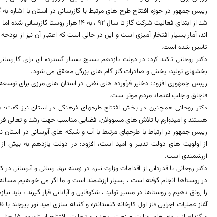
رییس جمهور در حوزه افتتاح طرح های مرتبط با گازرسانی در استان با اشاره به گ
اند، آمار بسیار افتخار آمیزی است و این در حالی است که اعتبار آن نیز از بودج
تامین شده است.
دکتر روحانی تاکید کرد: در دولت یازدهم بسیج بسیار گسترده ای برای گازرسان
بخشهای تولید، پخش و صادرات گاز گام های بزرگی محقق می شود.
رییس جمهوری افزود: ذخایر فرآورده های نفتی در استان های مرزی برای توسعه ص
قاچاق و جلب اعتماد مردم موثر است.
دکتر روحانی همچنین در بخش افتتاح طرحهای فرهنگی در استان نیز گفت: 
هستند و امیدوارم با تلاش های مسوولان، فضایی مناسب جهت رشد و تعالی فره
رییس جمهور در ارتباط با طرحهای مرتبط با آب و شبکه های آبرسانی در استان ن
ارزشمندی است.
دکتر روحانی با قدردانی از اقدامات وزارت نیرو در زمینه برق رسانی و آبرسانی در 
در روستاها انجام گرفته است ، بسیار ارزشمند است و ما اگر می خواهیم مساله
را رونق دهیم و روستاها در مسیر تولید ، شکوفایی و آبادانی قرار گیرند ، باید نیا
آغاز عملیات اجرایی فاز اول کارخانه کنستانتره و گندله سازی امید نور بیرجند با
و گندله از پ