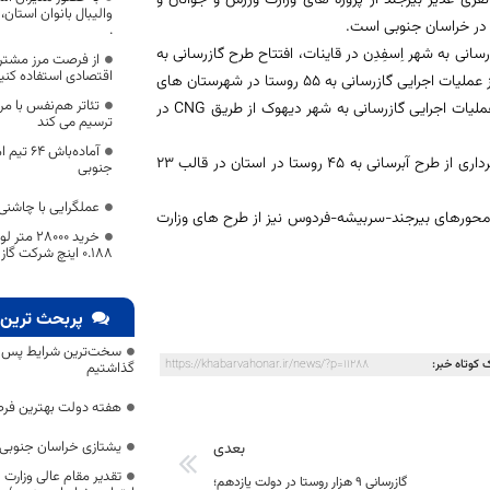
والیبال بانوان استان، 
 در خراسان جنوبی است.
.
 بهره برداری از طرح گازرسانی به شهر اِسفِدِن در قاینات، افتتاح طرح گازرسانی به
از فرصت مرز مشترک
اقتصادی استفاده کنی
شهر حاجی آباد زیرکوه، بهره برداری از خط انتقال گاز قاین-اسفدن-حاجی آباد، آغاز عملیات اجرایی گازرسانی به ٥٥ روستا در شهرستان های
تئاتر هم‌نفس با مرد
قاینات و درمیان، آغاز عملیات اجرایی خط انتقال گاز سربیشه به نهبندان و آغاز عملیات اجرایی گازرسانی به شهر دیهوک از طریق CNG در
ترسیم می کند
آماده‌با
همچنین افتتاح طرح آبرسانی به شهر طبسِ مسینا در شهرستان درمیان و بهره برداری از طرح آبرسانی به ٤٥ روستا در استان در قالب ٢٣
جنوبی
عملگرایی با چاشنی
 دوم بزرگراه در استان و افتتاح ٢٠ کیلومتر راه اصلی محورهای بیرجند-سربیشه-فردوس نیز از طرح های وزارت
0.188 اینچ شرکت گاز استان خراسان جنوبی
پربحث ترین 
سخت‌ترین شرایط پس از 
 کوتاه خبر:
https://khabarvahonar.ir/news/?p=11288
گذاشتیم
هفته دولت بهترین فرص
یشتازی خراسان جنوبی د
بعدی
تقدیر مقام عالی وزارت
گازرسانی 9 هزار روستا در دولت یازدهم؛