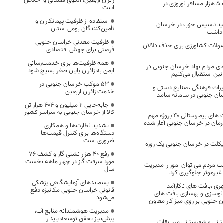
زائران اربعین، الگوی همدلی و اخلاص
نهبندان: اسکان روزانه 5 هزار مسافر نوروزی در
است
استفاده از ظرفیت پیمانکاران و
مید تاسیس حزب در خراسان
تأمین‌کنندگان بومی استان
ظرفیت معدنی خراسان جنوبی
لات کشاورزی برای حذف دلالان
فرصتی برای جهش اقتصادی
همه ظرفیت‌ها برای خدمت‌رسانی
ی مردم نهاد خراسان جنوبی در
ایمن به زائران پایان صفر بسیج شود
ین استقبال می‌کنیم
53 موکب خراسان جنوبی در
راث فرهنگی ،صنایع دستی و
خدمت زائران اربعین
ان جنوبی در سامانه سامد
جابه‌جایی 2 میلیون و 404 هزار تن
کالا از خراسان جنوبی به سراسر کشور
در کنار افزایش تخت های بیمارستانی ۴۰ پروژه مهم
ان در خراسان جنوبی آغاز شده
تشدید نظارت‌ها و همکاری
دستگاه‌ها برای کنترل قیمت‌ها
ضروری است
کلت در خراسان جنوبی یک روزه
رفع 40 هزار نشتی گاز و کشف 76
مورد سرقت گاز در چهار ماهه نخست
ت مردم می توان امور را مدیریت
سال
غیرموثر جلوگیری کرد.
پسماندهای آزمایشگاهی پزشکی
ری ،بافت های ناکارآمد
قانونی خراسان جنوبی مکانیزه دفع
نوسازی و بهسازی بافت های
می‌شود
 جنوبی بر روی میز کار معاون
مدیریت هوشمندانه منابع آب،
پیش‌نیاز تحقق توسعه پایدار
تانی و شهرستانی مسابقات