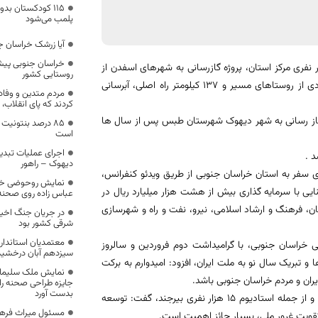
۱۱۵ کودکستان ب
پلمب می‌شود
آیا زرشک خراسان ج
خراسان جنوبی پیش
رخانه سیمان باقران، مخازن نفتی حاشیه شهر بیرجند ، ورزشگاه 15 هزار نفری مرکز استان، پروژه گازرسانی به شهرهای اسفدن از
روستایی کشور
توابع شهرستان قاینات و حاجی آباد مرکز شهرستان زیرکوه و گاز رسانی به تعدادی از روستاهای مسیر و 137 کیلومتر راه اصلی، آبرسانی
مردم متدین و وفادا
کردند که پای انقلاب، 
ت گاز رسانی به شهر دیهوک شهرستان طبس پس از سال ها
۸۵ درصد بنتونی
است
د .
دیهوک – راهور
 سفر به استان خراسان جنوبی از طریق ویدئو کنفرانس،
نمایش روحوضی خس
ولیدی، صنعتی و زیربنایی با سرمایه گذاری بیش از هشت هزار میلیارد ریال در
عباس زاده روی صحنه
ن، فرهنگ و ارشاد اسلامی، نیرو، نفت و راه و شهرسازی
در جریان جنگ اخیر،
شرقی کشور بود
معتمدیان استاندار 
ی خراسان جنوبی، با گرامیداشت دوم فروردین و سالروز
سيزدهم آبان درخشيد
و تبریک سال نو به ملت ایران، افزود: امیدوارم به برکت
نمایش ملک سلیمان
جایزه طراحی صحنه را 
بدست آورد
دکتر روحانی در بخش بهره برداری از طرح های ورزشی در استان خراسان جنوبی و از جمله استادیوم 15 هزار نفری بیرجند، گفت: توسعه
مسئول میراث فرهن
قویت غرور ملی، بسیار حائز اهمیت است.