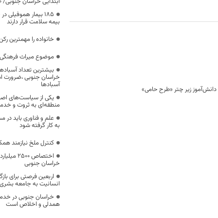
ابتدایی خراسان جنوبی/ ۴۶۰۰ دانش‌آموز زیر چتر «طرح حامی»
۱۸۵ بیمار هموفیلی
بیمه سلامت قرار دارند
خانواده را مهمترین رک
موضوع میراث فرهنگی،
بیشترین تعداد آسبادها
خراسان جنوبی ،ضرورت است
آسبادها
یکی از سیاست‌های اصل
منطقه‌ای به ثروت و خد
علم و فناوری باید در م
به کار گرفته شود
کنترل ملخ نیازمند همک
اختصاص 500
خراسان جنوبی
اربعین فرصتی برای با
انسانیت به جامعه بشری
خراسان جنوبی در خدمت‌
همدلی و اخلاص است