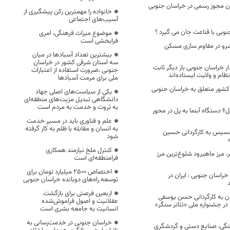
دون مجوز رسمی در خراسان جنوبی
خانواده را مهمترین رکن پیشگیری از
آسیب‌های اجتماعی
نوبی با قناعت جان می گیرد ؟
موضوع میراث فرهنگی، امری
فرابخشی است
رو در مقاوم سازی مسکن
بیشترین تعداد آسبادها در میان
سه استان شرقی کشور در خراسان
ر خراسان جنوبی بار دیگر ثابت
جنوبی ،ضرورت استفاده از اعتبارات
نظام و ولایت ایستاده‌اند
ملی برای مرمت آسبادها
ت کشور متعلق به خراسان جنوبی
یکی از سیاست‌های اصلی جهاد
دانشگاهی تبدیل مزیت‌های منطقه‌ای
به ثروت و خدمت به مردم است
اجرای عملیات تبدیل6 دستگاه آبنما به پل در محور
علم و فناوری باید در مسیر خدمت
به انسان و مقابله با ظلم به کار گرفته
یس به کارگردانی حسین
شود
کنترل ملخ نیازمند همکاری
 مرز ماهیرود شلوغ‌ترین مرز
فرامنطقه‌ای است
اختصاص 2500 میلیارد تومان برای
خراسان جنوبی : ايران در
توسعه راه‌های دوبانده خراسان جنوبی
اربعین فرصتی برای بازگشت
 به کارگردانی حسن یوسفی
عقلانیت و اصول فراموش‌شده
در جشنواره ملی «تئاتر سنگر»
انسانیت به جامعه بشری است
خراسان جنوبی در خدمت‌رسانی به
گی، صنایع دستی و گردشگری