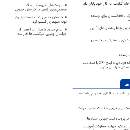
جام کرامت، به کا ر خود پایان داد
سرعت‌های غیرمجاز و خلاء
مجتمع‌های رفاهی در خراسان جنوبی
 با افغانستان برای توسعه
خراسان جنوبی رتبه نخست پذیرش
م
توبه متهمان راکسب کرد
م، رنج‌ها و شادی‌های آنان را
اعزام حدود 5 هزار زائر اربعین از
خراسان جنوبی؛ بازگشت‌ها آغاز شد
ش ۶۴ تیم امدادی و عملیاتی در خراسان
 توسعه
خرید 28000 متر لوله فولادی 8 اینچ X42 با ضخامت
ها
انقلاب را با اتکای به مردم پشت سر
ت برای تبیین خدمات نظام و دولت
ر پرونده ثبت جهانی آسبادها
 از عملکرد جهادی معاونت آموزش