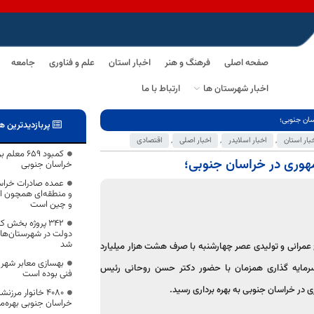
صفحه اصلی
فرهنگ و هنر
اخبار استان
علم و فناوری
جامعه
اخبار شهرستان ها
ارتباط با ما
پربازدیدترین ه
بار استان
,
اخبار اسلایدر
,
اخبار اصلی
,
اقتصادی
کمبود ۶۵۹
خراسان جنوبی
عمده صادرات خراس
و منطقه‌ای همچون افغ
و چین است
342 پروژه بخش 
دولت در شهرستان‌ها
شد
ح عمرانی و تولیدی عصر چهارشنبه با صرف هشت هزار میلیارد
بهسازی معابر شهر 
رمایه گذاری همزمان با حضور دکتر حسن روحانی رئیس
فنی بوده است
 در خراسان جنوبی به بهره برداری رسید.
۴۰۸۰ خانوار مر
خراسان جنوبی بهره‌م