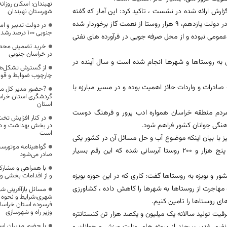
زارش ارائه شده در نشست ، تاکید کرد: این آمار که گفته
شهرستان نهبندان
شد از ابتدای فعالیت شرکت گاز تا سال 92 ، به 14 هزار روستا گازرسانی شده اما در دولت یازدهم، 9 هزار روستا از نعمت گاز برخوردار شده
در دولت تدبیر و ا
جنوبی 100 درصد رشد داشت
ه عمومی نبوده و از محل صرفه جویی در فرآورده های نفتی
خرید تضمینی محصو
در خراسان جنوبی
ی به روستاها و شهرها انجام شده است و سال آینده در
از گسترش تشکل‌ها
چارچوب ضوابط و قوان
ادرات و واردات حائز اهمیت بوده و در مسیر مبارزه با
?حضور مدیر کل می
گردشگری استان خراس
استان
مردم منطقه خراسان همواره ادب پرور و فرهنگ دوست
نگی جوانان کشور فراهم شود.
در بخش بهداشت و درم
است
یز با بیان اینکه موضوع آب و حل مسائل آن در کشور یکی
گواهینامه موتورسی
از اولویت های دولت تدبیر و امید است، افزود: در دولت یازدهم به بیش از پنج هزار و 200 روستا آبرسانی شده که این رقم بسیار
صادر می‌شود
با همراهی و مشارک
کشور و بویژه به روستاها گفت: کاری که در این حوزه بویژه
و از اقدامات بخشی و 
 مهاجرت از روستاها به شهرها را کاهش داده ، کشاورزی
مسائل بازآفرینی شه
شهری،شرایط و نحوه 
زهای روستاها را تامین کنیم.
فرسوده استان خراسان
وزیر راه و شهرسازی
 ظرفیت تولید سالانه یک میلیون و یکصد هزار تن کنستانتره
با حضور مدیران اس
روژه های وزارت صنعت، معدن و تجارت، افتتاح استادیوم ١٥ هزار نفری غدیر بیرجند از پروژه های وزارت ورزش و جوانان و