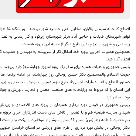
افتتاح کا
روستایی و شهری و نیز چندین طرح دیگر از جمله این پروژه هاست.
همچنین عملیات اجرایی پروژه خط انتقال گاز از سربیشه به نهبندان و عملیا
انتظار آغاز شد.
رئیس جمهوری و هیات همراه برای سفر یک روزه امروز( چهارشنبه) وارد بیرجند ش
حجت الاسلام والمسلمین دکتر حسن روحانی روز چهارشنبه در ادامه برنامه های
دستور افتتاح و آغاز عملیات اجرایی16 طرح مهم عمرانی ، ت
این استان را که مربوط به وزارتخانه های صنعت، معدن و تجارت ، ورزش و جوانا
بود ، صادر کرد.
رییس جمهوری در فرمان بهره برداری همزمان از پروژه های اقتصادی و زیربنای
شهدای مدرسه فیضیه قم و با تقدیر از تلاش های دست اندرکاران اجرای پروژه ها 
نام حضرت فاطمه زهرا(س)، سال ٩٦ سالی سرشار از موفقیت و برکت برای ملت ایران و مردم خراسان جنوبی باشد.
ورزش برای نشاط جوانان و سلامت جامعه و همچنین در ورزش های قهرمانی با ت