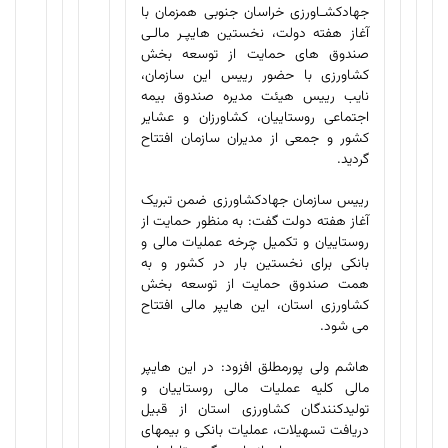
جهادکشـاورزی خراسان جنوبی همزمان با
آغاز هفته دولت، نخستین هایپـر مالـی
صندوق­ های حمایت از توسعه بخش
کشاورزی با حضور رییس این سازمان،
نایب رییس هیئت مدیره صندوق بیمه
اجتماعی روستاییان، کشاورزان و عشایر
کشور و جمعی از مدیران سازمان افتتاح
گردید.
رییس سازمان جهادکشاورزی ضمن تبریک
آغاز هفته دولت گفت: به منظور حمایت از
روستاییان و تکمیل چرخه عملیات مالی و
بانکی برای نخستین بار در کشور و به
همت صندوق حمایت از توسعه بخش
کشاورزی استان، این هایپر مالی افتتاح
می­ شود.
هاشم ولی ­پورمطلق افزود: در این هایپر
مالی کلیه عملیات مالی روستاییان و
تولیدکنندگان کشاورزی استان از قبیل
دریافت تسهیلات، عملیات بانکی و بیمه­ای