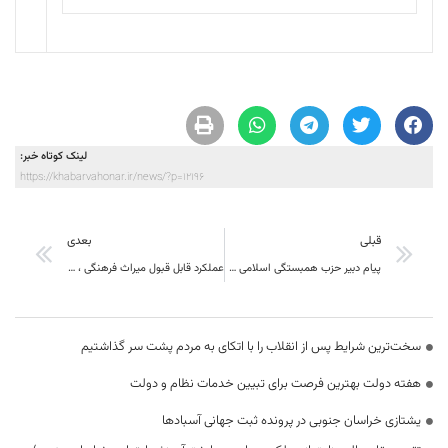
لینک کوتاه خبر:
https://khabarvahonar.ir/news/?p=12196
قبلی
بعدی
پیام دبیر حزب همبستگی اسلامی خراسان جنوبی به مناسبت هفته دولت
عملکرد قابل قبول میراث فرهنگی ، صنایع دستی و گردشگری استان خراسان جنوبی
سخت‌ترین شرایط پس از انقلاب را با اتکای به مردم پشت سر گذاشتیم
هفته دولت بهترین فرصت برای تبیین خدمات نظام و دولت
یشتازی خراسان جنوبی در پرونده ثبت جهانی آسبادها