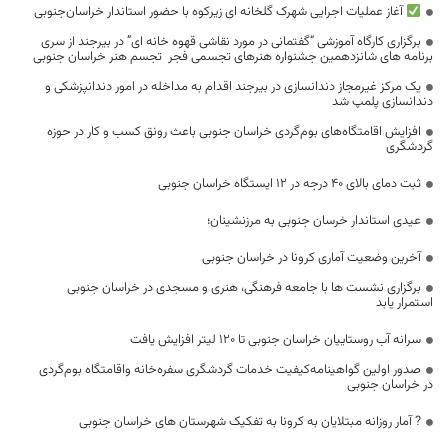
آغاز عملیات اجرایی شهرک گلخانه ای زیرکوه با حضور استاندار خراسان‌جنوبی
برگزاری کارگاه آموزشی “گفتمانی در مورد نقاشی قهوه خانه ای” در بیرجند از سری
برنامه های شانزدهمین جشنواره هنرهای تجسمی فجر تجسم هنر خراسان جنوبی
یک مرکز غیرمجاز دندانسازی در بیرجند اقدام به مداخله در امور دندانپزشکی و
دندانسازی پلمپ شد
افزایش اقامتگاه‌های بوم‌گردی خراسان جنوبی باعث رونق کسب و کار در حوزه
گردشگری
ثبت دمای بالای ۴۰ درجه در ۱۲ ایستگاه خراسان جنوبی
عیدی استاندار خرسان جنوبی به مرزنشینان؛
آخرین وضعیت آماری کرونا در خراسان جنوبی
برگزاری نشست ها با جامعه فرهنگی، هنری و مسجدی در خراسان جنوبی
استمرار یابد
سرانه آب روستاییان خراسان جنوبی تا ۱۲۰ لیتر افزایش یافت
صدور اولین گواهینامه‌کیفیت خدمات گردشگری سفره‌خانه واقامتگاه بوم‌گردی
در خراسان جنوبی
? آمار روزانه مبتلایان به کرونا به تفکیک شهرستان های خراسان جنوبی