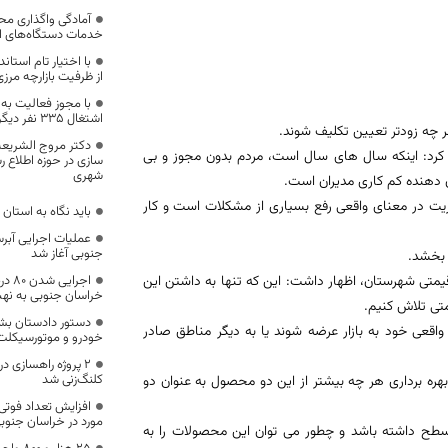
آمادگی واگذاری محی
خدمات دستگاه‌های اج
با اختیار تام استا
از ظرفیت بازارچه مرز
با مجوز فعالیت به
اشتغال ۳۳۵ نفر دیگر در معادن خراسان جنوبی
 چه زودتر تعیین تکلیف شوند.
دکتر مروج الشریعه
 کرد: اینکه سال های سال است، مردم بدون مجوز و بی
سازی در حوزه اطلاع ر
شهری
 دهنده کم کاری مدیران است.
ریت در معنای واقعی رفع بسیاری از مشکلات است و‌ کار
باید نگاه به استان
جنوبی آغاز شد
 بخشد.
متی شهرستان، اظهار داشت: این که تنها به داشتن این
اجرا
خراسان جنوبی به نهب
متی تلاش کنیم.
دستور دادستان‌ بش
 واقعی خود به بازار عرضه شوند یا به دیگر مناطق صادر
خودرو و موتورسیکلت 
۲ پروژه راهسازی د
کلنگ‌زنی شد
ره برداری هر چه بیشتر از این دو محصول به عنوان دو
مورد در خراسان جنوب
د سطح داشته باشد و چطور می توان این محصولات را به