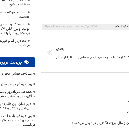
۲۵ هزا
ساخته می‌شود
همه ما موظف به پ
هستیم
هماهنگی و همکاری 
 کوتاه خبر:
https://khabarvahonar.ir/news/?p=52173
ت
زیست(بیواتانول) درخ
معادن راکد و غیرف
می‌شود
بعدی
پربحث ترین 
رسانه‌ها نقشی محوری در
روز خبرنگار در خراسان 
هفدهم مرداد روز پاسد
اطلاع‌رسانی و آگاهی‌بخش
ت
خبرنگاران، این طلایه‌د
انسان‌های پرتلاش و فداک
د
روز خبرنگار، پاسداشت
مقدم جهاد تبیین، با نثار
ن و مال، پرچم آگاهی را بر دوش می‌کشند
می‌کشند