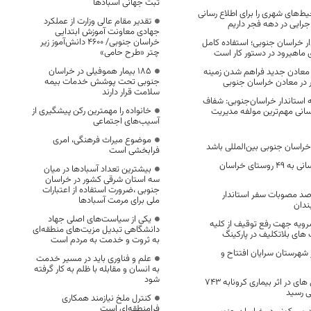
ثبت جهانی آسبادها
ط‌های شهری را برای اطلاع رسانی
تقدیر مقام عالی وزارت از عملکرد
رایی در دهه فجر داریم
جهادی معاونت آموزش ابتدایی
خراسان جنوبی/ ۴۶۰۰ دانش‌آموز زیر
ندار خراسان جنوبی؛ استفاده کامل
چتر «طرح حامی»
ی ماهیرود در دستور کار است
۱۸۵ بیمار هموفیلی در خراسان
 معادن جدید فراهم شدن زمینه
جنوبی تحت پوشش خدمات بیمه
سلامت قرار دارند
 استاندار خراسان‌جنوبی: شفاف
خانواده را مهمترین رکن پیشگیری از
سانی مهم‌ترین مولفه مدیریت
آسیب‌های اجتماعی
موضوع میراث فرهنگی، امری
 خراسان جنوبی بین‌المللی باشد
فرابخشی است
عملیات اجرایی آبرسانی به ۴۹ روستای خراسان
بیشترین تعداد آسبادها در میان
سه استان شرقی کشور در خراسان
جنوبی ،ضرورت استفاده از اعتبارات
یی شدن 80 درصد مصوبات سفر استاندار
ملی برای مرمت آسبادها
ندان
یکی از سیاست‌های اصلی جهاد
رویه جهت رفع توقیف از کلیه
دانشگاهی تبدیل مزیت‌های منطقه‌ای
های بلاتکلیف در پارکینگ
به ثروت و خدمت به مردم است
ر شهرستان سرایان افتتاح و
علم و فناوری باید در مسیر خدمت
به انسان و مقابله با ظلم به کار گرفته
شود
افزایش تعداد فوتی های در اثر بیماری کرونابه 743
ی رسید
کنترل ملخ نیازمند همکاری
فرامنطقه‌ای است