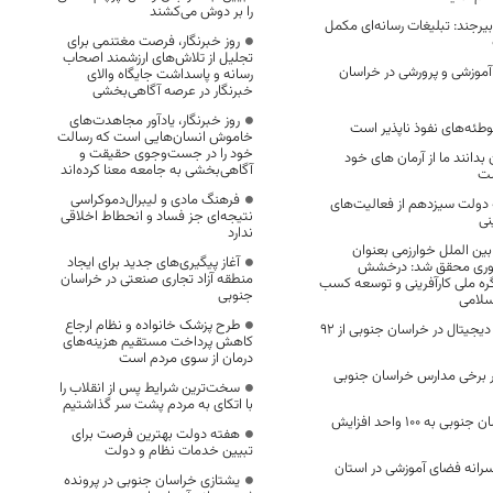
را بر دوش می‌کشند
رجند: تبلیغات رسانه‌ای مکمل
روز خبرنگار، فرصت مغتنمی برای
تجلیل از تلاش‌های ارزشمند اصحاب
مام آموزشی و پرورشی در خراسان
رسانه و پاسداشت جایگاه والای
خبرنگار در عرصه آگاهی‌بخشی
روز خبرنگار، یادآور مجاهدت‌های
توطئه‌های نفوذ ناپذیر است
خاموش انسان‌هایی است که رسالت
خود را در جست‌وجوی حقیقت و
 بدانند ما از آرمان های خود
آگاهی‌بخشی به جامعه معنا کرده‌اند
شت
فرهنگ مادی و لیبرال‌دموکراسی
دولت سیزدهم از فعالیت‌های
نتیجه‌ای جز فساد و انحطاط اخلاقی
نی
ندارد
ین الملل خوارزمی بعنوان
آغاز پیگیری‌های جدید برای ایجاد
شوری محقق شد: درخشش
منطقه آزاد تجاری صنعتی در خراسان
ره ملی کارآفرینی و توسعه کسب
جنوبی
سلامی
طرح پزشک خانواده و نظام ارجاع
پوشش شبکه‌های دیجیتال در خراسان جنوبی از ۹۲
کاهش پرداخت مستقیم هزینه‌های
درمان از سوی مردم است
 در برخی مدارس خراسان جنوبی
سخت‌ترین شرایط پس از انقلاب را
با اتکای به مردم پشت سر گذاشتیم
بوم‌گردی‌های خراسان جنوبی به ۱۰۰ واحد افزایش
هفته دولت بهترین فرصت برای
تبیین خدمات نظام و دولت
سرانه فضای آموزشی در استان
یشتازی خراسان جنوبی در پرونده