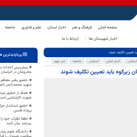
صفحه اصلی
فرهنگ و هنر
اخبار استان
علم و فناوری
جامعه
اخبار شهرستان ها
ارتباط با ما
ید تعیین تکلیف شوند
پربازدیدترین ه
اسلایدر
,
اخبار اصلی
,
اسلایدر
,
جامعه
,
خبر مهم
 زیرکوه باید تعیین تکلیف شوند
محرومان در خراسان 
حضور رهبر معظم ان
شهید محمدناصر ناص
هدف از حضور میدان
صورت کارشناسی است
حضور استاندار خر
پروده طبس
لطفا نظرات خود را
بیرجند بیان کنید
دانشگاه علوم پزش
سلامت نهبندان را فرا