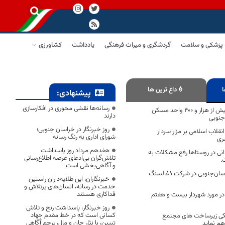
پزشکی و سلامت
گردشگری و میراث فرهنگی
یادداشت
کشاورزی
ا
داغ ترین ها
پیشنهادی:
رسانه‌ها نقشی محوری در افکارسازی
پیش‌بینی احداث بیش از هزار و 400 واحد مسکن
دارند
جنوبی
روز خبرنگار در خراسان جنوبی؛
قلاب اسلامی بر مزار سردار
شورای اداری به رنگ رسانه
ری
هفدهم مرداد روز پاسداشت
ی در روستاها رفع مشکلات به
تلاش‌گران بی‌ادعای عرصه اطلاع‌رسانی
.
و آگاهی‌بخشی است
اسان‌جنوبی در شرکت ذغالسنگ
خبرنگاران، این طلایه‌داران راستین
خدمت در رسانه، انسان‌های پرتلاش و
فداکاری هستند
 در مورد شهردار بیست و هفتم
روز خبرنگار، پاسداشت رنج و تلاش
کسانی است که در خط مقدم جهاد
کی زیرساخت های مجتمع
تبیین، با نثار جان و مال، پرچم آگاهی
هم نماید