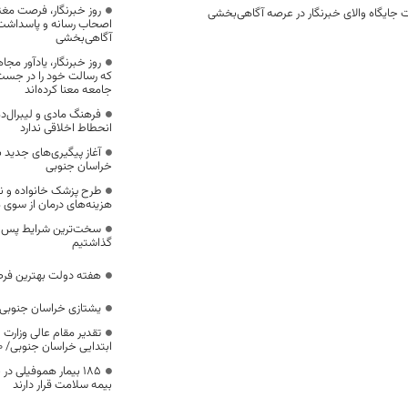
روز خبرنگار، فرصت مغت
 جایگاه والای خبرنگار در عرصه آگاهی‌بخشی
اصحاب رسانه و پاسداشت ج
آگاهی‌بخشی
روز خبرنگار، یادآور 
که رسالت خود را در جس
جامعه معنا کرده‌اند
فرهنگ مادی و لیبرال‌د
انحطاط اخلاقی ندارد
آغاز پیگیری‌های جدید ب
خراسان جنوبی
طرح پزشک خانواده و 
هزینه‌های درمان از سوی
سخت‌ترین شرایط پس از 
گذاشتیم
هفته دولت بهترین فرص
یشتازی خراسان جنوبی د
تقدیر مقام عالی وزارت
ابتدایی خراسان جنوبی/ ۴۶۰۰ دانش‌آموز زیر چتر «طرح حامی»
۱۸۵ بیمار هموفیلی
بیمه سلامت قرار دارند