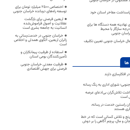
ر و ۸۰۰ واحد مسکونی در خراسان جنوبی
اختصاص 2500 میلیارد تومان برای
توسعه راه‌های دوبانده خراسان جنوبی
اسداشت مفاخر استان خود
اربعین فرصتی برای بازگشت
عقلانیت و اصول فراموش‌شده
نهادینه همه دستگاه ها برای
انسانیت به جامعه بشری است
ولید اولین الکل ۷۷ درجه سازگار با محیط
راسان جنوبی
خراسان جنوبی در خدمت‌رسانی به
زائران اربعین، الگوی همدلی و اخلاص
عال خراسان جنوبی تعیین تکلیف
است
استفاده از ظرفیت پیمانکاران و
تأمین‌کنندگان بومی استان
ها
ظرفیت معدنی خراسان جنوبی
فرصتی برای جهش اقتصادی
 افکارسازی دارند
جنوبی؛ شورای اداری به رنگ رسانه
اشت تلاش‌گران بی‌ادعای عرصه
ی است
اران راستین خدمت در رسانه،
اری هستند
 رنج و تلاش کسانی است که در خط
 جان و مال، پرچم آگاهی را بر دوش