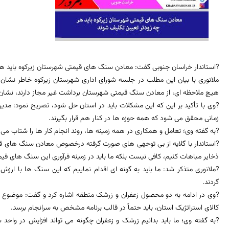
?استاندار خراسان جنوبی گفت: معادن سنگ های قیمتی شهرستان زیرکوه باید هر
ملانوری با بیان این مطلب در جلسه شورای اداری شهرستان زیرکوه خاطر نشان
هیچ ملاحظه ای، از معادن سنگ قیمتی شهرستان برداشت غیر مجاز دارند، نشان
?وی با تأکید بر این که این مشکلات باید در استان حل شود، تصریح نمود: مدی
زمانی محقق می شود که همه حوزه ها در کنار هم قرار بگیرند.
?به گفته وی؛ تعامل و همکاری در همه زمینه ها، روند انجام کار ها را شتاب می
?استاندار با گلایه از بی توجهی های صورت گرفته درخصوص معادن سنگ های قی
ذخایر مباهات کنیم، کافی نیست بلکه ما باید در زمینه فرآوری این سنگ های قی
?ملانوری متذکر شد: ما باید به گونه ای اقدام نماییم که این سنگ ها با ارزش
گردند.
?وی در ادامه به دو محصول زعفران و زرشک منطقه اشاره کرد و گفت: موضوع به
کالای استراتژیک استان، باید حتماً در قالب برنامه مشخص به سرانجام برسد.
?به گفته وی؛ ما باید بدانیم زرشک و زعفران چگونه می تواند افزایش در واح