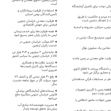
زائران اربعین، الگوی همدلی و اخلاص
است
یارد ریالی دولت برای تکمیل آزمایشگاه
استفاده از ظرفیت پیمانکاران و
تأمین‌کنندگان بومی استان
اده مردم و حاکمیت با طریق
ات از اهداف دشمن است
ظرفیت معدنی خراسان جنوبی
فرصتی برای جهش اقتصادی
وس، سرایان، بشرویه و اسدیه
همه ظرفیت‌ها برای خدمت‌رسانی
ایمن به زائران پایان صفر بسیج شود
ی سالانه ۲ میلیون مترمربع سنگ تزئینی در
53 موکب خراسان جنوبی در
خدمت زائران اربعین
 نمادین یک میلیون نهال
جابه‌جایی 2 میلیون و 404 هزار تن
کالا از خراسان جنوبی به سراسر کشور
فیت های معدنی بر زمین مانده
تشدید نظارت‌ها و همکاری
دستگاه‌ها برای کنترل قیمت‌ها
انشگاه بیرجند تا اطلاع ثانوی
ضروری است
 مجازی برگزار می شود
رفع 40 هزار نشتی گاز و کشف 76
بت نام هزار و ۱۰۹ نفر در مسابقات قرآنی مدهامتان
مورد سرقت گاز در چهار ماهه نخست
سال
طعه زمین با کاربری تجهیزات
پسماندهای آزمایشگاهی پزشکی
طبس نوبت دوم
قانونی خراسان جنوبی مکانیزه دفع
می‌شود
وبی شهادت مامور انتظامی را
مدیریت هوشمندانه منابع آب،
پیش‌نیاز تحقق توسعه پایدار
وبی: مدیریت بومی راه غلبه بر