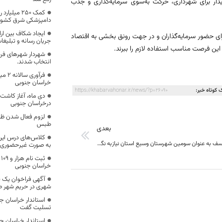
دار برای شهرداری‌، حرکت به‌سوی سرمایه‌گذاری و جذب
کمک ۲۵۰ میل
دامپزشکی شرق کشور
ایجاد شکاف بین ار
رای حضور سرمایه‌گذاران و در جهت رونق بخشی به اقتصاد
جریان رسانه و تبلیغ
 این فرصت مناسب استفاده لازم را ببرند.
شهردار شهرهای فرد
انتخاب شدند.
فرآور
خراسان جنوبی
 کوتاه خبر:
https://khabarvahonar.ir/news/?p=26090
دی ماه، آغاز کاشت
درخراسان جنوبی
لزوم فعال شدن ظر
طبس
بعدی
کلاس‌های درس این د
شهرستان خوسف به عنوان سومین شهرستان وسیع استان نیازبه نگاه ویژه دارد
به صورت غیرحضوری و
ث
خراسان جنوبی
آگهی فراخوان یک ق
شهری در حریم شهر 
استاندار خراسان جن
تسلیت گفت
استاندار خراسان جن