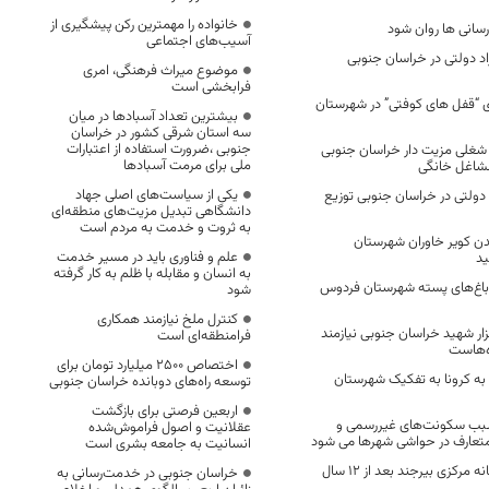
خانواده را مهمترین رکن پیشگیری از
سانی ها روان شود
آسیب‌های اجتماعی
ملک مازاد دولتی در خراسان جنوبی
موضوع میراث فرهنگی، امری
فرابخشی است
 “قفل های کوفتی” در شهرستان
بیشترین تعداد آسبادها در میان
سه استان شرقی کشور در خراسان
جنوبی ،ضرورت استفاده از اعتبارات
 43 رسته شغلی مزیت دار خراسان جنوبی
ملی برای مرمت آسبادها
شاغل خانگی
یکی از سیاست‌های اصلی جهاد
نرخ دولتی در خراسان جنوبی توزیع
دانشگاهی تبدیل مزیت‌های منطقه‌ای
به ثروت و خدمت به مردم است
ن کویر خاوران شهرستان
علم و فناوری باید در مسیر خدمت
د
به انسان و مقابله با ظلم به کار گرفته
 ۳۰ درصد باغ‌های پسته شهرستان فردوس
شود
کنترل ملخ نیازمند همکاری
زار شهید خراسان جنوبی نیازمند
فرامنطقه‌ای است
‌هاست
اختصاص 2500 میلیارد تومان برای
ان به کرونا به تفکیک شهرستان
توسعه راه‌های دوبانده خراسان جنوبی
اربعین فرصتی برای بازگشت
سبب سکونت‌های غیررسمی و
عقلانیت و اصول فراموش‌شده
تعارف در حواشی شهرها می شود
انسانیت به جامعه بشری است
مشکل زمین کتابخانه مرکزی بیرجند بعد از ۱۲ سال
خراسان جنوبی در خدمت‌رسانی به