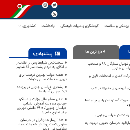
پزشکی و سلامت
گردشگری و میراث فرهنگی
یادداشت
کشاورزی
ا
داغ ترین ها
پیشنهادی:
سخت‌ترین شرایط پس از انقلاب را
دیدار نمایندگان تیم فوتبال ستارگان ۹۸ و منتخب
با اتکای به مردم پشت سر گذاشتیم
راسان جنوبی
هفته دولت بهترین فرصت برای
ت کشور با انتخابات قوی و
تبیین خدمات نظام و دولت
یشتازی خراسان جنوبی در پرونده
 غیرضروری به‌ویژه در شب
ثبت جهانی آسبادها
تقدیر مقام عالی وزارت از عملکرد
 صورت گسترده در راس برنامه‌ها
جهادی معاونت آموزش ابتدایی
ود
خراسان جنوبی/ ۴۶۰۰ دانش‌آموز زیر
چتر «طرح حامی»
۱۸۵ بیمار هموفیلی در خراسان
ارآلود خراسان جنوبی مربوط به
جنوبی تحت پوشش خدمات بیمه
سلامت قرار دارند