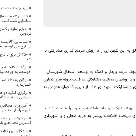
باید چرخه خدمت ر
تاکنون ۶۳ 
شناسایی شده است
اجرای نمایش کمدی
فردوس
شناسایی
در طرح ملی توسعه م
داد ۲۴ مورد از اراضی و ابنیه متعلق به این شهرداری را به روش سرمایه‌گذاری مشارکتی به
۴۵۰ تن برنج با 
شد
بازگشت کارخانه چد
ایجاد درآمد پایدار و کمک به توسعه اشتغال شهرستان ،
خوسف، به چرخه تولی
 و یا روشهای مختلف مشارکتی در قالب پروژه های تجاری
توفان به
خسارت زد
ری و مشارکت شهرداری ها ، از طریق فراخوان عمومی به
برگزاری کنگره دو ه
همراهی همه دستگاه
آمار روزانه مبتلای
و تهیه مدارک مربوطه علاقه‌مندی خود را به مشارکت با
های خراسان جنوبی
رای دریافت اطلاعات بیشتر به جراید محلی و یا شهرداری
مهاجرت بی رویه 
گسترش بافت‌های نام
رفع شد