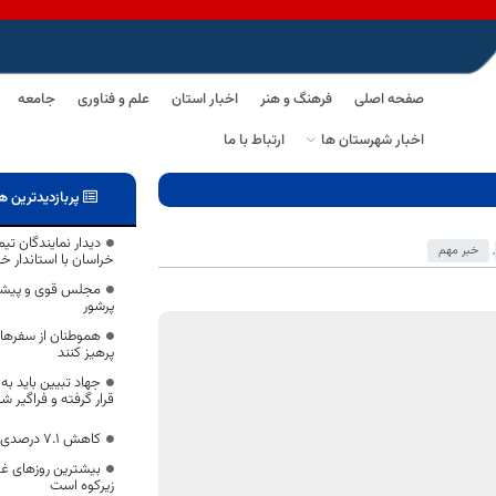
صفحه اصلی
فرهنگ و هنر
اخبار استان
علم و فناوری
جامعه
اخبار شهرستان ها
ارتباط با ما
پربازدیدترین ه
,
خبر مهم
خراسان با استاندار خ
مجلس قوی و پیشرف
پرشور
هموطنان از سفرهای
پرهیز کنند
جهاد تبیین باید به
قرار گرفته و فراگیر ش
کاهش ۷.۱ درصدی ولادت در خراسان‌جنوبی
بیشترین روزهای غب
زیرکوه است