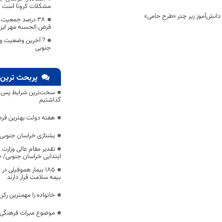
مشکلات کرونا است
۳۸ درصد جمعیت 
قرض الحسنه مهر ایر
? آخرین وضعیت وا
جنوبی
پربحث ترین 
سخت‌ترین شرایط پس از 
گذاشتیم
هفته دولت بهترین فرص
یشتازی خراسان جنوبی د
تقدیر مقام عالی وزارت
ابتدایی خراسان جنوبی/ ۴۶۰۰ دانش‌آموز زیر چتر «طرح حامی»
۱۸۵ بیمار هموفیلی
بیمه سلامت قرار دارند
خانواده را مهمترین رک
موضوع میراث فرهنگی،