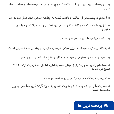
یادواره‌های شهدا بهانه‌ای‌ است که یک موج اجتماعی در عرصه‌های مختلف ایجاد
کنیم
?مردم در پشتیبانی از انقلاب و ولایت فقیه به وظیفه شرعی خود عمل نموده اند
آغاز برداشت مرکبات از ۱۰۲ هکتار سطح زیرکشت این محصولات در خراسان
جنوبی
شکستن رکورد بارشها در خراسان جنوبی
پدافند زیستی با توجه به مرزی بودن خراسان جنوبی نیازمند برنامه عملیاتی است
سفره ای ساده و معنوی در جوارامامزادگان و بقاع متبرکه در شبهای قدر
همه شهرهای نارنجی فارغ از میزان جمعیتشان، شامل محدودیت تردد 21 تا 4
صبح می شوند
ضربه به فرهنگ حجاب، یک جریان استعماری است
حمایت‌ها و میانداری استاندار هویت تازه‌ای به حوزه گردشگری خراسان جنوبی
بخشیده است
پربحث ترین ها