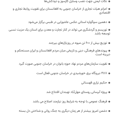
نکات ایمنی جهت نصب وسایل گازسوز و دودکش‌ها
اعزام هیات تجاری از خراسان جنوبی به افغانستان برای تقویت روابط تجاری و
اقتصادی
دهمین سوگواره استانی عکس عاشورایی در طبس برگزار می‌شود
توریسم و گردشگری می تواند در کنار تجارت و معدن برای استان یک مزیت نسبی
توسعه باشد
توزیع بیش از 600 تن میوه در روزبازارهای بیرجند
پیوندهای فرهنگی، دینی و تاریخی میان مردم افغانستان و ایران مستحکم و
دیرینه است
تقویت سازمان‌های مردم نهاد حوزه بانوان در خراسان جنوبی صورت گیرد
۴۸۷ نیروگاه برق خورشیدی در خراسان جنوبی فعال است
حکیم نزاری قهستانی
پروژه آبرسانی روستای مهل‌آباد نهبندان افتتاح شد
فرهنگ عمومی با توجه به شرایط روز نیازمند اصلاح می باشد
دشمن امروز بیشتر از هر زمان دیگری به جنگ روانی و شناختی دل بسته