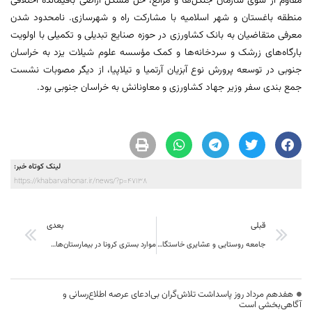
مقاوم از سوی سازمان جنگل‌ها و مراتع، حل مشکل اراضی باقیمانده اختلافی
منطقه باغستان و شهر اسلامیه با مشارکت راه و شهرسازی. نامحدود شدن
معرفی متقاضیان به بانک کشاورزی در حوزه صنایع تبدیلی و تکمیلی با اولویت
بارگاه‌های زرشک و سردخانه‌ها و کمک مؤسسه علوم شیلات یزد به خراسان
جنوبی در توسعه پرورش نوع آبزیان آرتمیا و تیلاپیا، از دیگر مصوبات نشست
جمع بندی سفر وزیر جهاد کشاورزی و معاونانش به خراسان جنوبی بود.
لینک کوتاه خبر:
https://khabarvahonar.ir/news/?p=47138
قبلی
بعدی
جامعه روستایی و عشایری خاستگاه تمدن بشری است
موارد بستری کرونا در بیمارستان‌های خراسان جنوبی افزایش شدید دارد
هفدهم مرداد روز پاسداشت تلاش‌گران بی‌ادعای عرصه اطلاع‌رسانی و
آگاهی‌بخشی است