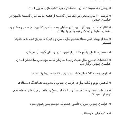
پرهیز از تصمیمات خلق الساعه در حوزه تنظيم بازار ضروری است
مرمت ۳۰ بنای تاریخی طی یک سال گذشته از هفته دولت سال گذشته تاکنون در
خراسان جنوبی
تئاتر “قنات شیرین” از شهرستان سرایان به مرحله ی کشوری نوزدهمین جشنواره
هنرهای نمایشی کودک و نوجوانان راه یافت.
سه اولویت اصلی ستاد تنظیم بازار، تأمین و وفور کالا، توزیع عادلانه و نظارت
مستمر
همه روستاهای بالای ۲۰ خانوار شهرستان نهبندان گازرسانی می‌شود
انتخابات دومین سال هیات رئیسه سازمان نظام مهندسی ساختمان استان
خراسان جنوبی برگزار شد
طرح نهضت گلخانه‌ای خراسان جنوبی ۷۲ درصد پیشرفت دارد
کاهش تورم و ثبات بازار در خراسان جنوبی با مدیریت هماهنگ دستگاه‌ها
معلولیت محدودیت نیست و با اراده ای راسخ و پولادین می توان به قله های
توفیق صعود کرد
خراسان جنوبی میزبان دائمی جشنواره خوشنویسی رضوی شود
حکیم نزاری قهستانی