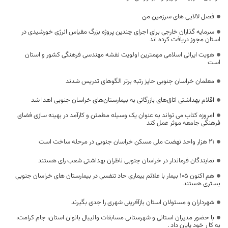
فصل لالایی های سرزمین من
سرمایه گذاران خارجی برای اجرای چندین پروژه بزرگ مقیاس انرژی خورشیدی در
استان مجوز دریافت کرده اند
هویت ایرانی اسلامی مهمترین اولویت نقشه مهندسی فرهنگی کشور و استان
است
معلمان خراسان جنوبی حایز رتبه برتر الگوهای تدریس شدند
اقلام بهداشتی اتاق‌های بازرگانی به بیمارستان‌های خراسان جنوبی اهدا شد
امروزه کتاب می تواند به عنوان یک وسیله مطمئن و کارآمد در بهینه سازی فضای
فرهنگی جامعه موثر عمل کند
۲۱ هزار واحد نهضت ملی مسکن خراسان جنوبی در مرحله ساخت است
نمایندگان فرماندار در خراسان جنوبی ناظران بهداشتی شعب رای هستند
هم اکنون 105 بیمار با علائم بیماری حاد تنفسی در بیمارستان های خراسان جنوبی
بستری هستند
شهرداران و مسئولان استان بازآفرینی شهری را جدی بگیرند
با حضور مدیران استانی و شهرستانی مسابقات والیبال بانوان استان، جام کرامت،
به کا ر خود پایان داد .