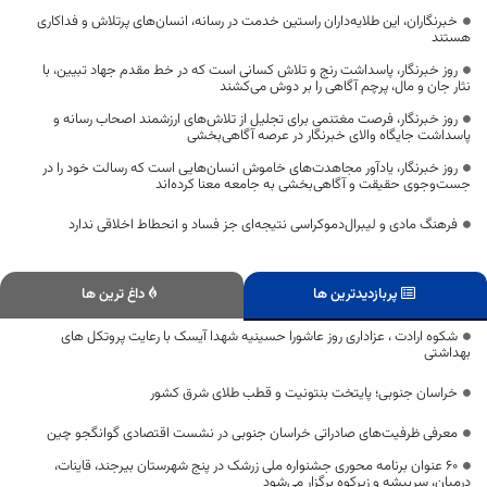
خبرنگاران، این طلایه‌داران راستین خدمت در رسانه، انسان‌های پرتلاش و فداکاری
هستند
روز خبرنگار، پاسداشت رنج و تلاش کسانی است که در خط مقدم جهاد تبیین، با
نثار جان و مال، پرچم آگاهی را بر دوش می‌کشند
روز خبرنگار، فرصت مغتنمی برای تجلیل از تلاش‌های ارزشمند اصحاب رسانه و
پاسداشت جایگاه والای خبرنگار در عرصه آگاهی‌بخشی
روز خبرنگار، یادآور مجاهدت‌های خاموش انسان‌هایی است که رسالت خود را در
جست‌وجوی حقیقت و آگاهی‌بخشی به جامعه معنا کرده‌اند
فرهنگ مادی و لیبرال‌دموکراسی نتیجه‌ای جز فساد و انحطاط اخلاقی ندارد
پربازدیدترین ها
داغ ترین ها
شکوه ارادت ، عزاداری روز عاشورا حسینیه شهدا آیسک با رعایت پروتکل های
بهداشتی
خراسان جنوبی؛ پایتخت بنتونیت و قطب طلای شرق کشور
معرفی ظرفیت‌های صادراتی خراسان جنوبی در نشست اقتصادی گوانگجو چین
۶۰ عنوان برنامه محوری جشنواره ملی زرشک در پنج شهرستان بیرجند، قاینات،
درمیان، سربیشه و زیرکوه برگزار می‌شود