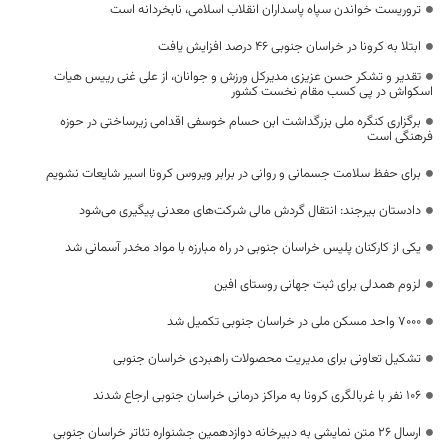
تروریست خواندن سپاه پاسداران انقلاب اسلامی، نابخردانه است
ابتلا به کرونا در خراسان جنوبی ۴۶ درصد افزایش یافت
تقدیر و تشکر حسن عزیزی مدیرکل ورزش و جوانان، از علی غنی رییس هیات
اسکواش در پی کسب مقام نخست کشور
برگزاری کنگره ملی بزرگداشت ابن حسام خوسفی اقدامی زیرساختی در حوزه
فرهنگی است
برای حفظ سلامت جسمانی و روانی در برابر ویروس کرونا اسیر شایعات نشویم
دادستان بیرجند: انتقال گردش مالی شرکت‌های معدنی پیگیری می‌شود
یکی از کارکنان پلیس خراسان جنوبی در راه مبارزه با مواد مخدر آسمانی شد
لزوم همدلی برای ثبت جهانی روستای افین
۷۰۰۰ واحد مسکن ملی در خراسان جنوبی تکمیل شد
تشکیل تعاونی برای مدیریت محصولات راهبردی خراسان جنوبی
۱۰۶ نفر با غربالگری کرونا به مراکز درمانی خراسان جنوبی ارجاع شدند
ارسال 26 متن نمایشی به دبیرخانه دوازدهمین جشنواره تئاتر خراسان جنوبی