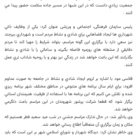
جمعيت زيادي دانست که در این شبها در مسير جاده سلامت حضور پيدا مي
کنند .
رئیس سازمان فرهنگی، اجتماعی و ورزشی عنوان کرد: يکي از وظايف ذاتي
شهرداري ها ايجاد فضاهايي براي شادي و نشاط مردم است و شهرداري بيرجند
نيز سعي دارد با برگزاري اين گونه مراسم، بتواند شرايط را مهيا کند تا مردم
دقايقي از مشغله هاي روزمره فاصله بگيرند و ساعاتي را با شادي و نشاط
بگذرانند که اين باعث خواهد شد در زندگي نيز بهتر و با روحيه شاداب تري عمل
کنند.
قلاسی مود با اشاره بر لزوم ايجاد شادي و نشاط در جامعه به صورت مداوم
افزود: براي ايام سال برنامه هاي متنوعي در مناطق مختلف شهر برنامه ريزي
شده و تلاش مي کنيم که اين برنامه ها با استفاده از ظرفیت هنرمندان استاني
برگزار شود که قطعا شرکت پرشور شهروندان در اين مراسم باعث دلگرمي
خواهد شد.
وی یادآور شد: در حال تدارک مراسم جشني در شب عيد سعيد فطر هستيم که
مکان و زمان برگزاري آن متعاقباً اطلاع رساني خواهد شد.
وی خاطر نشان کرد: ديدگاه شهردار و شوراي اسلامي شهر بر اين است که بايد