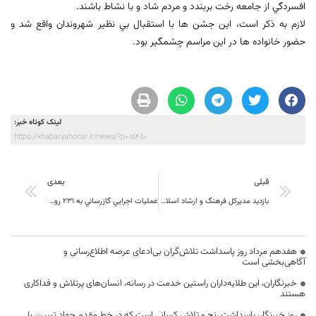
افسردگي از جامعه رخت بربندد و مردم شاد و با نشاط باشند.
لازم به ذکر است، اين جشن ها با استقبال بي نظير شهروندان واقع شد و
حضور خانواده ها در اين مراسم چشمگير بود.
لینک کوتاه خبر:
https://khabarvahonar.ir/news/?p=15480
قبلی
بعدی
بازدید مدیرکل فرهنگ و ارشاد اسلامی خراسان جنوبی از ایستگاه کتاب در جاده سلامت
عمليات اجرايي گازرساني به 231 روستای خراسان جنوبی دردست اجرا است
هفدهم مرداد روز پاسداشت تلاش‌گران بی‌ادعای عرصه اطلاع‌رسانی و
آگاهی‌بخشی است
خبرنگاران، این طلایه‌داران راستین خدمت در رسانه، انسان‌های پرتلاش و فداکاری
هستند
روز خبرنگار، پاسداشت رنج و تلاش کسانی است که در خط مقدم جهاد تبیین، با