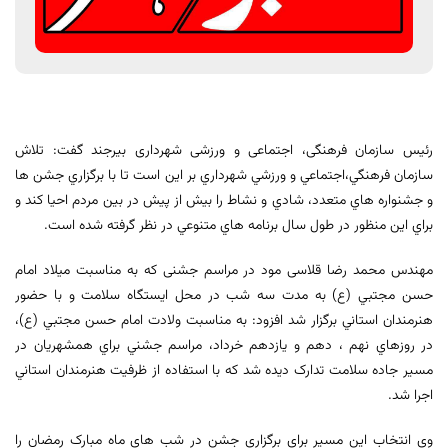
رئیس سازمان فرهنگی، اجتماعی و ورزشی شهرداری بیرجند گفت: تلاش
سازمان فرهنگي،اجتماعي و ورزشي شهرداري بر اين است تا با برگزاري جشن ها
و جشنواره هاي متعدد، شادي و نشاط را بيش از پيش در بين مردم احيا کند و
براي اين منظور در طول سال برنامه هاي متنوعي در نظر گرفته شده است.
مهندس محمد رضا قلاسی مود در مراسم جشنی که به مناسبت میلاد امام
حسن مجتبي (ع) به مدت سه شب در محل ايستگاه سلامت و با حضور
هنرمندان استاني برگزار شد افزود: به مناسبت ولادت امام حسن مجتبي (ع)،
در روزهاي نهم ، دهم و يازدهم خرداد، مراسم جشني براي همشهريان در
مسير جاده سلامت تدارک ديده شد که با استفاده از ظرفيت هنرمندان استاني
اجرا شد.
وی انتخاب اين مسير براي برگزاري جشن در شب هاي ماه مبارک رمضان را