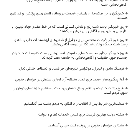
هفدهم مرداد روز پاسداشت تلاش‌گران بی‌ادعای عرصه اطلاع‌رسانی و
آگاهی‌بخشی است
خبرنگاران، این طلایه‌داران راستین خدمت در رسانه، انسان‌های پرتلاش و فداکاری
هستند
روز خبرنگار، پاسداشت رنج و تلاش کسانی است که در خط مقدم جهاد تبیین، با
نثار جان و مال، پرچم آگاهی را بر دوش می‌کشند
روز خبرنگار، فرصت مغتنمی برای تجلیل از تلاش‌های ارزشمند اصحاب رسانه و
پاسداشت جایگاه والای خبرنگار در عرصه آگاهی‌بخشی
روز خبرنگار، یادآور مجاهدت‌های خاموش انسان‌هایی است که رسالت خود را در
جست‌وجوی حقیقت و آگاهی‌بخشی به جامعه معنا کرده‌اند
فرهنگ مادی و لیبرال‌دموکراسی نتیجه‌ای جز فساد و انحطاط اخلاقی ندارد
آغاز پیگیری‌های جدید برای ایجاد منطقه آزاد تجاری صنعتی در خراسان جنوبی
طرح پزشک خانواده و نظام ارجاع کاهش پرداخت مستقیم هزینه‌های درمان از
سوی مردم است
سخت‌ترین شرایط پس از انقلاب را با اتکای به مردم پشت سر گذاشتیم
هفته دولت بهترین فرصت برای تبیین خدمات نظام و دولت
یشتازی خراسان جنوبی در پرونده ثبت جهانی آسبادها