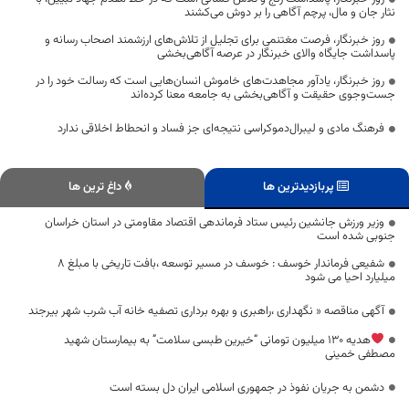
نثار جان و مال، پرچم آگاهی را بر دوش می‌کشند
روز خبرنگار، فرصت مغتنمی برای تجلیل از تلاش‌های ارزشمند اصحاب رسانه و
پاسداشت جایگاه والای خبرنگار در عرصه آگاهی‌بخشی
روز خبرنگار، یادآور مجاهدت‌های خاموش انسان‌هایی است که رسالت خود را در
جست‌وجوی حقیقت و آگاهی‌بخشی به جامعه معنا کرده‌اند
فرهنگ مادی و لیبرال‌دموکراسی نتیجه‌ای جز فساد و انحطاط اخلاقی ندارد
پربازدیدترین ها
داغ ترین ها
وزیر ورزش جانشین رئیس ستاد فرماندهی اقتصاد مقاومتی در استان خراسان
جنوبی شده است
شفیعی فرماندار خوسف : خوسف در مسیر توسعه ،بافت تاریخی با مبلغ 8
میلیارد احیا می شود
آگهی مناقصه « نگهداری ،راهبری و بهره برداری تصفیه خانه آب شرب شهر بیرجند
هدیه ۱۳۰ میلیون تومانی “خیرین طبسی سلامت” به بیمارستان شهید
مصطفی خمینی
دشمن به جریان نفوذ در جمهوری اسلامی ایران دل بسته است