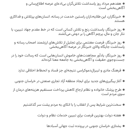
هفدهم مرداد روز پاسداشت تلاش‌گران بی‌ادعای عرصه اطلاع‌رسانی و
آگاهی‌بخشی است
خبرنگاران، این طلایه‌داران راستین خدمت در رسانه، انسان‌های پرتلاش و فداکاری
هستند
روز خبرنگار، پاسداشت رنج و تلاش کسانی است که در خط مقدم جهاد تبیین، با
نثار جان و مال، پرچم آگاهی را بر دوش می‌کشند
روز خبرنگار، فرصت مغتنمی برای تجلیل از تلاش‌های ارزشمند اصحاب رسانه و
پاسداشت جایگاه والای خبرنگار در عرصه آگاهی‌بخشی
روز خبرنگار، یادآور مجاهدت‌های خاموش انسان‌هایی است که رسالت خود را در
جست‌وجوی حقیقت و آگاهی‌بخشی به جامعه معنا کرده‌اند
فرهنگ مادی و لیبرال‌دموکراسی نتیجه‌ای جز فساد و انحطاط اخلاقی ندارد
آغاز پیگیری‌های جدید برای ایجاد منطقه آزاد تجاری صنعتی در خراسان جنوبی
طرح پزشک خانواده و نظام ارجاع کاهش پرداخت مستقیم هزینه‌های درمان از
سوی مردم است
سخت‌ترین شرایط پس از انقلاب را با اتکای به مردم پشت سر گذاشتیم
هفته دولت بهترین فرصت برای تبیین خدمات نظام و دولت
یشتازی خراسان جنوبی در پرونده ثبت جهانی آسبادها