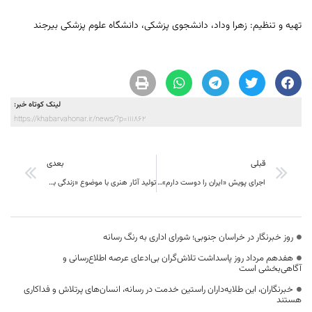
تهیه و تنظیم: زهرا وداد، دانشجوی پزشکی، دانشگاه علوم پزشکی بیرجند
لینک کوتاه خبر:
https://khabarvahonar.ir/news/?p=111862
قبلی
بعدی
اجرای پویش «ایران را دوست دارم» با هدف معرفی آثار تاریخی خراسان جنوبی
تولید آثار هنری با موضوع «زندگی با آیه‌ها» در خراسان جنوبی
روز خبرنگار در خراسان جنوبی؛ شورای اداری به رنگ رسانه
هفدهم مرداد روز پاسداشت تلاش‌گران بی‌ادعای عرصه اطلاع‌رسانی و
آگاهی‌بخشی است
خبرنگاران، این طلایه‌داران راستین خدمت در رسانه، انسان‌های پرتلاش و فداکاری
هستند