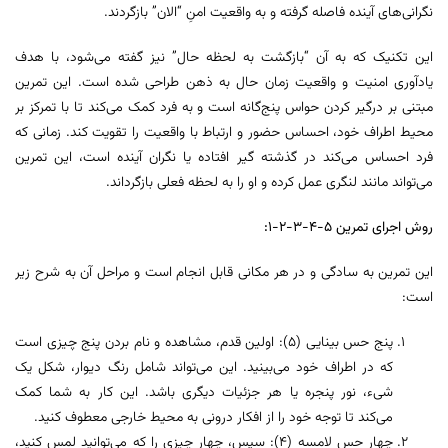
نگرانی‌های آینده فاصله گرفته و به واقعیت امنِ “الان” بازگردند.
این تکنیک که به آن “بازگشت به لحظه حال” نیز گفته می‌شود، با هدف
یادآوری امنیت و واقعیت زمان حال به ذهن طراحی شده است. این تمرین
مبتنی بر درگیر کردن حواس پنج‌گانه است و به فرد کمک می‌کند تا با تمرکز بر
محیط اطراف خود، احساس حضور و ارتباط با واقعیت را تقویت کند. زمانی که
فرد احساس می‌کند در گذشته گیر افتاده یا نگران آینده است، این تمرین
می‌تواند مانند لنگری عمل کرده و او را به لحظه فعلی بازگرداند.
روش اجرای تمرین ۵-۴-۳-۲-۱:
این تمرین به سادگی و در هر مکانی قابل انجام است و مراحل آن به شرح زیر
است:
پنج حس بینایی (۵): اولین قدم، مشاهده و نام بردن پنج چیزی است
که در اطراف خود می‌بینید. این می‌تواند شامل رنگ دیوار، شکل یک
شیء، نور پنجره یا هر جزئیات دیگری باشد. این کار به شما کمک
می‌کند تا توجه خود را از افکار درونی به محیط خارجی معطوف کنید.
چهار حس لامسه (۴): سپس، چهار چیزی را که می‌توانید لمس کنید،