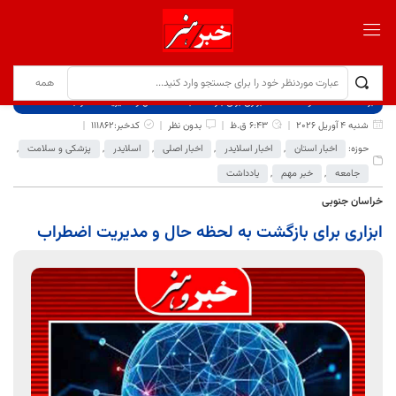
برگ نخست
نوشته‌ها
ابزاری برای بازگشت به لحظه حال و مدیریت اضطراب
شنبه 4 آوریل 2026
6:43 ق.ظ
بدون نظر
کدخبر:111862
حوزه:
اخبار استان
,
اخبار اسلایدر
,
اخبار اصلی
,
اسلایدر
,
پزشکی و سلامت
,
جامعه
,
خبر مهم
,
یادداشت
خراسان جنوبی
ابزاری برای بازگشت به لحظه حال و مدیریت اضطراب