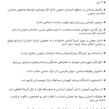
۹ دی
تکمیل مدراس در سطح خراسان جنوبی ،اداره کل نوسازی ،توسعه وتجهیز مدارس
خراسان جنوبی
اربعین، فرصتی بی‌بدیل برای تقویت وحدت اسلامی است
ریل گذاری «جهش تولید» متناسب با مزیت‌های نسبی خراسان جنوبی از سال
گذشته آغاز شده است
اخبار جعلی در مورد کرونا آرامش خانواده را به خطرمی اندازد اخبار را از منابع موثق
بر اساس اعلام ستاد کرونا دنبال کنید
در آستانه روز خبرنگار پیشکسوتان رسانه خراسان جنوبی تجلیل شدند
اتاق فکر شهرستان خوسف با همراهی نخبگان و صاحبنظران تشکیل می‌شود
مأموران وظیفه شناس، جوان طبسی را از مرگ حتمی نجات دادند
دانشجوی دانشگاه بیرجند قهرمان مسابقات پارا دوومیدانی کشور شد
از سرگیری آموزش دانش آموزان ابتدایی و متوسطه اول، از اول آذرماه قطعی شد
عملیات اجرایی پروژه ها عمرانی استان با نظارت فنی و تخصصی با قوت و قدرت
ادامه می یابد