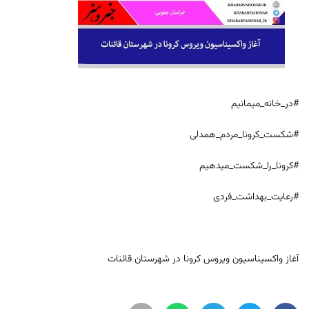
#در_خانه_میمانیم
#شکست_کرونا_مردم_همدلی
#کرونا_را_شکست_میدهیم
#رعایت_بهداشت_فردی
آغاز واکسیناسیون ویروس کرونا در شهرستان قائنات