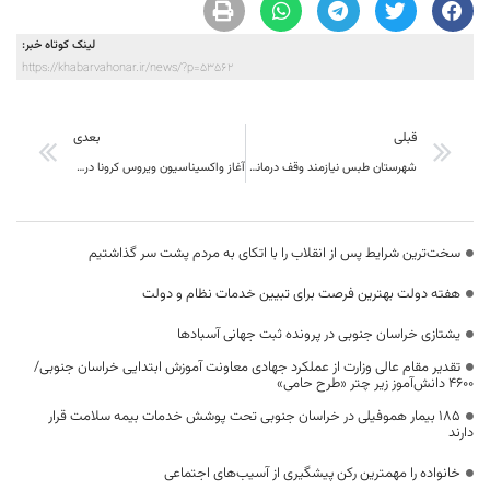
لینک کوتاه خبر:
https://khabarvahonar.ir/news/?p=53562
قبلی
بعدی
شهرستان طبس نیازمند وقف درمانی و آموزشی است
آغاز واکسیناسیون ویروس کرونا در شهرستان طبس
سخت‌ترین شرایط پس از انقلاب را با اتکای به مردم پشت سر گذاشتیم
هفته دولت بهترین فرصت برای تبیین خدمات نظام و دولت
یشتازی خراسان جنوبی در پرونده ثبت جهانی آسبادها
تقدیر مقام عالی وزارت از عملکرد جهادی معاونت آموزش ابتدایی خراسان جنوبی/
۴۶۰۰ دانش‌آموز زیر چتر «طرح حامی»
۱۸۵ بیمار هموفیلی در خراسان جنوبی تحت پوشش خدمات بیمه سلامت قرار
دارند
خانواده را مهمترین رکن پیشگیری از آسیب‌های اجتماعی