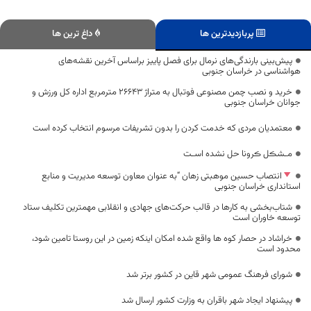
پربازدیدترین ها
داغ ترین ها
پیش‌بینی بارندگی‌های نرمال برای فصل پاییز براساس آخرین نقشه‌های
هواشناسی در خراسان جنوبی
خرید و نصب چمن مصنوعی فوتبال به متراژ 26643 مترمربع اداره کل ورزش و
جوانان خراسان جنوبی
معتمدیان مردی که خدمت کردن را بدون تشریفات مرسوم انتخاب کرده است
مـشڪل ڪرونا حل نشده اسـت
انتصاب حسین موهبتی زهان “به عنوان معاون توسعه مدیریت و منابع
استانداری خراسان جنوبی
شتاب‌بخشی به کارها در قالب حرکت‌های جهادی و انقلابی مهمترین تکلیف ستاد
توسعه خاوران است
خراشاد در حصار کوه ها واقع شده امکان اینکه زمین در این روستا تامین شود،
محدود است
شورای فرهنگ عمومی شهر قاین در کشور برتر شد
پیشنهاد ایجاد شهر باقران به وزارت کشور ارسال شد