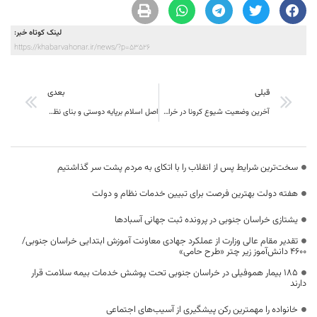
لینک کوتاه خبر:
https://khabarvahonar.ir/news/?p=53526
قبلی
بعدی
آخرین وضعیت شیوع کرونا در خراسان جنوبی؛
اصل اسلام برپایه دوستی و بنای نظام مقدس جمهوری اسلامی بر عدالت است
سخت‌ترین شرایط پس از انقلاب را با اتکای به مردم پشت سر گذاشتیم
هفته دولت بهترین فرصت برای تبیین خدمات نظام و دولت
یشتازی خراسان جنوبی در پرونده ثبت جهانی آسبادها
تقدیر مقام عالی وزارت از عملکرد جهادی معاونت آموزش ابتدایی خراسان جنوبی/
۴۶۰۰ دانش‌آموز زیر چتر «طرح حامی»
۱۸۵ بیمار هموفیلی در خراسان جنوبی تحت پوشش خدمات بیمه سلامت قرار
دارند
خانواده را مهمترین رکن پیشگیری از آسیب‌های اجتماعی