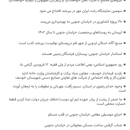
نیروهای مسلح با قدرت عمل خواهندکرد و رژیم رذل صهیونی را بیچاره خواهندکرد
سومین نمایشگاه رخت ایران مهر در بیرجند افتتاح می شود
۱۹۰ پروژه کشاورزی در خراسان جنوبی به بهره‌برداری می‌رسد
آبرسانی به روستاهای پرجمعیت خراسان جنوبی تا سال ۱۴۰۲
منبع آگاه: اسکان اردویی از شهر قم درروستای نوفرست بیرجند کذب است.
استاندار خراسان جنوبی: پرستاران فرشتگان زمینی هستند
روز جمهوری اسلامی؛ یعنی اطاعت مردم از ولی فقیه. ۱۲ فروردین گرامی باد
بازدید فرماندار خوسف ، معاون بنیاد برکت و کارشناسان وزارت خانه اداره
تعاون،کار و رفاه اجتماعی از شرکت های تعاونی صنایع دستی شهرستان خوسف
وجود خدام رضوی در استان، نسیم رأفت، مهربانی و عطوفت را به ارمغان آورده
است
ما خنجر از پشت از برادر خورده ایم ای دوست/خلاف جریان دولت شنا کردن قطعا
خسارت محض است
اجرای موسیقی مقامی خراسان جنوبی در قلب مسکو
شتاب گرفتن ساخت مسکن معلولان در خراسان جنوبی