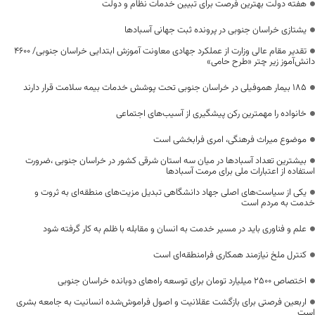
هفته دولت بهترین فرصت برای تبیین خدمات نظام و دولت
یشتازی خراسان جنوبی در پرونده ثبت جهانی آسبادها
تقدیر مقام عالی وزارت از عملکرد جهادی معاونت آموزش ابتدایی خراسان جنوبی/ ۴۶۰۰
دانش‌آموز زیر چتر «طرح حامی»
۱۸۵ بیمار هموفیلی در خراسان جنوبی تحت پوشش خدمات بیمه سلامت قرار دارند
خانواده را مهمترین رکن پیشگیری از آسیب‌های اجتماعی
موضوع میراث فرهنگی، امری فرابخشی است
بیشترین تعداد آسبادها در میان سه استان شرقی کشور در خراسان جنوبی ،ضرورت
استفاده از اعتبارات ملی برای مرمت آسبادها
یکی از سیاست‌های اصلی جهاد دانشگاهی تبدیل مزیت‌های منطقه‌ای به ثروت و
خدمت به مردم است
علم و فناوری باید در مسیر خدمت به انسان و مقابله با ظلم به کار گرفته شود
کنترل ملخ نیازمند همکاری فرامنطقه‌ای است
اختصاص 2500 میلیارد تومان برای توسعه راه‌های دوبانده خراسان جنوبی
اربعین فرصتی برای بازگشت عقلانیت و اصول فراموش‌شده انسانیت به جامعه بشری
است