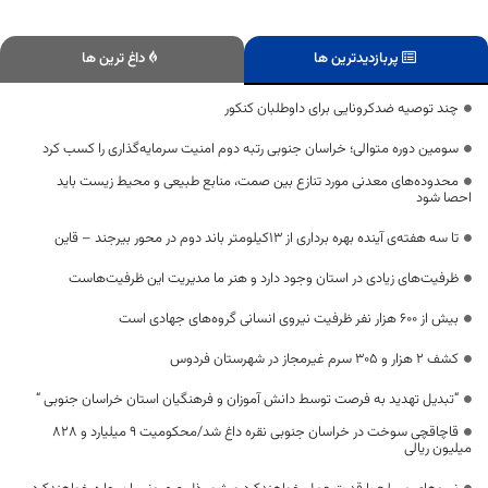
پربازدیدترین ها
داغ ترین ها
چند توصیه ضدکرونایی برای داوطلبان کنکور
سومین دوره متوالی؛ خراسان جنوبی رتبه دوم امنیت سرمایه‌گذاری را کسب کرد
محدوده‌های معدنی مورد تنازع بین صمت، منابع طبیعی و محیط زیست باید
احصا شود
تا سه هفته‌ی آینده بهره برداری از ۱۳کیلومتر باند دوم در محور بیرجند – قاین
ظرفیت‌های زیادی در استان وجود دارد و هنر ما مدیریت این ظرفیت‌هاست
بیش از ۶۰۰ هزار نفر ظرفیت نیروی انسانی گروه‌های جهادی است
کشف ۲ هزار و ۳۰۵ سرم غیرمجاز در شهرستان فردوس
“تبدیل تهدید به فرصت توسط دانش آموزان و فرهنگیان استان خراسان جنوبی “
قاچاقچی سوخت در خراسان جنوبی نقره داغ شد/محکومیت ۹ میلیارد و ۸۲۸
میلیون ریالی