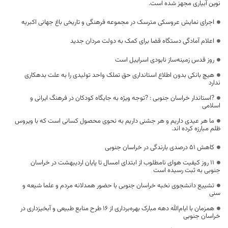
نوین آبیاری مجهز شده است.
اجرای نمایش عروسکی مترسک در مجموعه فرهنگی و تاریخی باغ جهانی اکبریه
اعلام آمادگی دستگاه قضا برای کمک به دولت مردان جدید
روز قدس زمینه‌ساز نابودی اسراییل است
هیچ بانکی بدون اطلاع استانداری حق تملک واحد تولیدی را به علت بدهکاری
ندارد
?استاندار خراسان جنوبی : ?توجه ویژه به جایگاه کودکان در فرهنگ ایرانی و
اسلامی
ما هر عیدی داریم و هر جشنی داریم به نحوی محصول کسانی است که با ویروس
ظلم مبارزه کرده اند.
کاهش ۵۱ درصدی بارندگی در خراسان جنوبی
۱۱ روز کیفیت هوای نامطلوب از ابتدای امسال تا پایان اردیبهشت در خراسان
جنوبی به ثبت رسیده است
تشییع دانشجوی نخبه خراسان جنوبی با حضور همدلانه مردم و علما شیعه و
سنی
همزمان با ایام‌الله دهه مبارک بهره‌برداری از ۱۶ طرح منابع طبیعی و آبخیزداری در
خراسان جنوبی