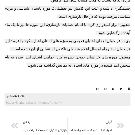
کرده اند که نسبت به مدت مشابه سال قبل کاهش
چشمگیری داشته و علت این کاهش نیز تعطیلی 2 موزه باستان شناسی و مردم
شناسی بیرجند بوده که در حال بازسازی است.
شعیبی ابراز امیدواری کرد: با اتمام عملیات بازسازی، این موزه ها نیز تا یک ماه
آینده بازگشایی شود.
وی به فراخوان اهدای اشیای قدیمی به موزه های استان اشاره کرد و افزود: این
فراخوان از تیرماه امسال اعلام شد ولی تاکنون استقبالی از آن نشده است.
مسئول موزه های خراسان جنوبی تصریح کرد: تمامی اشیای اهدا شده به نام
شخص اهداکننده در موزه های استان به نمایش گذاشته می شود.
لینک کوتاه خبر:
https://khabarvahonar.ir/news/?p=18916
قبلی
بعدی
احیاء 5 قنات و 15 حلقه چاه با اجرای دو طرح آبخیزداری خوسف
افزایش اعتبارات مرمت قنوات در شهرستان بشرویه ضروری است