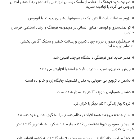
ضرورت دارد فرهنگ استفاده از ماسک و سایر ابزارهایی که منجر به کاهش انتقال
ویروس می گردد را نهادینه سازیم
لزوم استفاده بلیت الکترونیک در سفرههای شهری بیرجند با اتوبوس
توانمندسازی و توسعه منابع انسانی در مجموعه فرهنگ و ارشاد اسلامی خراسان
جنوبی
خبرنگاران همواره در راه جهاد تبیین و رسالت خطیر و سترگ آگاهی بخشی
اهتمام ورزیده اند
مدیر جدید امور فرهنگی دانشگاه بیرجند تعیین شد
پایش تصویری، ضریب امنیتی افراد جامعه را افزایش می دهد
دشمن با ترویج بی حجابی به دنبال تضعیف جایگاه زن و خانواده است
دشمن همواره بر موج ناآگاهی‌ها سوار شده است
کرونا بهار زندگی ۴ نفر دیگر را خزان کرد
امام جمعه بیرجند: همه افراد در نظام هستی پاسخگوی اعمال خود هستند
نمودار صعودی کرونا ؛شناسایی 526 بیمار مبتلا به کرونا شبانه روز گذشته در
خراسان جنوبی
۹۸۷ میلیون دلار کالا از بازارچه ماهیرود در ۹ ماه گذشته به کشور افغانستان