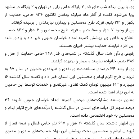
وی با بیان اینکه شب‌های قدر ۲ پایگاه حامی یابی در تهران و ۲ پایگاه در مشهد
برپا می‌شود گفت: از آغاز ماه مبارک رمضان تاکنون ۹۳۶ حامی، حمایت از
یکهزار و ۱۹۴ یتیم، فرزند طرح محسنین و بیماران نیازمندان را برعهده گرفتند.
وی از وجود ۷ هزار و ۵۰۰ یتیم و فرزند طرح محسنین و ۲ هزار و ۸۴۲ صعب
العلاج و خاص زیر پوشش کمیته امداد خراسان جنوبی خبر داد و یادآور شد:
این افراد نیازمند حمایت بیشتر خیران هستند.
رفیعی یادآور شد: سال گذشته در شب‌های قدر ۹۴۸ حامی حمایت از هزار و
۳۸۶ یتیم، خانواده نیازمند و بیمار را برعهده گرفتند.
وی از رشد ۳۴ درصدی مساعدت‌های نقدی و غیرنقدی حامیان در سال ۹۷ به
فرزندان طرح اکرام ایتام و محسنین این استان خبر داد و گفت: سال گذشته ۱۶
میلیارد و ۴۱۲ میلیون تومان کمک نقدی، غیرنقدی و خدمات توسط این حامیان
به این نهاد اهدا شده است.
معاون توسعه مشارکت‌های مردمی کمیته امداد خراسان جنوبی افزود: ۳۶
درصد سهم کل درآمدهای استان در سال گذشته را درآمدهای طرح اکرام ایتام و
محسنین به خود اختصاص داده است.
وی اظهار داشت: سال گذشته ۲۰ هزار و ۶۹۷ نفر حامی فعال و نیمه فعال از
فرزندان ایتام و محسنین تحت پوشش این نهاد حمایت‌های مادی و معنوی