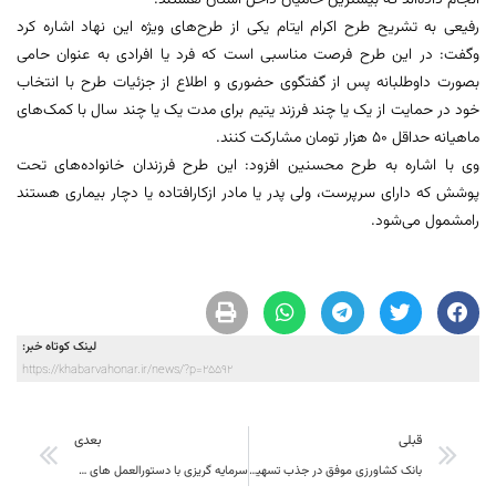
انجام داده‌اند که بیشترین حامیان داخل استان هستند.
رفیعی به تشریح طرح اکرام ایتام یکی از طرح‌های ویژه این نهاد اشاره کرد
وگفت: در این طرح فرصت مناسبی است که فرد یا افرادی به عنوان حامی
بصورت داوطلبانه پس از گفتگوی حضوری و اطلاع از جزئیات طرح با انتخاب
خود در حمایت از یک یا چند فرزند یتیم برای مدت یک یا چند سال با کمک‌های
ماهیانه حداقل ۵۰ هزار تومان مشارکت کنند.
وی با اشاره به طرح محسنین افزود: این طرح فرزندان خانواده‌های تحت
پوشش که دارای سرپرست، ولی پدر یا مادر ازکارافتاده یا دچار بیماری هستند
رامشمول می‌شود.
لینک کوتاه خبر:
https://khabarvahonar.ir/news/?p=25592
قبلی
بعدی
بانک کشاورزی موفق در جذب تسهیلات صندوق توسعه ملی در خراسان جنوبی
سرمایه گریزی با دستورالعمل های دست و پاگیر ابلاغی