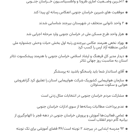
?آخـرین وضــعیت آماری ڪرونا و واڪسیناسـیون خــراسان جنــوبی
موفقیت های شیرین خراسان جنوبی انعکاس رسانه ای پیدا کند
۲ واحد نانوایی متخلف در شهرستان بیرجند شناسایی شدند
هزار واحد طرح مسکن ملی در خراسان جنوبی وارد مرحله اجرایی شد
بهزاد نخعی هنرمند عکاس بیرجندی رتبه اول بخش حیات وحش جشنواره ملی
عکس منطقه آزاد ارس را کسب کرد
دیدار مدیر کل فرهنگ و ارشاد اسلامی خراسان جنوبی با هنرمند پیشکسوت تئاتر
استان به مناسبت روز جهانی تئاتر
آقای استاندار شما باید پاسخگو باشید نه پرسشگر
سازمان هواپیمایی کشوریک شرکت هواپیمایی استان را تعلیق کرد گرانفروشی
هوایی و سکوت مسئولان
مشارکت مردم خراسان جنوبی در انتخابات مثال زدنی است
عدم پرداخت مطالبات رسانه‌ها از سوی ادارات خراسان جنوبی
تمامی فعالیت‌ها آموزش و پرورش خراسان جنوبی در دهه فجر با الهام‌گیری از
بیانیه گام دوم انقلاب است
۹۲ مدرسه ابتدایی در بیرجند ۲ نوبته است/۴۶ فضای آموزشی برای تک نوبته