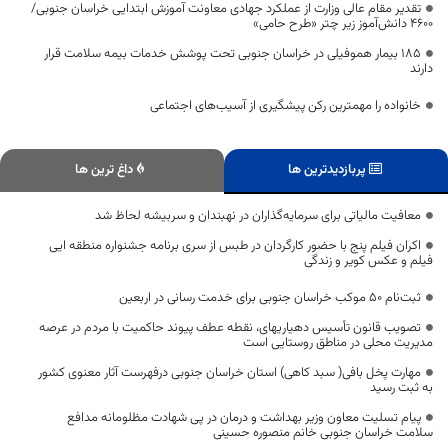
تقدیر مقام عالی وزارت از عملکرد جهادی معاونت آموزش ابتدایی خراسان جنوبی/
۴۶۰۰ دانش‌آموز زیر چتر «طرح حامی»
۱۸۵ بیمار هموفیلی در خراسان جنوبی تحت پوشش خدمات بیمه سلامت قرار
دارند
خانواده را مهمترین رکن پیشگیری از آسیب‌های اجتماعی
پربازدیدترین ها
داغ ترین ها
معافیت مالیاتی برای سرمایه‌گذاران در نهبندان و سربیشه لحاظ شد
اکران فیلم پنج با حضور کارگردان در طبس از سری برنامه جشنواره منطقه ایی
فیلم و عکس کویر و زندگی
ثبت‌نام ۵۰ موکب خراسان جنوبی برای خدمت رسانی در اربعین
تصویب قانون تأسیس دهیاریهای، نقطه عطف پیوند حاکمیت با مردم در عرصه
مدیریت محلی در مناطق روستایی است
مهارت پخل بافی( سبد کاهی) استان خراسان جنوبی درفهرست آثار معنوی کشور
به ثبت رسید
پیام تسلیت معاون وزیر بهداشت و درمان در پی شهادت مظلومانه مدافع
سلامت خراسان جنوبی خانم منصوره حسینی