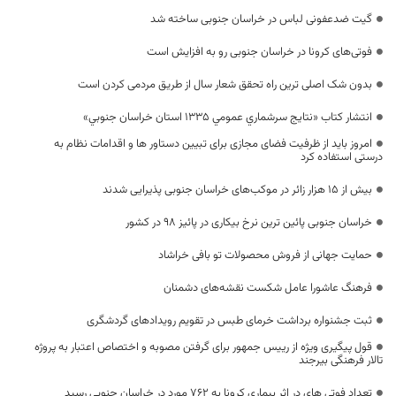
گیت ضدعفونی لباس در خراسان جنوبی ساخته شد
فوتی‌های کرونا در خراسان جنوبی رو به افزایش است
بدون شک اصلی ترین راه تحقق شعار سال از طریق مردمی کردن است
انتشار كتاب «نتايج سرشماري عمومي 1335 استان خراسان جنوبي»
امروز باید از ظرفیت فضای مجازی برای تبیین دستاور ها و اقدامات نظام‌ به
درستی استفاده کرد
بیش از ۱۵ هزار زائر در موکب‌های خراسان جنوبی پذیرایی شدند
خراسان جنوبی پائین ترین نرخ بیکاری در پائیز ۹۸ در کشور
حمایت جهانی از فروش محصولات تو بافی خراشاد
فرهنگ عاشورا عامل شکست نقشه‌های دشمنان
ثبت جشنواره برداشت خرمای طبس در تقویم رویدادهای گردشگری
قول پیگیری ویژه از رییس جمهور برای گرفتن مصوبه و اختصاص اعتبار به پروژه
تالار فرهنگی بیرجند
تعداد فوتی های در اثر بیماری کرونا به 762 مورد در خراسان جنوبی رسید