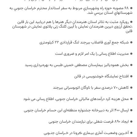
68 مصوبه حوزه راه وشهرسازي مربوط به سفر استاندار محترم خراسان جنوبي به
شهرستانهاي استان بررسي شد.
رویکرد مثبت به تئاتر استان هنرمندان دیگر هنرها را هم دریابید این بار قاین
،تحقق آرزوی دیرین هنرمندان نمایش با آیین کلنگ زنی پلاتوی نمایش در شهرستان
قاین
شبکه جمع آوری فاضلاب بیرجند لنگ قراردادی ۲۲ کیلومتری
مدیریت اطلاع رسانی را یک امر لازم و ضروری است
بخش همودیالیز بیمارستان مصطفی خمینی طبس به بهره‌برداری رسید
افتتاح نمایشگاه خوشنویسی در قائن
کاهش ۷۰ درصدی سفر با ناوگان اتوبوسرانی بیرجند
محل هزینه کرد درآمدهای مالیاتی خراسان جنوبی، اطلاع رسانی می شود
ارسال ۴۰۰ اثر به دبیرخانه جشنواره منطقه‌ای ابن حسام خراسان جنوبی
ایجاد ۸۹۰ فرصت شغلی برای نیازمندان خراسان جنوبی
آخـرین وضعیـت آماری بیـماری ڪرونا در خـراسان جنـوبی