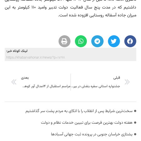
داشتیم که در مدت پنج سال فعالیت دولت تدبیر وامید 110 کیلومتر به این
میزان جاده آسفاله روستایی افزوده شده است.
لینک کوتاه خبر:
https://khabarvahonar.ir/news/?p=17198
قبلی
بعدی
جشنواره استانی سفره بنفش در بیرجند برگزار می شود
مراسم استقبال از ۱۴مدال آور کوهنوردی بیرجند
سخت‌ترین شرایط پس از انقلاب را با اتکای به مردم پشت سر گذاشتیم
هفته دولت بهترین فرصت برای تبیین خدمات نظام و دولت
یشتازی خراسان جنوبی در پرونده ثبت جهانی آسبادها