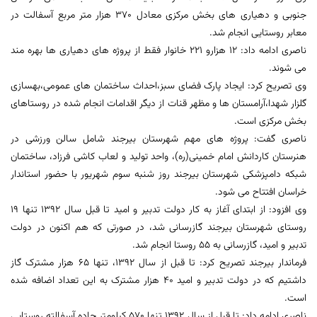
جنوبی و دهیاری های بخش مرکزی معادل 370 هزار متر مربع آسفالت در
معابر روستایی انجام شد.
ناصری ادامه داد: 12 هزارو 221 خانوار فقط از پروژه های دهیاری ها بهره مند
می شوند.
وی تصریح کرد: ایجاد پارک فضای سبز،احداث ساختمان های عمومی،بهسازی
گلزار شهدا،آرامستان ها و مظهر قنات از دیگر اقدامات انجام شده در روستاهای
بخش مرکزی است.
ناصری گفت: پروژه های مهم شهرستان بیرجند شامل سالن ورزشی در
هنرستان کاردانش امام خمینی(ره)، واحد تولید و لعاب کاشی فرزاد، ساختمان
شبکه دامپزشکی شهرستان بیرجند روز شنبه سوم شهریور با حضور استاندار
خراسان افتتاح می شود.
وی افزود: از ابتدای آغاز به کار دولت تدبیر و امید تا قبل سال 1392 تنها 19
روستای شهرستان بیرجند گازرسانی شد، در صورتی که هم اکنون در دولت
تدبیر و امید، گازرسانی به 55 روستا انجام شد.
فرماندار بیرجند تصریح کرد: تا قبل از سال 1392، تنها 65 هزار مشترک گاز
داشتیم که در دولت تدبیر و امید 40 هزار مشترک به این تعداد اضافه شده
است.
ناصری ادامه داد: تا قبل از سال 1392 تنها 570 کیلومتر جاده آسفالته روستایی