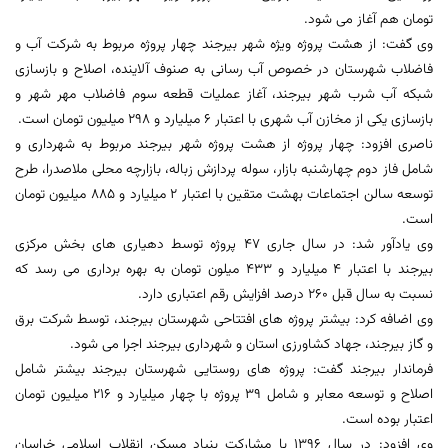
تومان هم آغاز می شود.
وی گفت: از هشت پروژه ویژه شهر بیرجند چهار پروژه مربوط به شرکت آب و
فاضلاب شهرستان در خصوص آب رسانی به صنوف آلاینده، اصلاح و بازسازی
شبکه آب شرب شهر بیرجند، آغاز عملیات قطعه سوم فاضلاب مهر شهر و
بازسازی یکی از مخازن آب شهری با اعتبار 6 میلیارد و 298 میلیون تومان است.
ناصری افزود: چهار پروژه از هشت پروژه شهر بیرجند مربوط به شهرداری و
شامل فاز دوم چهارشنبه بازار، سوله پردازش زباله، بازارچه محلی ملاصدرا، طرح
توسعه سالن اجتماعات بهشت متقین با اعتبار 2 میلیارد و 885 میلیون تومان
است.
وی یادآور شد: در سال جاری 47 پروژه توسط دهیاری های بخش مرکزی
بیرجند با اعتبار 4 میلیارد و 433 میلون تومان به بهره برداری می رسد که
نسبت به سال قبل 260 درصد افزایش رقم اعتباری دارد.
وی اضافه کرد: بیشتر پروژه های افتتاحی شهرستان بیرجند، توسط شرکت برق
و گاز بیرجند، جهاد کشاورزی استان و شهرداری بیرجند اجرا می شود.
فرماندار بیرجند گفت: پروژه های روستایی شهرستان بیرجند بیشتر شامل
اصلاح و توسعه معابر و شامل 39 پروژه با چهار میلیارد و 216 میلیون تومان
اعتبار بوده است.
وی افزود: در سال 1396 با مشارکت بنیاد مسکن انقلاب اسلامی خراسان