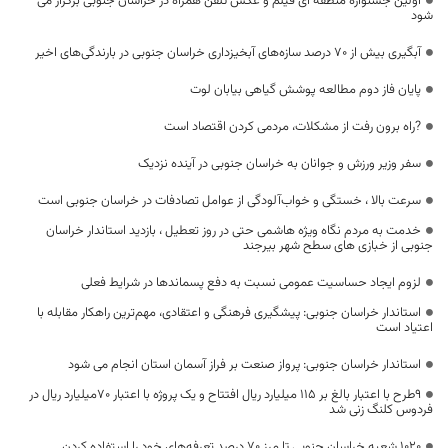
اولین جشنواره‌ منطقه ای فیلم و عکس تلفن همراه در خراسان جنوبی برگزار می
شود
آبگیری بیش از ۷۰ درصد سازه‌های آبخیزداری خراسان جنوبی در بارندگی‌های اخیر
پایان فاز دوم مطالعه پوشش گیاهی بیابان لوت
?راه برون رفت از مشکلات، مردمی کردن اقتصاد است
سفر وزیر ورزش و جوانان به خراسان جنوبی در آینده نزدیک
سرعت بالا ، خستگی و خواب‌آلودگی از عوامل تصادفات در خراسان جنوبی است
خدمت به مردم نگاه ویژه هاشمی حتی در روز تعطیل ، بازدید استاندار خراسان
جنوبی از خبازی های سطح شهر بیرجند
لزوم ایجاد حساسیت عمومی نسبت به دفع پسماندها در شرایط فعلی
استاندار خراسان جنوبی: پیشگیری فرهنگی و اعتقادی، مهم‌ترین راهکار مقابله با
اعتیاد است
استاندار خراسان جنوبی: پرواز صنعت بر فراز آسمان استان انجام می شود
۹طرح با اعتبار بالغ بر ۱۱۵ میلیارد ریال افتتاح و یک پروژه با اعتبار ۷۰میلیارد ریال در
فردوس کلنگ زنی شد
۱۰۲۰ شعبه خراسان جنوبی تا مرز ۷۰ درصد تعرفه‌های خود را استفاده کردن