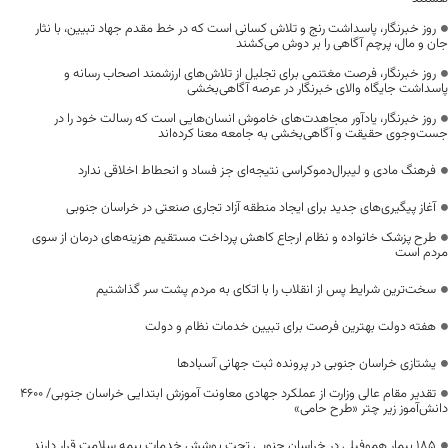
روز خبرنگار، پاسداشت رنج و تلاش کسانی است که در خط مقدم جهاد تبیین، با نثار
جان و مال، پرچم آگاهی را بر دوش می‌کشند
روز خبرنگار، فرصت مغتنمی برای تجلیل از تلاش‌های ارزشمند اصحاب رسانه و
پاسداشت جایگاه والای خبرنگار در عرصه آگاهی‌بخشی
روز خبرنگار، یادآور مجاهدت‌های خاموش انسان‌هایی است که رسالت خود را در
جست‌وجوی حقیقت و آگاهی‌بخشی به جامعه معنا کرده‌اند
فرهنگ مادی و لیبرال‌دموکراسی نتیجه‌ای جز فساد و انحطاط اخلاقی ندارد
آغاز پیگیری‌های جدید برای ایجاد منطقه آزاد تجاری صنعتی در خراسان جنوبی
طرح پزشک خانواده و نظام ارجاع کاهش پرداخت مستقیم هزینه‌های درمان از سوی
مردم است
سخت‌ترین شرایط پس از انقلاب را با اتکای به مردم پشت سر گذاشتیم
هفته دولت بهترین فرصت برای تبیین خدمات نظام و دولت
یشتازی خراسان جنوبی در پرونده ثبت جهانی آسبادها
تقدیر مقام عالی وزارت از عملکرد جهادی معاونت آموزش ابتدایی خراسان جنوبی/ ۴۶۰۰
دانش‌آموز زیر چتر «طرح حامی»
۱۸۵ بیمار هموفیلی در خراسان جنوبی تحت پوشش خدمات بیمه سلامت قرار دارند