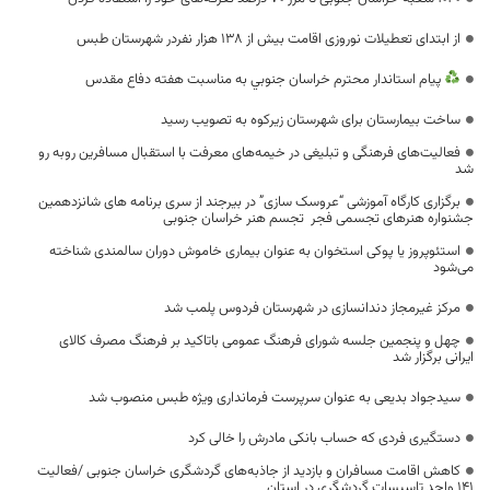
از ابتدای تعطیلات نوروزی اقامت بیش از ۱۳۸ هزار نفردر شهرستان طبس
پيام استاندار محترم خراسان جنوبي به مناسبت هفته دفاع مقدس
ساخت بیمارستان برای شهرستان زیرکوه به تصویب رسید
فعالیت‌های فرهنگی و تبلیغی در خیمه‌های معرفت با استقبال مسافرین روبه رو
شد
برگزاری کارگاه آموزشی “عروسک سازی” در بیرجند از سری برنامه های شانزدهمین
جشنواره هنرهای تجسمی فجر تجسم هنر خراسان جنوبی
استئوپروز یا پوکی استخوان به عنوان بیماری خاموش دوران سالمندی شناخته
می‌شود
مرکز غیرمجاز دندانسازی در شهرستان فردوس پلمب شد
چهل و پنجمین جلسه شورای فرهنگ عمومی باتاکید بر فرهنگ مصرف کالای
ایرانی برگزار شد
سیدجواد بدیعی به عنوان سرپرست فرمانداری ویژه طبس منصوب شد
دستگیری فردی که حساب بانکی مادرش را خالی کرد
کاهش اقامت مسافران و بازدید از جاذبه‌های گردشگری خراسان جنوبی /فعالیت
۱۴۱ واحد تاسیسات گردشگری در استان