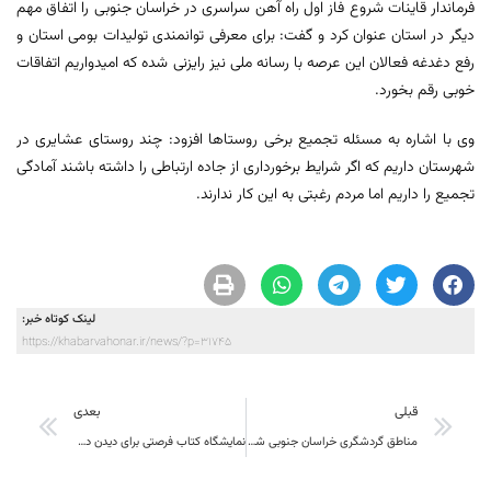
فرماندار قاینات شروع فاز اول راه آهن سراسری در خراسان جنوبی را اتفاق مهم
دیگر در استان عنوان کرد و گفت: برای معرفی توانمندی تولیدات بومی استان و
رفع دغدغه فعالان این عرصه با رسانه ملی نیز رایزنی شده که امیدواریم اتفاقات
خوبی رقم بخورد.
وی با اشاره به مسئله تجمیع برخی روستاها افزود: چند روستای عشایری در
شهرستان داریم که اگر شرایط برخورداری از جاده ارتباطی را داشته باشند آمادگی
تجمیع را داریم اما مردم رغبتی به این کار ندارند.
لینک کوتاه خبر:
https://khabarvahonar.ir/news/?p=31745
قبلی
بعدی
مناطق گردشگری خراسان جنوبی شناسنامه‌دار می‌شود
نمایشگاه کتاب فرصتی برای دیدن دسترنج کسانی است که دغدغه انسانیت و فرهنگ هنر جامعه را دارند