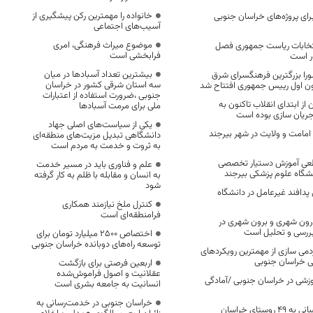
خانواده را مهمترین رکن پیشگیری از
رای پروژه‌های خراسان جنوبی
آسیب‌های اجتماعی
موضوع میراث فرهنگی، امری
تخابات ریاست جمهوری فصل
فرابخشی است
ر است
بیشترین تعداد آسبادها در میان
ورا بزرگترین فرهنگسرای شرق
سه استان شرقی کشور در خراسان
ون اول رییس جمهوری افتتاح شد
جنوبی ،ضرورت استفاده از اعتبارات
ز ابتدای انقلاب تاکنون به
ملی برای مرمت آسبادها
جریان سازی بوده است
یکی از سیاست‌های اصلی جهاد
ه امامت و ولایت در شهر بیرجند
دانشگاهی تبدیل مزیت‌های منطقه‌ای
به ثروت و خدمت به مردم است
طعی آموزش دستیار تخصصی
علم و فناوری باید در مسیر خدمت
نشگاه علوم پزشکی بیرجند
به انسان و مقابله با ظلم به کار گرفته
شود
افند غیرعامل در دانشگاه
کنترل ملخ نیازمند همکاری
فرامنطقه‌ای است
رون شهری و برون شهری در
بررسی و تحلیل است
اختصاص 2500 میلیارد تومان برای
توسعه راه‌های دوبانده خراسان جنوبی
می سازی از مهمترین رویکردهای
ی خراسان جنوبی
اربعین فرصتی برای بازگشت
عقلانیت و اصول فراموش‌شده
روژه آموزشی در خراسان‌ جنوبی /آمادگی
انسانیت به جامعه بشری است
خراسان جنوبی در خدمت‌رسانی به
عملیات اجرایی آبرسانی به ۴۹ روستای خراسان