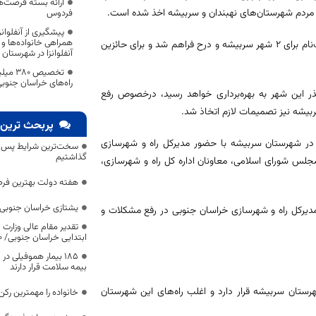
ارائه بسته فرصت‌ه
فردوس
پیشگیری از آنفلوانز
داعی همچنین گفت: در مرحله چهارم ثبت‌نام طرح اقدام ملی مسکن شرایط ثبت‌نام برای ۲ شهر سربیشه و درح فراهم شد و برای حائزین
آنفلوانزا در شهرستا
تخصیص 
راه‌های خراسان جنوب
ذر این شهر به بهره‌برداری خواهد رسید، درخصوص رفع
ربیشه نیز تصمیمات لازم اتخاذ شد.
پربحث ترین 
 در شهرستان سربیشه با حضور مدیرکل راه و شهرسازی
سخت‌ترین شرایط پس از 
گذاشتیم
جلس شورای اسلامی، معاونان اداره کل راه و شهرسازی،
هفته دولت بهترین فرص
یشتازی خراسان جنوبی د
 مدیرکل راه و شهرسازی خراسان جنوبی در رفع مشکلات و
تقدیر مقام عالی وزارت
ابتدایی خراسان جنوبی/ ۴۶۰۰ دانش‌آموز زیر چتر «طرح حامی»
۱۸۵ بیمار هموفیلی
بیمه سلامت قرار دارند
رستان سربیشه قرار دارد و اغلب راه‌های این شهرستان
خانواده را مهمترین رک