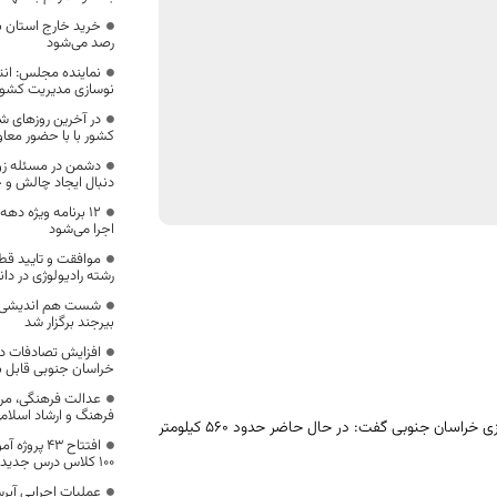
خرید خارج استان ب
رصد می‌شود
نماینده مجلس: ان
نوسازی مدیریت کشو
در آخرین روزهای ش
کشور با با حضور معا
دشمن در مسئله زن ا
دنبال ایجاد چالش و 
۱۲ برنامه ویژه ده
اجرا می‌شود
موافقت و تایید ق
رشته رادیولوژی در دا
شست هم اندیشی پد
بیرجند برگزار شد
افزایش تصادفات د
خراسان جنوبی قابل 
عدالت فرهنگی، مرد
فرهنگ و ارشاد اسلام
مدیرکل راه و شهرسازی خراسان جنوبی گفت: در حال حاضر حدود ۵۶۰ کیلومتر
افتتاح ۴۳ پ
۱۰۰ کلاس درس جدید