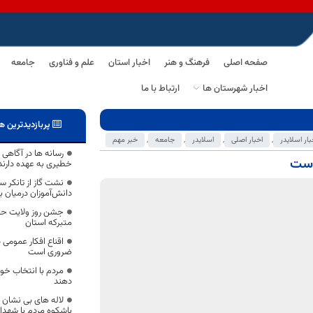
صفحه اصلی
فرهنگ و هنر
اخبار استان
علم و فناوری
جامعه
اخبار شهرستان ها
ارتباط با ما
پربازدیدترین ه
بار اسلایدر
,
اخبار اصلی
,
اسلایدر
,
جامعه
,
خبر مهم
رسانه ها در آگاهی
خطیری به عهده دارند
نشت گاز از تانکر 
دانش‌آموزان درمیان ب
جشن روز ولایت حضر
متبرکه استان
اقناع افکار عمومی د
ضروری است
مردم با انتخاب خو
دهند
لاله های بی نشان 
باشکوه مردم با شهدا