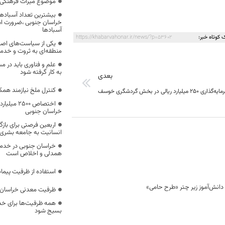
موضوع میراث فرهنگی،
بیشترین تعداد آسبادها
خراسان جنوبی ،ضرورت است
آسبادها
 کوتاه خبر:
https://khabarvahonar.ir/news/?p=53602
یکی از سیاست‌های اصل
منطقه‌ای به ثروت و خد
علم و فناوری باید در م
به کار گرفته شود
بعدی
کنترل ملخ نیازمند همک
ذاری ۲۵۰ میلیارد ریالی در بخش گردشگری خوسف
اختصاص 500
خراسان جنوبی
اربعین فرصتی برای با
انسانیت به جامعه بشری
خراسان جنوبی در خدمت‌
همدلی و اخلاص است
استفاده از ظرفیت پیمان
ظرفیت معدنی خراسان 
همه ظرفیت‌ها برای خدم
بسیج شود