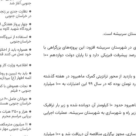
جنوبی آغاز شد
نظارت جدی بر زنجیر
در خراسان جنوبی
فرودگاه شهید کاوه ب
استفاده از نیروگا
خراسان‌جنوبی
ر شهرستان سربیشه افزود: این پروژه‌های بزرگراهی با
همواره باید از اخل
خود عمل می کنند قدر
مبلغ قرارداد یک هزار و ۶۵۰ میلیارد تومان در دست اجرا است که بیش از ۳۰ درصد پیشرفت فیزیکی دارد و تا پایان دولت دوازدهم ۱۰۰
اطلاعیه وزارت کار و
باید به تبیین و رو
 بازدید از محور ترانزیتی گمرک ماهیرود در هفته گذشته
ائمه اطهار (ع) بپردازیم
اظهار داشت: سال گذشته مجموع اعتبارات راه‌های شهرستان سربیشه ۲۵ میلیارد تومان بوده که در سال ۹۹ این اعتبارات به ۱۰۰ میلیارد
نجات هموطن با کم
جنوبی + فیلم
جوان
خراسان جنوبی هستن
مدیرکل راه و شهرسازی خراسان جنوبی گفت: از ۱۲۵ کیلومتر محور ترانزیتی مرز ماهیرود حدود ۱۰ کیلومتر آن دوبانده شده و زیر بار ترافیک
هزار و ۵۰
 کیلومتر با سفر هفته گذشته وزیر راه و شهرسازی به شهرستان سربیشه، عملیات اجرایی
برپایی مراسم محرم
۱۱ میلیون مترمکعب
خراسان جنوبی مهار 
وی افزود: برای ۳۵ کیلومتر باقیمانده از این محور با توجه به بازدید وزیر راه و شهرسازی، مجوز برگزاری مناقصه آن دریافت شد و ۱۰۰ میلیارد