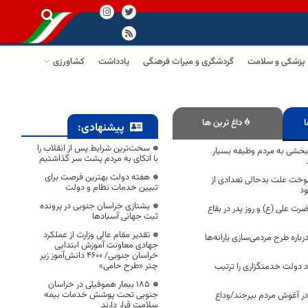
پزشکی و سلامت
گردشگری و میراث فرهنگی
یادداشت
کشاورزی
ا
داغ ترین ها
پیشنهادی:
سخت‌ترین شرایط پس از انقلاب را
 بخشی به مردم وظیفه بسیار
با اتکای به مردم پشت سر گذاشتیم
هفته دولت بهترین فرصت برای
سوخت علت بدحالی تعدادی از
تبیین خدمات نظام و دولت
ود
یشتازی خراسان جنوبی در پرونده
ت علی (ع) و روز پدر در بقاع
ثبت جهانی آسبادها
تقدیر مقام عالی وزارت از عملکرد
رباره طرح مردمی‌سازی یارانه‌ها
جهادی معاونت آموزش ابتدایی
خراسان جنوبی/ ۴۶۰۰ دانش‌آموز زیر
چتر «طرح حامی»
د دولت خدمتگزاری را ترتیب
۱۸۵ بیمار هموفیلی در خراسان
جنوبی تحت پوشش خدمات بیمه
در آغوش مردم بیرجند/وداع
سلامت قرار دارند