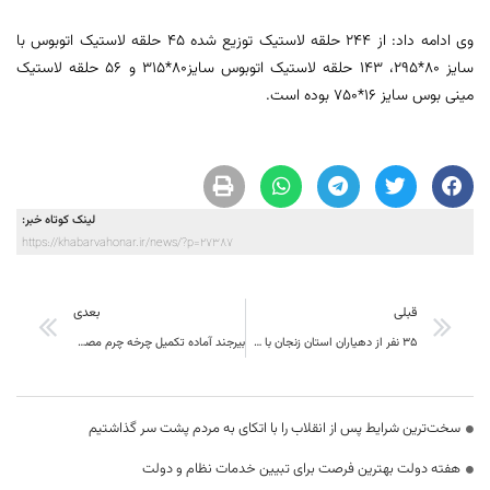
وی ادامه داد: از ۲۴۴ حلقه لاستیک توزیع شده ۴۵ حلقه لاستیک اتوبوس با
سایز ۸۰*۲۹۵، ۱۴۳ حلقه لاستیک اتوبوس سایز
۸۰*۳۱۵
و ۵۶ حلقه لاستیک
مینی بوس سایز
۱۶*۷۵۰
بوده است.
لینک کوتاه خبر:
https://khabarvahonar.ir/news/?p=27387
قبلی
بعدی
۳۵ نفر از دهیاران استان زنجان با هدف آشنایی طرح های گردشگری و اقامتگاه های بومگردی به سرایان سفر کردند
بیرجند آماده تکمیل چرخه چرم مصنوعی شرق کشور
سخت‌ترین شرایط پس از انقلاب را با اتکای به مردم پشت سر گذاشتیم
هفته دولت بهترین فرصت برای تبیین خدمات نظام و دولت