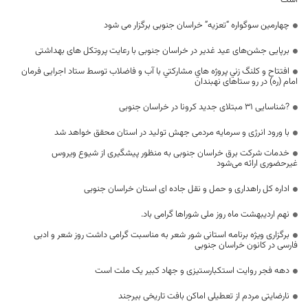
است
چهارمین سوگواره “تعزیه” خراسان جنوبی برگزار می شود
برپایی جشن‌های عید غدیر در خراسان جنوبی با رعایت پروتکل های بهداشتی
افتتاح و كلنگ زني پروژه هاي مشاركتي با آب و فاضلاب توسط ستاد اجرایی فرمان
امام (ره) در رو ستاهای نهبندان
?شناسایی ۳۱ مبتلای جدید کرونا در خراسان جنوبی
با ورود انرژی و سرمایه مردمی جهش تولید در استان محقق خواهد شد
خدمات شرکت برق خراسان جنوبی به منظور پیشگیری از شیوع ویروس
غیرحضوری ارائه می‌شود
اداره کل راهداری و حمل و نقل جاده ای استان خراسان جنوبی
نهم اردیبهشت ماه روز ملی شوراها گرامی باد.
برگزاری ویژه برنامه استانی شور شعر به مناسبت گرامی داشت روز شعر و ادبی
فارسی در کانون خراسان جنوبی
دهه فجر روایت استکبارستیزی و جهاد کبیر یک ملت است
نارضایتی مردم از تعطیلی اماکن بافت تاریخی بیرجند