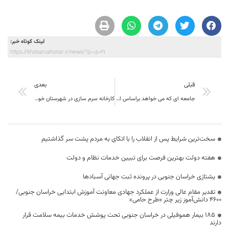
لینک کوتاه خبر:
https://khabarvahonar.ir/news/?p=15099
قبلی
بعدی
جامعه ای که می خواهد براساس اصول دینی اداره شود باید جایگاه آموزش و پرورش به عنوان یک عنصر فرهنگی مشخص باشد
کارخانه سرم سازی در شهرستان خوسف راه اندازی می شود
سخت‌ترین شرایط پس از انقلاب را با اتکای به مردم پشت سر گذاشتیم
هفته دولت بهترین فرصت برای تبیین خدمات نظام و دولت
یشتازی خراسان جنوبی در پرونده ثبت جهانی آسبادها
تقدیر مقام عالی وزارت از عملکرد جهادی معاونت آموزش ابتدایی خراسان جنوبی/
۴۶۰۰ دانش‌آموز زیر چتر «طرح حامی»
۱۸۵ بیمار هموفیلی در خراسان جنوبی تحت پوشش خدمات بیمه سلامت قرار
دارند