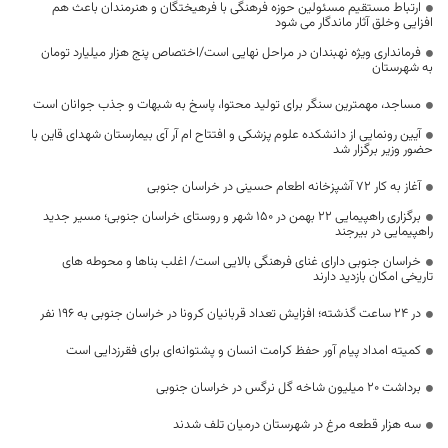
ارتباط مستقیم مسئولین حوزه فرهنگی با فرهیختگان و هنرمندان باعث هم
افزایی وخلق آثار ماندگار می شود
فرمانداری ویژه نهبندان در مراحل نهایی است/اختصاص پنج هزار میلیارد تومان
به شهرستان
مساجد، مهمترین سنگر برای تولید محتوا، پاسخ به شبهات و جذب جوانان است
آیین رونمایی از دانشکده علوم پزشکی و افتتاح ام آر آی بیمارستان شهدای قاین با
حضور وزیر برگزار شد
آغاز به کار ۷۲ آشپزخانه اطعام حسینی در خراسان جنوبی
برگزاری راهپیمایی ۲۲ بهمن در ۱۵۰ شهر و روستای خراسان جنوبی؛ مسیر جدید
راهپیمایی در بیرجند
خراسان جنوبی دارای غنای فرهنگی بالایی است/ اغلب بناها و محوطه های
تاریخی امکان بازدید دارند
در 24 ساعت گذشته؛ افزایش تعداد قربانیان کرونا در خراسان جنوبی به 196 نفر
کمیته امداد پیام آور حفظ کرامت انسان و پشتوانه‌ای برای فقرزدایی است
برداشت ۲۰ میلیون شاخه گل نرگس در خراسان جنوبی
سه هزار قطعه مرغ در شهرستان درمیان تلف شدند