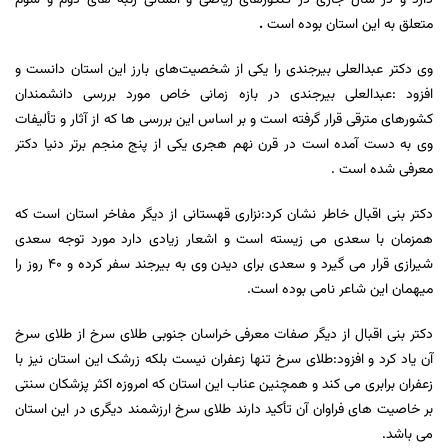
دارد و در سال جاری در کنکورهای ریاضی و انسانی رتبه های دوم و سوم
متعلق به این استان بوده است
.
وی دکتر عبدالعلی بیرجندی را یکی از شخصیت‌های بارز این استان دانست و
افزود :عبدالعلی بیرجندی در بازه زمانی خاص مورد بررسی دانشمندان
کشورهای مترقی قرار گرفته است و بر اساس این بررسی ها که از آثار و تألیفات
وی به دست آمده است در قرن نهم هجری یکی از پنج منجم برتر دنیا دکتر
معرفی شده است .
دکتر بنی اقبال خاطر نشان کرد:نزاری قهستانی از دیگر مفاخر استان است که
همزمان با سعدی می زیسته است و اشعار زیادی دارد مورد توجه سعدی
شیرازی قرار می گیرد و سعدی برای دیدن وی به بیرجند سفر کرده و ٤٠ روز را
میهمان این شاعر نامی بوده است.
دکتر بنی اقبال از دیگر صفات معرفی خراسان جنوبی طلای سرخ از طلای سرخ
آن یاد کرد و افزود:طلای سرخ تنها زعفران نیست بلکه زرشک این استان نیز با
زعفران برابری می کند و همچنین عناب این استان که امروزه اکثر پزشکان سنتی
بر خاصیت های فراوان آن تأکید دارند طلای سرخ ارزشمند دیگری در این استان
می باشد.