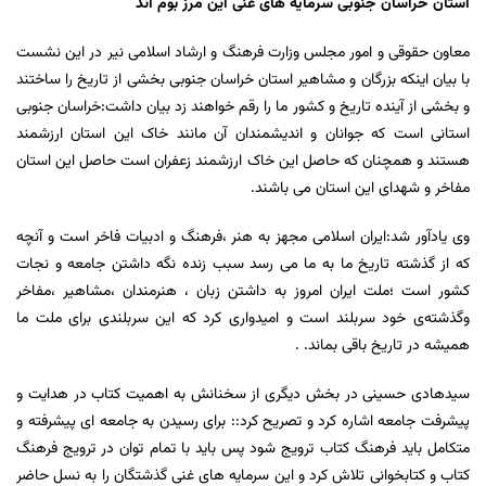
استان خراسان جنوبی سرمایه های غنی این مرز بوم اند
معاون حقوقی و امور مجلس وزارت فرهنگ و ارشاد اسلامی نیر در این نشست
با بیان اینکه بزرگان و مشاهیر استان خراسان جنوبی بخشی از تاریخ را ساختند
و بخشی از آینده تاریخ و کشور ما را رقم خواهند زد بیان داشت:خراسان جنوبی
استانی است که جوانان و اندیشمندان آن مانند خاک این استان ارزشمند
هستند و همچنان که حاصل این خاک ارزشمند زعفران است حاصل این استان
مفاخر و شهدای این استان می باشند.
وی یادآور شد:ایران اسلامی مجهز به هنر ،فرهنگ و ادبیات فاخر است و آنچه
که از گذشته تاریخ ما به ما می رسد سبب زنده نگه داشتن جامعه و نجات
کشور است ؛ملت ایران امروز به داشتن زبان ، هنرمندان ،مشاهیر ،مفاخر
وگذشته‌ی خود سربلند است و امیدواری کرد که این سربلندی برای ملت ما
همیشه در تاریخ باقی بماند. .
سیدهادی حسینی در بخش دیگری از سخنانش به اهمیت کتاب در هدایت و
پیشرفت جامعه اشاره کرد و تصریح کرد:: برای رسیدن به جامعه ای پیشرفته و
متکامل باید فرهنگ کتاب ترویج شود پس باید با تمام توان در ترویج فرهنگ
کتاب و کتابخوانی تلاش کرد و این سرمایه های غنی گذشتگان را به نسل حاضر