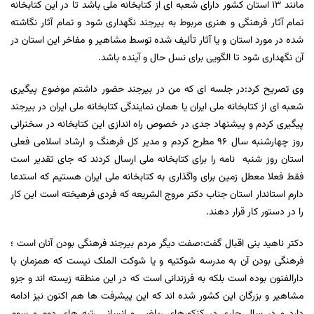
مانند ۱۳ استان کشور دارای شعبه ای از کتابخانه ملی باشد تا در این کتابخانه
تمام آثار فرهنگی و هنری مربوط به بیرجند نگهداری شود و تمام آثار نگاشته
شده در مورد استان و یا آثار تألیف شده توسط مشاهیر و مفاخر این استان در
آن نگهداری شود تا الگویی برای نسل حال و آینده باشد.
وی تصریح کرد:در جلسه ای که من در بیرجند حضور داشتم موضوع پیگیری
شعبه ای از کتابخانه ملی ایران یا همان نمایندگی کتابخانه ملی ایران در بیرجند
پیگیری کردم و پیشنهاد جدی در خصوص راه اندازی این کتابخانه در سخنرانی
روز چهارشنبه سال ٩٦ مطرح کردم و مدیر کل فرهنگ و ارشاد اسلامی فعلی
استان روز شنبه نامه را برای کتابخانه ملی ارسال کردند که جای تقدیر است
فقط فعلا معطل زمین برای واگذاری به کتابخانه ملی ایران هستیم که استدعا
دارم استاندار استان جناب دکتر مروج الشریعه که فردی فرهیخته است این کار
را در دستور کار قرار دهند.
دکتر ناهید بنی اقبال گفت:صفت دیگر مردم بیرجند فرهنگی بودن آنان است ؛
فرهنگی بودن آن به مدرسه شوکتیه و یا شوکت الملک نیست که همزمان با
دارالفنون بوده است بلکه به فرزندانی است که در این منطقه زیسته اند و جزو
مشاهیر و بزرگان این کشور شده اند که این پیشرفت ها هم اکنون نیز ادامه