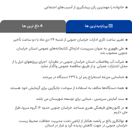
خانواده را مهمترین رکن پیشگیری از آسیب‌های اجتماعی
پربازدیدترین ها
داغ ترین ها
تغییر ساعت کاری ادارات خراسان جنوبی از شنبه ۲۴ دی ماه با دو ساعت تأخیر
علی ظهوری به عنوان سرپرست اداره‌کل کتابخانه‌های عمومی استان خراسان
جنوبی منصوب شد
شرکت آب وفاضلاب استان خراسان جنوبی در نظردارد اجرای پروژه­های ذیل را از
محل اعتبارات عمرانی و از طریق مناقصه عمومی واگذار نماید
شناسایی مزرعه استخراج رمز ارز با ۲۳۹ دستگاه در بیرجند
همه دستگاه‌ها مکلف به استفاده از سوخت جایگزین برای گرمایش خود هستند
سند آمایش سرزمینی ، مبنایی برای توسعه شهرستان می باشد
در کانون‌های فرهنگی هنری مساجد خراسان جنوبی حدود ۱۶ گروه سرود طراز
ملی داریم
نهالکاری بالغ بر پانصد هکتار از اراضی تحت مدیریت حفاظت محیط زیست
خراسان جنوبی در جهت کاهش پدیده گرد و غبار در استان