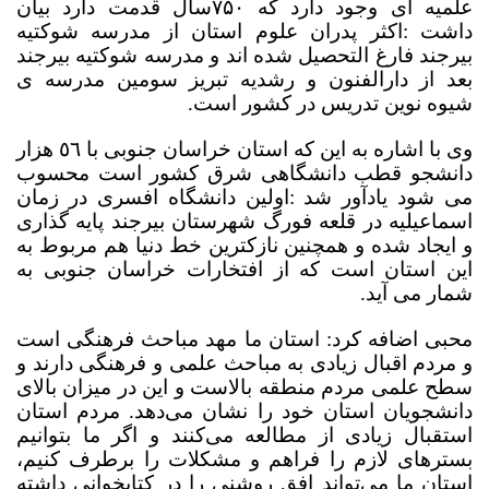
علمیه ای وجود دارد که
۷۵۰
سال قدمت دارد بیان
داشت :اکثر پدران علوم استان از مدرسه شوکتیه
بیرجند فارغ التحصیل شده اند و مدرسه شوکتیه بیرجند
بعد از دارالفنون و رشدیه تبریز سومین مدرسه ی
شیوه نوین تدریس در کشور است.
وی با اشاره به این که استان خراسان جنوبی با ٥٦ هزار
دانشجو قطب دانشگاهی شرق کشور است محسوب
می شود یادآور شد :اولین دانشگاه افسری در زمان
اسماعیلیه در قلعه فورگ شهرستان بیرجند پایه گذاری
و ایجاد شده و همچنین نازکترین خط دنیا هم مربوط به
این استان است که از افتخارات خراسان جنوبی به
شمار می آید.
محبی اضافه کرد: استان ما مهد مباحث فرهنگی است
و مردم اقبال زیادی به مباحث علمی و فرهنگی دارند و
سطح علمی مردم منطقه بالاست و این در میزان بالای
دانشجویان استان خود را نشان می‌دهد. مردم استان
استقبال زیادی از مطالعه می‌کنند و اگر ما بتوانیم
بسترهای لازم را فراهم و مشکلات را برطرف کنیم،
استان ما می‌تواند افق روشنی را در کتابخوانی داشته