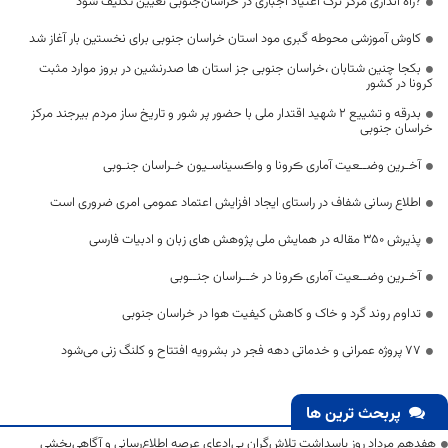
?راه اندازی مرکز ترک اعتیاد اجباری در خراسان‌جنوبی تعیین تکلیف شود
کاوش آموزشی محوطه گبری مود استان خراسان جنوبی برای نخستین بار آغاز شد
بکجا چنین شتابان ،خراسان جنوبی جز استان ها صدرنشین در بروز موارد مثبت
کرونا در کشور
بدرقه و تشییع ۲ شهید اقتدار ملی با حضور پر شور و تاریخ ساز مردم بیرجند مرکز
خراسان جنوبی
آخـرین وضــعیت آماری ڪرونا و واڪسیناسـیون خـراسان جنـوبی
اطلاع رسانی ‌شفاف در راستای ایجاد افزایش اعتماد عمومی امری ضروری است
پذیرش 350 مقاله در همایش ملی پژوهش های زبان و ادبیات فارسی
آخـرین وضــعیت آماری ڪرونا در خــراسان جنــوبی
تداوم روند گرد و خاک و کاهش کیفیت هوا در خراسان جنوبی
۷۷ پروژه عمرانی و خدماتی دهه فجر در بشرویه افتتاح و کلنگ زنی می‌شود
پربحث ترین ها
هفدهم مرداد روز پاسداشت تلاش‌گران بی‌ادعای عرصه اطلاع‌رسانی و آگاهی‌بخشی