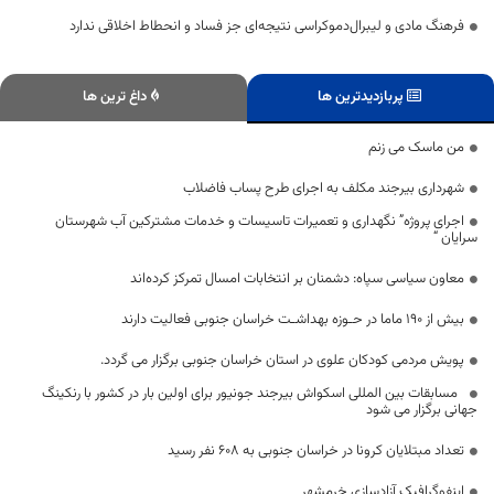
فرهنگ مادی و لیبرال‌دموکراسی نتیجه‌ای جز فساد و انحطاط اخلاقی ندارد
پربازدیدترین ها
داغ ترین ها
من ماسک می زنم
شهرداری بیرجند مکلف به اجرای طرح پساب فاضلاب
اجرای پروژه” نگهداری و تعمیرات تاسیسات و خدمات مشترکین آب شهرستان
سرایان “
معاون سیاسی سپاه: دشمنان بر انتخابات امسال تمرکز کرده‌اند
بیش از ۱۹۰ ماما در حـوزه بهداشـت خراسان جنوبی فعالیت دارند
پویش مردمی کودکان علوی در استان خراسان جنوبی برگزار می گردد.
‍ ‍ مسابقات بین المللی اسکواش بیرجند جونیور برای اولین بار در کشور با رنکینگ
جهانی برگزار می شود
تعداد مبتلایان کرونا در خراسان جنوبی به 608 نفر رسید
اینفوگرافیک آزادسازی خرمشهر