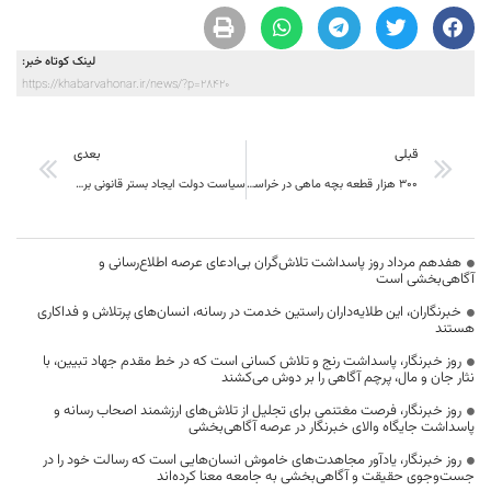
لینک کوتاه خبر:
https://khabarvahonar.ir/news/?p=28420
قبلی
بعدی
۳۰۰ هزار قطعه بچه ماهی در خراسان جنوبی توزیع ‌می‌شود
سیاست دولت ایجاد بستر قانونی برای مشارکت حداکثری مردم در انتخابات است
هفدهم مرداد روز پاسداشت تلاش‌گران بی‌ادعای عرصه اطلاع‌رسانی و
آگاهی‌بخشی است
خبرنگاران، این طلایه‌داران راستین خدمت در رسانه، انسان‌های پرتلاش و فداکاری
هستند
روز خبرنگار، پاسداشت رنج و تلاش کسانی است که در خط مقدم جهاد تبیین، با
نثار جان و مال، پرچم آگاهی را بر دوش می‌کشند
روز خبرنگار، فرصت مغتنمی برای تجلیل از تلاش‌های ارزشمند اصحاب رسانه و
پاسداشت جایگاه والای خبرنگار در عرصه آگاهی‌بخشی
روز خبرنگار، یادآور مجاهدت‌های خاموش انسان‌هایی است که رسالت خود را در
جست‌وجوی حقیقت و آگاهی‌بخشی به جامعه معنا کرده‌اند