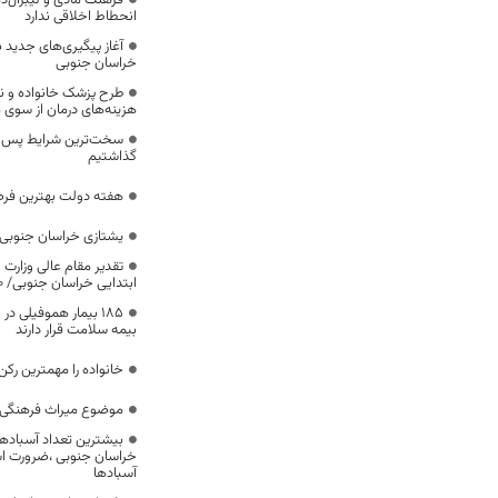
فرهنگ مادی و لیبرال‌د
انحطاط اخلاقی ندارد
آغاز پیگیری‌های جدید ب
خراسان جنوبی
طرح پزشک خانواده و 
هزینه‌های درمان از سوی
سخت‌ترین شرایط پس از 
گذاشتیم
هفته دولت بهترین فرص
یشتازی خراسان جنوبی د
تقدیر مقام عالی وزارت
ابتدایی خراسان جنوبی/ ۴۶۰۰ دانش‌آموز زیر چتر «طرح حامی»
۱۸۵ بیمار هموفیلی
بیمه سلامت قرار دارند
خانواده را مهمترین رک
موضوع میراث فرهنگی،
بیشترین تعداد آسبادها
خراسان جنوبی ،ضرورت است
آسبادها