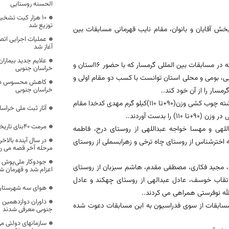
الحسنه روستایی
۱۰ هزار کیت تشخ
توزیع شد
ش آقایان و بانوان، مقام نایب قهرمانی مسابقات بین
عملیات اجرایی اتص
آغاز شد
علایم جدید بیماران
به گزارش روابط عمومی اداره کل ورزش و جوانان، در ادامه رقابت های انجام گرفته در مسابقات بین المللی گرمسار که با حضور 16استان و
خراسان جنوبی
م هیات روستایی، بومی و محلی استان توانست با کسب دو مقام اولی و
کاهش محسوس دمای
خراسان جنوبی
سار را از آن خود کند.
.
در رشته طناب کشی بخش بانوان، عنوان قهرمانی به خراسان جنوبی رسید و در رشته چوب کشی وزن(90+تا 110)کیلو گرم مهدی کدخدا مقام
آثار ثبت ملی خراسان جنوبی
بدست آوردند.
.
مرمت ۴۰بنای تاریخی در خراسان جنوبی
اللهی و مهسا خواجه عبداللهی از روستای درح، فاطمه
در سال آینده بالا
اخترشناس از روستای چاه ترخی و زهرابسملی از روستای
مرحله آخر قصه می ر
جودوکار ملی‌پوش 
ین، مجید فکاری، مصطفی مقدم، هاشم سبزبان از روستای
اعزام شد و قهرمان ش
 تقاب خوسف، عادل عبدالهی از روستای چهکند و عادل
هوای سه شهرستان 
الله نوفرستی همراهی می کردند.
.
داوران دوازدهمین ج
مسابقات از سوی فدراسیون به این مسابقات دعوت شده
جنوبی معرفی شدند
سازمانهای دولتی می 