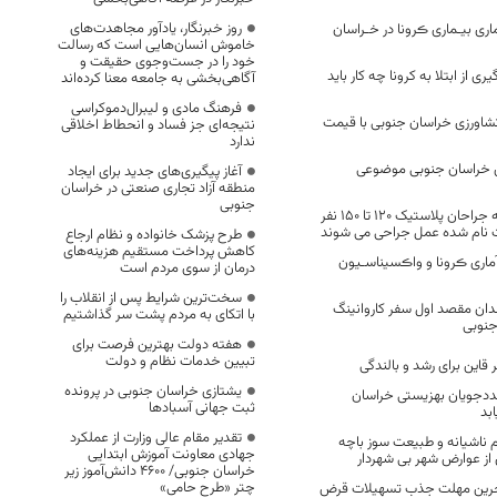
روز خبرنگار، یادآور مجاهدت‌های
ری بیـماری ڪرونا در خـراسان
خاموش انسان‌هایی است که رسالت
خود را در جست‌وجوی حقیقت و
ی از ابتلا به کرونا چه کار باید
آگاهی‌بخشی به جامعه معنا کرده‌اند
فرهنگ مادی و لیبرال‌دموکراسی
ورزی خراسان جنوبی با قیمت
نتیجه‌ای جز فساد و انحطاط اخلاقی
ندارد
 خراسان جنوبی موضوعی
آغاز پیگیری‌های جدید برای ایجاد
منطقه آزاد تجاری صنعتی در خراسان
جنوبی
در سفر خیرخواهانه جراحان پلاستیک 120 تا 150 نفر
ت نام شده عمل جراحی می شوند
طرح پزشک خانواده و نظام ارجاع
کاهش پرداخت مستقیم هزینه‌های
ماری ڪرونا و واڪسیناسـیون
درمان از سوی مردم است
سخت‌ترین شرایط پس از انقلاب را
ندان مقصد اول سفر کاروانینگ
با اتکای به مردم پشت سر گذاشتیم
جنوبی
هفته دولت بهترین فرصت برای
تبیین خدمات نظام و دولت
 قاین برای رشد و بالندگی
یشتازی خراسان جنوبی در پرونده
مددجویان بهزیستی خراسان
ثبت جهانی آسبادها
بد
تقدیر مقام عالی وزارت از عملکرد
 ناشیانه و طبیعت سوز باچه
جهادی معاونت آموزش ابتدایی
ز عوارض شهر بی شهردار
خراسان جنوبی/ ۴۶۰۰ دانش‌آموز زیر
چتر «طرح حامی»
آخرین مهلت جذب تسهیلات قرض