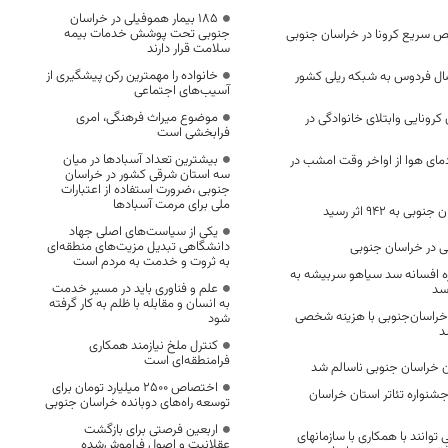
۱۸۵ بیمار هموفیلی در خراسان
جنوبی تحت پوشش خدمات بیمه
یص سریع کرونا در خراسان جنوبی
سلامت قرار دارند
خانواده را مهمترین رکن پیشگیری از
ال فردوس به شبکه ریلی کشور
آسیب‌های اجتماعی
موضوع میراث فرهنگی، امری
 کرونایی وابتلای خانوادگی در
فرابخشی است
بیشترین تعداد آسبادها در میان
 هوا از اواخر وقت امشب در
سه استان شرقی کشور در خراسان
جنوبی ،ضرورت استفاده از اعتبارات
ملی برای مرمت آسبادها
 به ۹۴۲ اثر رسید
یکی از سیاست‌های اصلی جهاد
دانشگاهی تبدیل مزیت‌های منطقه‌ای
به ثروت و خدمت به مردم است
خره افسانه سد سیاهو سربیشه به
علم و فناوری باید در مسیر خدمت
سد
به انسان و مقابله با ظلم به کار گرفته
خراسان‌جنوبی با هزینه شخصی
شود
د
کنترل ملخ نیازمند همکاری
فرامنطقه‌ای است
خراسان جنوبی ناسالم شد
اختصاص 2500 میلیارد تومان برای
شنواره تئاتر استان خراسان
توسعه راه‌های دوبانده خراسان جنوبی
اربعین فرصتی برای بازگشت
توانند با همکاری با سازمانهای
عقلانیت و اصول فراموش‌شده