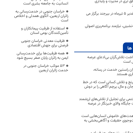
ق تری در مدیرت و پایداری
انسانیت به جامعه بشری است
خراسان جنوبی در خدمت‌رسانی به
مهمانی کیلومتری غدیر 5 تیرماه در بیرجند برگزار می
زائران اربعین، الگوی همدلی و اخلاص
است
شینی، نیازمند برنامه‌ریزی اصولی
استفاده از ظرفیت پیمانکاران و
تأمین‌کنندگان بومی استان
ظرفیت معدنی خراسان جنوبی
فرصتی برای جهش اقتصادی
ها
همه ظرفیت‌ها برای خدمت‌رسانی
اشت تلاش‌گران بی‌ادعای عرصه
ایمن به زائران پایان صفر بسیج شود
ی است
53 موکب خراسان جنوبی در
اران راستین خدمت در رسانه،
خدمت زائران اربعین
اری هستند
 رنج و تلاش کسانی است که در خط
 جان و مال، پرچم آگاهی را بر دوش
نمی برای تجلیل از تلاش‌های ارزشمند
ایگاه والای خبرنگار در عرصه
مجاهدت‌های خاموش انسان‌هایی است
ت‌وجوی حقیقت و آگاهی‌بخشی به