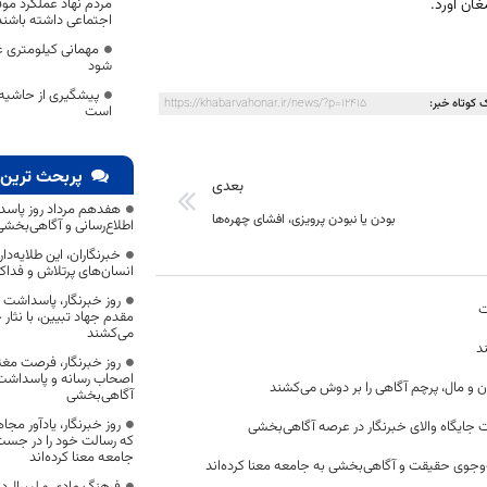
مردم نهاد عملکرد موف
اجتماعی داشته باشند
شود
پیشگیری از حاشیه‌ن
 کوتاه خبر:
https://khabarvahonar.ir/news/?p=12415
است
پربحث ترین 
بعدی
هفدهم مرداد روز پاسد
بودن یا نبودن پرویزی، افشای چهره‌ها
اطلاع‌رسانی و آگاهی‌بخش
خبرنگاران، این طلایه‌د
انسان‌های پرتلاش و فداک
روز خبرنگار، پاسداشت
ت
مقدم جهاد تبیین، با نثار
می‌کشند
د
روز خبرنگار، فرصت مغت
اصحاب رسانه و پاسداشت ج
ن و مال، پرچم آگاهی را بر دوش می‌کشند
آگاهی‌بخشی
روز خبرنگار، یادآور 
 جایگاه والای خبرنگار در عرصه آگاهی‌بخشی
که رسالت خود را در جس
جامعه معنا کرده‌اند
وجوی حقیقت و آگاهی‌بخشی به جامعه معنا کرده‌اند