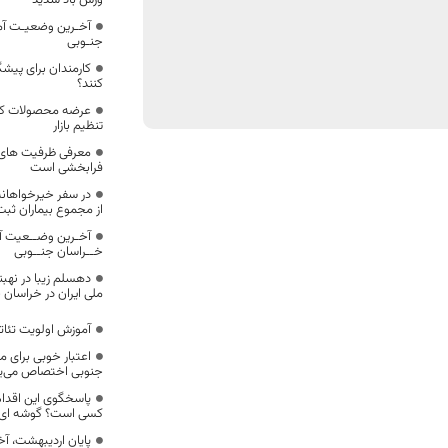
وزش باد شدید
آخـرین وضعیـت آما
جنـوبی
کارمندان برای پیشگیر
کنند؟
عرضه محصولات کشا
تنظیم بازار
معرفی ظرفیت های
فرابخشی است
از مجموع بیماران ثب
آخـرین وضــعیت آ
خــراسان جنــوبی
دهسلم زیبا در نهب
ملی ایران در خراسان 
آموزش اولویت تئاتر
اعتبار خوبی برای 
جنوبی اختصاص می‌یا
پاسخگوی این اقدام
کسی است؟ گوشه ای ا
پایان اردیبهشت، 