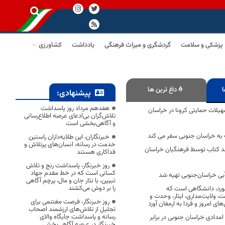
پزشکی و سلامت
گردشگری و میراث فرهنگی
یادداشت
کشاورزی
ا
داغ ترین ها
پیشنهادی:
هفدهم مرداد روز پاسداشت
 تسهیلات حمایتی کرونا در خراسان
تلاش‌گران بی‌ادعای عرصه اطلاع‌رسانی
و آگاهی‌بخشی است
 به خراسان جنوبی سفر می کند
خبرنگاران، این طلایه‌داران راستین
خدمت در رسانه، انسان‌های پرتلاش و
ل چاپ ۷۲ جلد کتاب توسط فرهنگیان خراسان
فداکاری هستند
روز خبرنگار، پاسداشت رنج و تلاش
کسانی است که در خط مقدم جهاد
آبی خراسان‌جنوبی تهیه شد
تبیین، با نثار جان و مال، پرچم آگاهی
را بر دوش می‌کشند
رد، دانشگاهی است که
 ولایت‌مداری، ایثار، وحدت و
روز خبرنگار، فرصت مغتنمی برای
های امروز و فردا به ارمغان آورد
تجلیل از تلاش‌های ارزشمند اصحاب
رسانه و پاسداشت جایگاه والای
امدادی خراسان جنوبی در برابر
خبرنگار در عرصه آگاهی‌بخشی