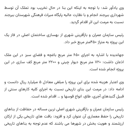
وی یادآور شد: با توجه به اینکه این بنا در حال تخریب بود تملک آن توسط
شهرداری بیرجند انجام و با نظارت عالیه پایگاه میراث فرهنگی شهرستان بیرجند
نسبت به مرمت این اثر اقدام گردید.
رئیس سازمان عمران و بازآفرینی شهری از بهسازی ساختمان اصلی در فاز یک
این پروژه به متراژ 450متر مربع خبر داد.
جهاندیده با اشاره به اجرای 650 متر مربع باغچه و فضای سبز در این ملک
اذعان داشت: 720 متر مربع دیوار چینی و 2200 متر مربع کف سازی در این
پروژه انجام شده است.
وی اعتبار هزینه شده برای این پروژه را مبلغی معادل 5 میلیارد ریال دانست و
ادامه داد: در مرمت این بنای تاریخی نسبت به اجرای کلیه کارهای سنتی از
قبیل گنبدهای آجری، طاق، انواع قوسها و … اقدام شده است.
رئیس سازمان عمران و بازآفرینی شهری اصلی ترین مساله در حفاظت از بناهای
تاریخی را حفظ معماری آن عنوان کرد و افزود: بافت های تاریخی یکی از ارکان
ارزشمند و هویت بخش در شهرها می باشند که عدم توجه به بناهای تاریخی