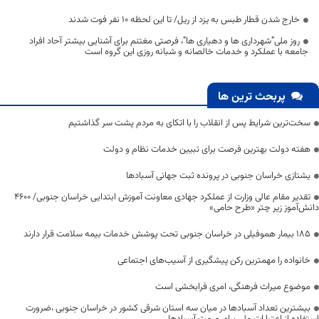
خارج شدن قطار طبس به یزد از ریل/ تا این لحظه 10 نفر فوت شدند
روز ملی”شهرداری ها و دهیاری ها”، فرصتی مغتنم برای آشنایی بیشتر آحاد افراد
جامعه با عملکرد و خدمات خالصانه و شبانه روزی این گروه است
پربحث ترین ها
سخت‌ترین شرایط پس از انقلاب را با اتکای به مردم پشت سر گذاشتیم
هفته دولت بهترین فرصت برای تبیین خدمات نظام و دولت
یشتازی خراسان جنوبی در پرونده ثبت جهانی آسبادها
تقدیر مقام عالی وزارت از عملکرد جهادی معاونت آموزش ابتدایی خراسان جنوبی/ ۴۶۰۰
دانش‌آموز زیر چتر «طرح حامی»
۱۸۵ بیمار هموفیلی در خراسان جنوبی تحت پوشش خدمات بیمه سلامت قرار دارند
خانواده را مهمترین رکن پیشگیری از آسیب‌های اجتماعی
موضوع میراث فرهنگی، امری فرابخشی است
بیشترین تعداد آسبادها در میان سه استان شرقی کشور در خراسان جنوبی ،ضرورت