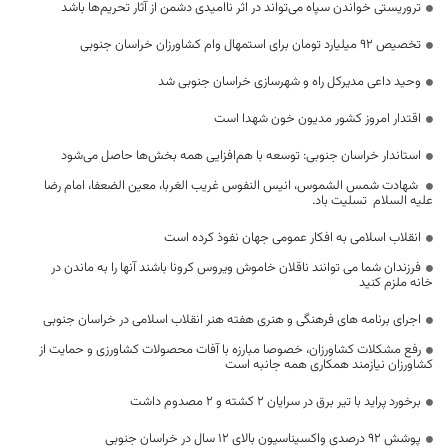
تروریستی خواندن سپاه می‌تواند در اثر ناامیدی دشمن از آثار تحریم‌ها باشد
تخصیص ۹۲ میلیارد تومان برای استمهال وام کشاورزان خراسان جنوبی
وحید داعی مدیرکل راه و شهرسازی خراسان جنوبی شد
اقتدار امروز کشور مدیون خون شهدا است
استاندار خراسان جنوبی: توسعه با هم‌افزایی همه بخش‌ها حاصل می‌شود
شهادت شمس الشموس، انیس النفوس غریب الغربا، معین الضعفا، امام رضا
علیه السلام تسلیت باد.
انقلاب اسلامی به افکار عمومی جهان نفوذ کرده است
فرزندان شما می توانند ناقلان خاموش ویروس کرونا باشند آنها را به ماندن در
خانه ملزم کنید
اجرای برنامه های فرهنگی و هنری هفته هنر انقلاب اسلامی در خراسان جنوبی
رفع مشکلات کشاورزان، خصوصا مبارزه با آفات محصولات کشاورزی و حمایت از
کشاورزان نیازمند همکاری همه جانبه است
برخورد پراید با تیر برق در سرایان ۲ کشته و ۲ مصدوم داشت
پوشش ۹۲ درصدی واکسیناسیون بالای ۱۲ سال در خراسان جنوبی