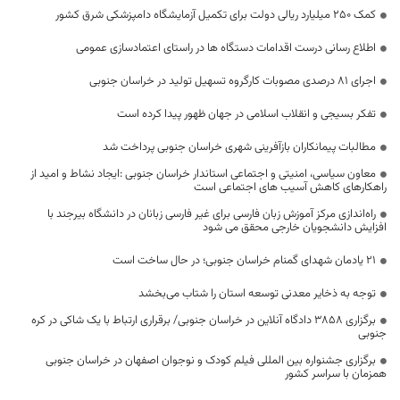
کمک ۲۵۰ میلیارد ریالی دولت برای تکمیل آزمایشگاه دامپزشکی شرق کشور
اطلاع رسانی درست اقدامات دستگاه ها در راستای اعتمادسازی عمومی
اجرای ۸۱ درصدی مصوبات کارگروه تسهیل تولید در خراسان جنوبی
تفکر بسیجی و انقلاب اسلامی در جهان ظهور پیدا کرده است
مطالبات پیمانکاران بازآفرینی شهری خراسان جنوبی پرداخت شد
معاون سیاسی، امنیتی و اجتماعی استاندار خراسان جنوبی :ایجاد نشاط و امید از
راهکارهای کاهش آسیب های اجتماعی است
راه‌اندازی مرکز آموزش زبان فارسی برای غیر فارسی زبانان در دانشگاه بیرجند با
افزایش دانشجویان خارجی محقق می شود
۲۱ یادمان شهدای گمنام خراسان جنوبی؛ در حال ساخت است
توجه به ذخایر معدنی توسعه استان را شتاب می‌بخشد
برگزاری ۳۸۵۸ دادگاه آنلاین در خراسان جنوبی/ برقراری ارتباط با یک شاکی در کره
جنوبی
برگزاری جشنواره بین المللی فیلم کودک و نوجوان اصفهان در خراسان جنوبی
همزمان با سراسر کشور