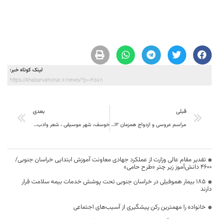
لینک کوتاه خبر:
https://khabarvahonar.ir/news/?p=14578
قبلی
بعدی
مراسم عروسی و ازدواج همزمان 12 زوج جوان در روستای اسفندیار شهرستان طبس خراسان جنوبی
خوسف، شهر موسیقی ، شعر وادب و عرفان، پیشتاز صنایع دستی در جشن نوروز
تقدیر مقام عالی وزارت از عملکرد جهادی معاونت آموزش ابتدایی خراسان جنوبی/
۴۶۰۰ دانش‌آموز زیر چتر «طرح حامی»
۱۸۵ بیمار هموفیلی در خراسان جنوبی تحت پوشش خدمات بیمه سلامت قرار
دارند
خانواده را مهمترین رکن پیشگیری از آسیب‌های اجتماعی