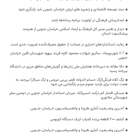
سند توسعه اقتصادی و زنجیره های ارزش خراسان جنوبی باید بازنگری شود
امدادرسانی فرهنگی در اولویت برنامه‌ رسانه‌ها باشد
دیدار و تقدیر مدیر کل فرهنگ و ارشاد اسلامی خراسان جنوبی از هنرمند
پیشکسوت استان
رعایت استانداردهای اجباری در صیانت از حقوق مصرف‌کننده ضرورت جدی است
? ١١ شهریورماه ، سالروز شهادت محمود کاوه فرزند بیهود شهرستان قاین خراسان
جنوبی
۱۵۰ مقاله به دبیرخانه همایش ملی زبان‌ها و گویش‌های مناطق مرزی در دانشگاه
بیرجند رسید
ارگ کلاه فرنگی(ارگ حسام الدوله، قصر بی‌بی عروس و ارگ سرکار) بیرجند به
همت دولت برای بازدید عموم مردم بازگشایی می شود
مسکن اقشار کم درآمد خسروآباد، میزبان استاندار خراسان جنوبی در دومین سفر
شهرستانی ملانوری
آخـرین وضــعیت آماری ڪرونا و واڪسیناسـیون خـراسان جنـوبی
کشف 200 قطعه پرنده کمیاب ازیک دستگاه اتوبوس
آخـرین وضــعیت آماری ڪرونا و واڪسیناسـیون خـراسان جنـوبی