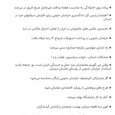
پیاده روی خانوادگی به مناسبت هفته پدافند غیرعامل صبح امروز در بیرجند
?هشدار رئیس کل دادگستری خراسان جنوبی برای افزایش سرقتهای خرد در
استان
نخستین عکس های عاشورایی در ایران از اوایل اختراع عکاسی در دنیا
خراسان جنوبی در پرداخت تسهیلات ازدواج ۱۲ رتبه ارتقاء یافت
راه اندازی چهارمین بازارچه صنایع دستی بیرجند
مشکلات استان ، خواب سیاسیون غفلت زده !
وقتی می گوییم معتمدیان مرد عمل و خستگی ناپذیر است روز جمعه بازدید
استاندار خراسان جنوبی از روستای ماسنان درمیان
گاز مشترکان کم‌مصرف خراسان جنوبی رایگان محاسبه می‌شود
طرح های پژوهشی با رویکرد اقتصادی عملیاتی شود
آغاز به کار نمایشگاه بهاره بیرجند
کویر سه قلعه سرایان بهشت منجمان و آرامش گردشگران