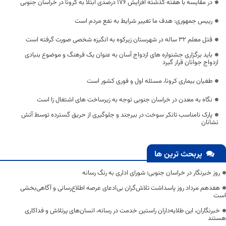
در مقایسه با هفته گذشته افزایش ۱۷۶ درصدی ابتلا به کرونا در خراسان جنوبی
رییس جمهوری: هدف ما تغییر شرایط به نفع مردم است
قتل معلم ۳۲ ساله در شهرستان زیرکوه به انگیزه شخصی صورت گرفته است
باید برگزاری جشنواره های ازدواج آسان به عنوان یک فرهنگ و موضوع بنیادی
ازدواج جوانان قرار گیرد
طغیان بیماری کرونا، مسئله اول و فوری کشور است
نگاه به معدن در خراسان جنوبی توجه به زیرساخت های اشتغال زا است
پارک نامناسب تانکر سوخت در بیرجند و جلوگیری از حریق گسترده توسط آتش
نشانان
پربحث ترین ها
روز خبرنگار در خراسان جنوبی؛ شورای اداری به رنگ رسانه
هفدهم مرداد روز پاسداشت تلاش‌گران بی‌ادعای عرصه اطلاع‌رسانی و آگاهی‌بخشی
است
خبرنگاران، این طلایه‌داران راستین خدمت در رسانه، انسان‌های پرتلاش و فداکاری
هستند