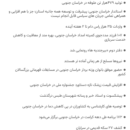
تولید 479هزار تن علوفه در خراسان جنوبی
استاندار خراسان جنوبی: پیشرفت و توسعه همه جانبه استان؛ جز با هم افزایی و
همراهی تمامی جریان های سیاسی قابل انجام نیست
واردات 35 هزار راس دام تا 2 هفته آینده
۱۰۷ فرزند مددجوی کمیته امداد خراسان جنوبی، بهره مند از معافیت و کاهش
خدمت سربازی
دفتر دوم «بیرجندیه ها» رونمایی شد
نیروها مسلح از هر زمانی آماده تر هستند
حضور موفق بانوان وزنه بردار خراسان جنوبی در مسابقات قهرمانی بزرگسالان
کشور
افزایش قیمت زرشک تازه دستاورد جشنواره ملی در خراسان جنوبی
پیشکسوت و استاد خبر و رسانه شهرستان طبس درگذشت
توصیه های کارشناسی به کشاورزان در پی کاهش دما در خراسان جنوبی
۱۷۲ برنامه طی دهه کرامت در خراسان جنوبی برگزار می‌شود
کشف ۲۷ سکه قدیمی در سرایان