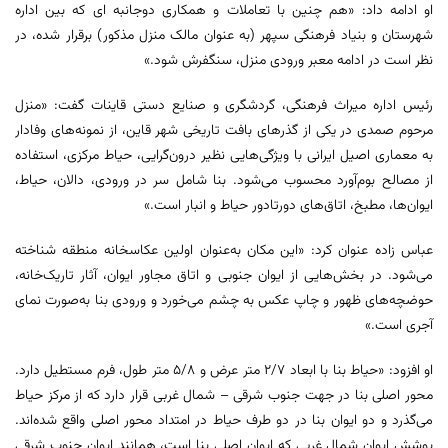
او ادامه داد: «هم چنین با تعاملات و همکاری دوجانبه ای که بین اداره
شهرستان و بنیاد فرهنگی سپهر (به عنوان مالک منزل مذکور) برقرار شده، در
نظر است در ادامه معبر ورودی منزل، سنگفرش شود.»
رئیس اداره میراث فرهنگی، گردشگری و صنایع دستی قاینات گفت: «منزل
مرحوم صمدی در یکی از گذرهای بافت تاریخی شهر قاین، از نمونه‌های وفادار
به معماری اصیل ایرانی با ویژگی‌هایی نظیر درون‌گرایی، حیاط مرکزی، استفاده
از مصالح بوم‌آورد محسوب می‌شود. بنا شامل سر در ورودی، دالان، حیاط،
ایوان‌ها، مطبخ، اتاق‌های دورتادور حیاط و انبار است.»
عباس زاده عنوان کرد: «این مکان به‌عنوان اولین عکاسخانه منطقه شناخته
می‌شود. در بخش‌هایی از ایوان جنوبی و اتاق مجاور ایوان، آثار تاریک‌خانه،
حوضچه‌های ظهور و چاپ عکس به چشم می‌خورد و ورودی بنا به‌صورت نمای
آجری است.»
او افزود: «حیاط بنا با ابعاد ۲/۷ متر عرض و ۵/۸ متر طول، فرم مستطیل دارد.
محور اصلی بنا در جهت جنوب شرقی‌ – شمال غربی قرار دارد که از مرکز حیاط
می‌گذرد و دو ایوان بنا در دو طرف حیاط در امتداد محور اصلی واقع شده‌اند.
پوشش ایوان شمال غربی که ایوان اصلی بنا است، همانند ایوان جنوب شرقی