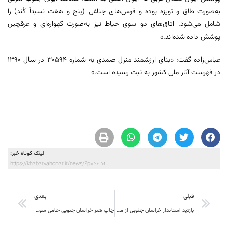
به‌صورت طاق و تویزه بوده و قوس‌های جناغی (پنج و هفت نسبتاً کُند) را
شامل می‌شود. اتاق‌های دو سوی حیاط نیز به‌صورت گهواره‌ای و عرقچین
پوشش داده شده‌اند.»
عباس‌زاده گفت: «بنای ارزشمند منزل صمدی به شماره ۳۰۵۹۴ در سال ۱۳۹۰
در فهرست آثار ملی کشور به ثبت رسیده است.»
لینک کوتاه خبر:
https://khabarvahonar.ir/news/?p=46202
قبلی
بعدی
بازدید استاندار خراسان جنوبی از مدارس شهر آبیز
چاپ هنر خراسان جنوبی حامی سوگواره عکس عاشواریی شکوه ارادت