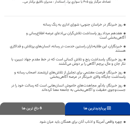
تصادف مرگبار پژو 405 با سواري پرايد 4كشته و يك مجروح برجاي گذاشت
استاندار : مدیران نالایق برکنار می‌شوند
روز خبرنگار در خراسان جنوبی؛ شورای اداری به رنگ رسانه
هفدهم مرداد روز پاسداشت تلاش‌گران بی‌ادعای عرصه اطلاع‌رسانی و
آگاهی‌بخشی است
خبرنگاران، این طلایه‌داران راستین خدمت در رسانه، انسان‌های پرتلاش و فداکاری
هستند
روز خبرنگار، پاسداشت رنج و تلاش کسانی است که در خط مقدم جهاد تبیین، با
نثار جان و مال، پرچم آگاهی را بر دوش می‌کشند
روز خبرنگار، فرصت مغتنمی برای تجلیل از تلاش‌های ارزشمند اصحاب رسانه و
پاسداشت جایگاه والای خبرنگار در عرصه آگاهی‌بخشی
روز خبرنگار، یادآور مجاهدت‌های خاموش انسان‌هایی است که رسالت خود را در
جست‌وجوی حقیقت و آگاهی‌بخشی به جامعه معنا کرده‌اند
پربازدیدترین ها
داغ ترین ها
چهره واقعی آمریکا و اذناب آنان برای همگان باید عیان شود