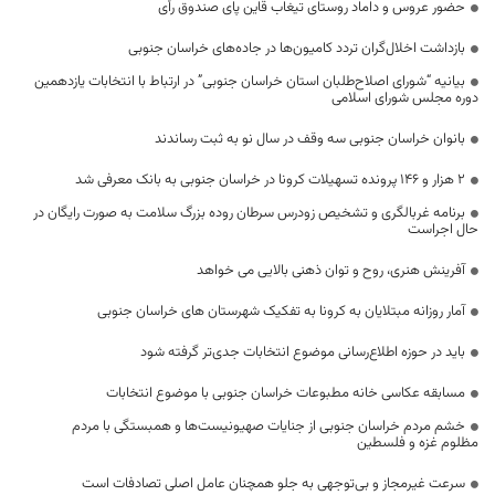
حضور عروس و داماد روستای تیغاب قاین پای صندوق رأی
بازداشت اخلال‌گران تردد کامیون‌ها در جاده‌های خراسان جنوبی
بیانیه “شورای اصلاح‌طلبان استان خراسان جنوبی” در ارتباط با انتخابات یازدهمین
دوره مجلس شورای اسلامی
بانوان خراسان جنوبی سه وقف در سال نو به ثبت رساندند
۲ هزار و ۱۴۶ پرونده تسهیلات کرونا در خراسان جنوبی به بانک معرفی شد
برنامه غربالگری و تشخیص زودرس سرطان روده بزرگ سلامت به صورت رایگان در
حال اجراست
آفرینش هنری، روح و توان ذهنی بالایی می خواهد
آمار روزانه مبتلایان به کرونا به تفکیک شهرستان های خراسان جنوبی
باید در حوزه اطلاع‌رسانی موضوع انتخابات جدی‌تر گرفته شود
مسابقه عکاسی خانه مطبوعات خراسان جنوبی با موضوع انتخابات
خشم مردم خراسان جنوبی از جنایات صهیونیست‌ها و همبستگی با مردم
مظلوم غزه و فلسطین
سرعت غیرمجاز و بی‌توجهی به جلو همچنان عامل اصلی تصادفات است