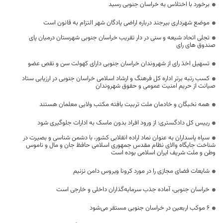
برخورد با اختلاس به خراسان جنوبی رسید
موضع شهرداری بیرجند درباره اراضی پادگان شهر التزام به قانون است
تجلی اتحاد شیعه و سنی در دار تقریب خراسان جنوبی شهرستان درمیان پای
صندوق های رای
تسهیل اخذ رای از شهروندان خراسان جنوبی دارای کهولت سن و نقص عضو
کسب رتبه برتر اداره کل فرهنگ و ارشاد اسلامی خراسان جنوبی در ارزیابی ستاد
صیانت از حریم امنیت عمومی و حقوق شهروندان
همه نخبگان و خادمان ملت تربیت یافته مکتب ولایی معلمان هستند
رییس کل دادگستری: از ورود افراد بدون ماسک به ادارات جلوگیری شود
سپاه پاسداران به عنوان نماد اراده انقلابی کشور، با دشمن شناسی و بصیرت در
شناخت جایگاه والای نظام مقدس جمهوری اسلامی حافظ جان و مال و ناموس
وطن و ملت شریف ایران اسلامی بوده است
شایعات فضای مجازی را در مورد کرونا ویروس دامن نزنیم
خراسان جنوبی، آماده جذب سرمایه‌گذاران داخلی و خارجی است
۶ موکب اربعین در خراسان جنوبی مستقر می‌شود