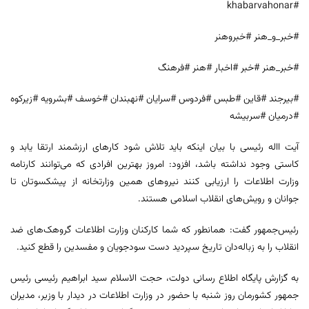
#khabarvahonar
#خبر_و_هنر #خبروهنر
#خبر_هنر #خبر #اخبار #هنر #فرهنگ
#بیرجند #قاین #طبس #فردوس #سرایان #نهبندان #خوسف #بشرویه #زیرکوه
#درمیان #سربیشه
آیت االه رئیسی با بیان اینکه باید تلاش شود کارهای ارزشمند ارتقا یابد و
کاستی وجود نداشته باشد، افزود: امروز بهترین افرادی که می‌توانند کارنامه
وزارت اطلاعات را ارزیابی کنند نیروهای همین وزارتخانه از پیشکسوتان تا
جوانان و رویش‌های انقلاب اسلامی هستند.
رئیس‌جمهور گفت: همانطور که شما کارکنان وزارت اطلاعات گروهک‌های ضد
انقلاب را به زباله‌دان تاریخ سپردید دست سودجویان و مفسدین را قطع کنید.
به گزارش پایگاه اطلاع رسانی دولت، حجت الاسلام سید ابراهیم رئیسی رئیس
جمهور کشورمان روز شنبه با حضور در وزارت اطلاعات در دیدار با وزیر، مدیران