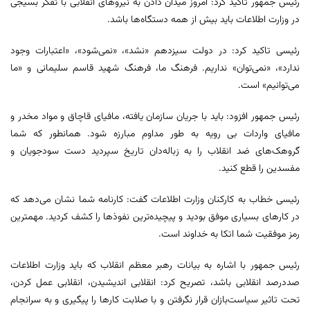
رئیس جمهور تاکید کرد: امروز میدان دادن به نیروهای انقلابی با تفکر بسیجی
در وزارت اطلاعات باید بیش از همه دستگاه‌ها باشد.
رئیسی تاکید کرد: در دولت سیزدهم «نشد»، «نمی‌شود»، «اعتبارات وجود
ندارد»، «نمی‌توان» نداریم. فرهنگ ما، فرهنگ شهید قاسم سلیمانی و «ما
می‌توانیم» است.
رئیس جمهور افزود: باید با جریان سازمان یافته، مافیای قاچاق و مواد مخدر و
مافیای واردات بی رویه به طور مداوم مبارزه شود. همانطور که شما
گروهک‌های ضد انقلاب را به زباله‌دان تاریخ سپردید دست سودجویان و
مفسدین را قطع کنید.
رئیسی خطاب به کارکنان وزارت اطلاعات گفت: کارنامه شما نشان می‌دهد که
در کارهای بسیاری موفق بودید و پیچیده‌ترین نفوذها را کشف کردید. مهمترین
رمز موفقیت شما اتکا به خداوند است.
رئیس جمهور با اشاره به بیانات رهبر معظم انقلاب که باید وزارت اطلاعات
صددرصد انقلابی باشد، تصریح کرد: انقلابی اندیشیدن، انقلابی عمل کردن،
تحت تاثیر سیاست‌بازان قرار نگرفتن و با صلابت کارها را پیگیری و به سرانجام