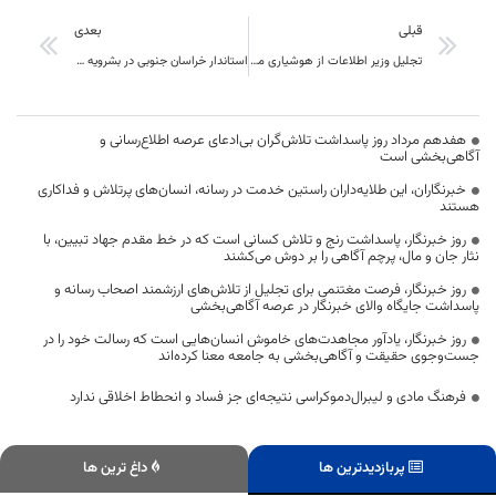
قبلی
بعدی
تجلیل وزیر اطلاعات از هوشیاری مردم و نیروهای امنیتی : از این حوادث باید درس های عبرت آموز گرفت
استاندار خراسان جنوبی در بشرویه : باید از وحدت همه ی گروها استفاده کرد
هفدهم مرداد روز پاسداشت تلاش‌گران بی‌ادعای عرصه اطلاع‌رسانی و
آگاهی‌بخشی است
خبرنگاران، این طلایه‌داران راستین خدمت در رسانه، انسان‌های پرتلاش و فداکاری
هستند
روز خبرنگار، پاسداشت رنج و تلاش کسانی است که در خط مقدم جهاد تبیین، با
نثار جان و مال، پرچم آگاهی را بر دوش می‌کشند
روز خبرنگار، فرصت مغتنمی برای تجلیل از تلاش‌های ارزشمند اصحاب رسانه و
پاسداشت جایگاه والای خبرنگار در عرصه آگاهی‌بخشی
روز خبرنگار، یادآور مجاهدت‌های خاموش انسان‌هایی است که رسالت خود را در
جست‌وجوی حقیقت و آگاهی‌بخشی به جامعه معنا کرده‌اند
فرهنگ مادی و لیبرال‌دموکراسی نتیجه‌ای جز فساد و انحطاط اخلاقی ندارد
پربازدیدترین ها
داغ ترین ها