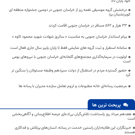
خود پایان داد
درخشش گروه موسیقی نغمه ریز از خراسان جنوبی در دومین جشنواره منطقه ای
کویرنشینان یزد
۳۳ هزار و ۵۶۲ مسافر در خراسان‌ جنوبی اقامت کردند
پیام استاندار خراسان جنوبی به مناسبت « سالروز شهادت شهید محمود کاوه »
سامانه استقرار و ثبت گروه های نمایشی فقط تا پایان پاییز سال جاری فعال است
اولویت در سرمایه‌گذاری مجتمع‌های گلخانه‌ای خراسان جنوبی با نیروهای بومی
است
حضور گسترده مردم در استقبال از دولت سیزدهم وظیفه مسئولان را سنگین تر
کرد
مرجعیت رسانه‌ای خانه مطبوعات و لزوم تعامل سازنده مدیران با رسانه ها
پربحث ترین ها
هفدهم مرداد روز پاسداشت تلاش‌گران بی‌ادعای عرصه اطلاع‌رسانی و آگاهی‌بخشی
است
خبرنگاران، این طلایه‌داران راستین خدمت در رسانه، انسان‌های پرتلاش و فداکاری
هستند