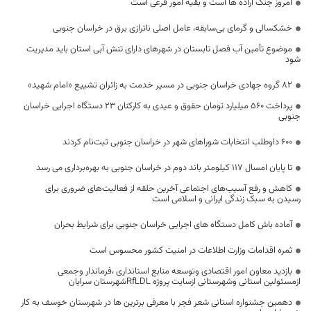
امروز جنگ اراده ها است و بقیه امور فرعی است
خشکسالی و گرمای بی‌سابقه، عامل اصلی ناترازی برق در خراسان جنوبی
موضوع تأمین آب فصل تابستان در شهرهای دارای تنش آبی استان باید مدیریت
شود
۸۲ گروه جهادی خراسان جنوبی در مسیر خدمت به زائران تشییع «امام شهید»
پرداخت 560 میلیارد تومان حقوق و عیدی به کارکنان 23 دستگاه اجرایی خراسان
جنوبی
۶۰۰ داوطلب انتخابات شوراهای شهر در خراسان جنوبی ثبت‌نام کردند
تا پایان امسال ۱۱۷ کیلومتر باند دوم در خراسان جنوبی به بهره‌برداری می رسد
کاهش و رفع آسیب‌های اجتماعی آخرین حلقه از فعالیت‌های ضروری برای
رسیدن به سبک زندگی ایرانی و اسلامی است
آماده باش کامل دستگاه های اجرایی خراسان جنوبی برای شرایط بحران
ثمره اقدامات وزارت اطلاعات در امنیت کشور محسوس است
بازدید معاون امور اقتصادی وتوسعه منابع استانداری ،فرماندار وجمعی
ازمسئولین استانی وشهرستانی ازسایت پروژه RfLDLشهرستان سرایان
دهمین جشنواره استانی شعر فجر با معرفی برترین ها در شهرستان خوسف به کار