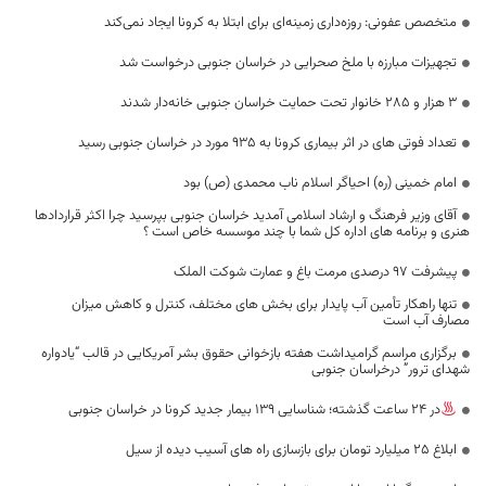
متخصص عفونی: روزه‌داری زمینه‌ای برای ابتلا به کرونا ایجاد نمی‌کند
تجهیزات مبارزه با ملخ صحرایی در خراسان جنوبی درخواست شد
۳ هزار و ۲۸۵ خانوار تحت حمایت خراسان جنوبی خانه‌دار شدند
تعداد فوتی های در اثر بیماری کرونا به 935 مورد در خراسان جنوبی رسید
امام خمینی (ره) احیاگر اسلام ناب محمدی (ص) بود
آقای وزیر فرهنگ و ارشاد اسلامی آمدید خراسان جنوبی بپرسید چرا اکثر قراردادها
هنری و برنامه های اداره کل شما با چند موسسه خاص است ؟
پیشرفت 97 درصدی مرمت باغ و عمارت شوکت الملک
تنها راهکار تأمین آب پایدار برای بخش های مختلف، کنترل و کاهش میزان
مصارف آب است
برگزاری مراسم گرامیداشت هفته بازخوانی حقوق بشر آمریکایی در قالب “یادواره
شهدای ترور” درخراسان جنوبی
در 24 ساعت گذشته؛ شناسایی 139 بیمار جدید کرونا در خراسان جنوبی
ابلاغ 25 میلیارد تومان برای بازسازی راه های آسیب دیده از سیل