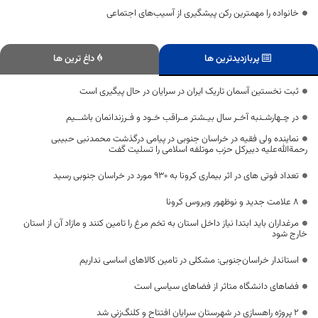
خانواده را مهمترین رکن پیشگیری از آسیب‌های اجتماعی
پربازدیدترین ها
داغ ترین ها
ثبت نخستین آسمان تاریک ایران در سرایان در حال پیگیری است
در چـهارشـنبه آخـر سال بیـشتر مـراقب خـود و فـرزندانمان باشــیم
نماینده ولی فقیه در خراسان جنوبی در پیامی درگذشت محمدنبی حبیبی
رحمة‌الله‌علیه دبیرکل حزب موتلفه اسلامی را تسلیت گفت
تعداد فوتی های در اثر بیماری کرونا به 930 مورد در خراسان جنوبی رسید
8 علامت جدید و نوظهور ویروس کرونا
مرغداران باید ابتدا نیاز داخل استان به تخم مرغ را تامین کنند و مازاد آن از استان
خارج شود
استاندار خراسان‌جنوبی: مشکلی در تامین کالاهای اساسی نداریم
فضاهای دانشگاه متاثر از فضاهای سیاسی است
۲ پروژه راهسازی در شهرستان سرایان افتتاح و کلنگ‌زنی شد