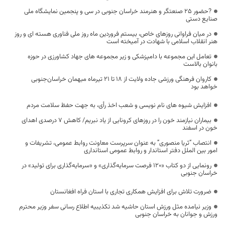
?حضور ۲۵ صنعتگر و هنرمند خراسان جنوبی در سی و پنجمین نمایشگاه ملی
صنایع دستی
در میان فراوانی روزهای خاص، بیستم فروردین ماه روز ملی فناوری هسته ای و روز
هنر انقلاب اسلامی با شهادت در آمیخته است
تعامل این مجموعه با دامپزشکی و زیر مجموعه های جهاد کشاورزی در حوزه
بانوان بالاست
کاروان فرهنگی ورزشی جاده ولایت از ۱۸ تا ۲۱ تیرماه میهمان خراسان‌جنوبی
خواهد بود
افزایش شیوه های نام نویسی و شعب اخذ رأی، به جهت حفظ سلامت مردم
بیماران نیازمند خون را در روزهای کرونایی از یاد نبریم/ کاهش ۷ درصدی اهدای
خون در اسفند
انتصاب “ثریا منصوری” به عنوان سرپرست معاونت روابط عمومی، تشریفات و
امور بین الملل دفتر استاندار و روابط عمومی استانداری
رونمایی از دو کتاب «۱۲۰ فرصت سرمایه‌گذاری» و «سرمایه‌گذاری برای تولید» در
خراسان جنوبی
ضرورت تلاش برای افزایش همکاری تجاری با استان فراه افغانستان
وزیر نیامده مثل ورزش استان حاشیه شد تکذیبیه اطلاع رسانی سفر وزیر محترم
ورزش و جوانان به خراسان جنوبی