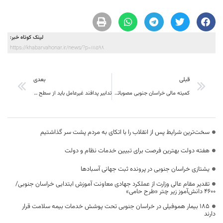
لینک کوتاه خبر:
https://khabarvahonar.ir/news/?p=111598
قبلی
بعدی
کمیته مالی خراسان جنوبی مصوباتی برای مدیریت شرایط اضطراری اتخاذ کرد
تدابیر پدافند غیرعامل باید از سطح استان به شهرستان‌ها، بخش‌ها و دهیاری‌ها منتقل شود
سخت‌ترین شرایط پس از انقلاب را با اتکای به مردم پشت سر گذاشتیم
هفته دولت بهترین فرصت برای تبیین خدمات نظام و دولت
یشتازی خراسان جنوبی در پرونده ثبت جهانی آسبادها
تقدیر مقام عالی وزارت از عملکرد جهادی معاونت آموزش ابتدایی خراسان جنوبی/
۴۶۰۰ دانش‌آموز زیر چتر «طرح حامی»
۱۸۵ بیمار هموفیلی در خراسان جنوبی تحت پوشش خدمات بیمه سلامت قرار
دارند