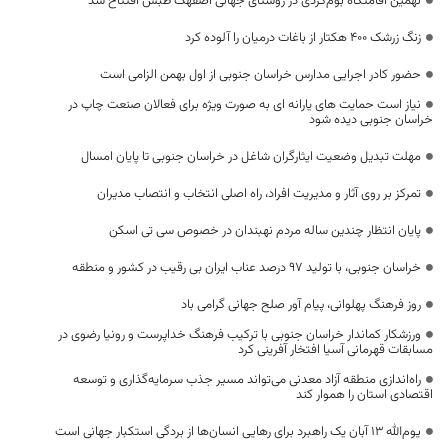
نهمین اقامتگاه بوم‌گردی در روستای جهانی اصفهک طبس افتتاح شد
زنگ زرشک ۴۰۰ هکتار از باغات درمیان را آلوده کرد
حضور کادر اجرایی مدارس خراسان جنوبی از اول بهمن الزامی است
نیاز است حمایت های یارانه ای به صورت ویژه برای فعالان صنعت چاپ در
خراسان جنوبی دیده شود
مهلت تبدیل وضعیت ایثارگران شاغل در خراسان جنوبی تا پایان امسال
تمرکز بر روی آثار و مدیریت افراد، راه اصلی انتخاب و انتصاب مدیران
پایان انتظار چندین ساله مردم نهبندان در خصوص سی تی اسکن
خراسان جنوبی، با تولید 97 درصد عناب ایران بی رقیب در کشور و منطقه
روز فرهنگ پهلوانی، پیام آور صلح جهانی گرامی باد
ورزشکار کماندار خراسان جنوبی با ترکیب فرهنگ خداپرست و رونیا رضوی در
مسابقات قهرمانی آسیا افتخار آفرینی کرد
راه‌اندازی منطقه آزاد معدنی می‌تواند مسیر جذب سرمایه‌گذاری و توسعه
اقتصادی استان را هموار کند
یوم‌الله 13 آبان یک راهبرد برای رهایی انسان‌ها از بردگی استکبار جهانی است