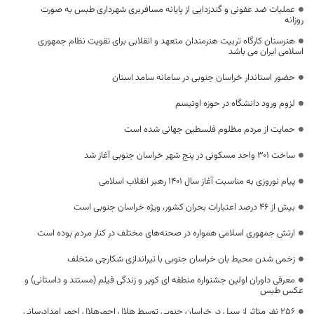
عملیات ضد عفونی و گندزدایی از پایانه مسافربری شهرداری طبس به صورت
روزانه
هنرستان کارگاه تربیت هنرمندان متعهد و انقلابی برای تقویت نظام جمهوری
اسلامی ایران می باشد
حضور استاندار خراسان جنوبی در سامانه سامد استان
لزوم ورود دانشگاه در حوزه اوتیسم
حمایت از مردم مظلوم فلسطین جهانی شده‌ است
ساخت ۳۰۱ واحد مسکونی در پنج شهر خراسان جنوبی آغاز شد
پیام نوروزی به مناسبت آغاز سال ۱۴۰۱ رهبر انقلاب اسلامی
بیش از ۴۶ درصد اعتبارات بحران کشور، ویژه خراسان جنوبی است
ارتش جمهوری اسلامی همواره در صحنه‌های مختلف در کنار مردم بوده است
زخمی شدن محیط بان خراسان جنوبی با تیراندازی شکارچی متخلف
معرفی داوران اولین جشنواره منطقه ای کویر و زندگی فیلم (مستند و داستانی) و
عکس طبس
۲۵۶ نفر متاثر از سیل در خراسان جنوبی توسط هلال احمرهلال احمر امدادرسانی