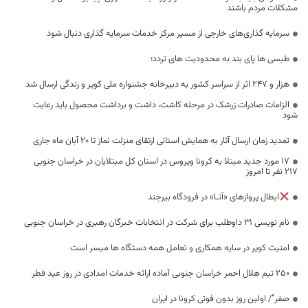
مشکلات مردم باشند
سرمایه گذاری‌های خارجی از مسیر مرکز خدمات سرمایه گذاری دنبال شود
طبسی ها پای بند به محدودیت های تردد؛
هزار و ۲۴۷ اثر از سراسر کشور به دبیرخانه جشنواره ملی کویر و زندگی ارسال شد
الزامات صادرات زرشک در مرحله کاشت، داشت و برداشت محصول باید رعایت
شود
تمدید زمان ارسال آثار به همایش استانی ارتقای منزلت نماز تا ۲۰ آبان ماه جاری
17 مورد جدید مبتلا به کرونا ویروس در استان کل مبتلایان در خراسان جنوبی
217 نفر تا امروز
ابطال پروازهای «آتـا» در فرودگاه بیرجند
نام نویسی ۳۱ داوطلب برای شرکت در انتخابات خبرگان رهبری در خراسان جنوبی
امنیت کویر در سایه همکاری و تعامل همه دستگاه ها میسر است
۲۵۰ تیم هلال احمر خراسان جنوبی آماده ارائه خدمات امدادی در روز عید فطر
صفر”/ اولین روز بدون فوتی کرونا در ایران