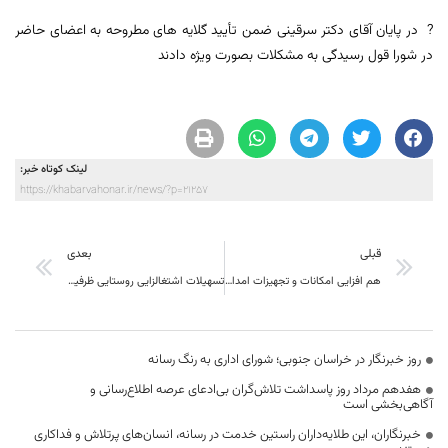
? در پایان آقای دکتر سرقینی ضمن تأیید گلایه های مطروحه به اعضای حاضر
در شورا قول رسیدگی به مشکلات بصورت ویژه دادند
لینک کوتاه خبر:
https://khabarvahonar.ir/news/?p=21257
قبلی
بعدی
هم افزایی امکانات و تجهیزات امدادرسانی و محرومیت زدایی از اولویت های استان است
تسهیلات اشتغالزایی روستایی ظرفیت های بسیار خوبی را در شهرستان فراهم کرده است
روز خبرنگار در خراسان جنوبی؛ شورای اداری به رنگ رسانه
هفدهم مرداد روز پاسداشت تلاش‌گران بی‌ادعای عرصه اطلاع‌رسانی و
آگاهی‌بخشی است
خبرنگاران، این طلایه‌داران راستین خدمت در رسانه، انسان‌های پرتلاش و فداکاری