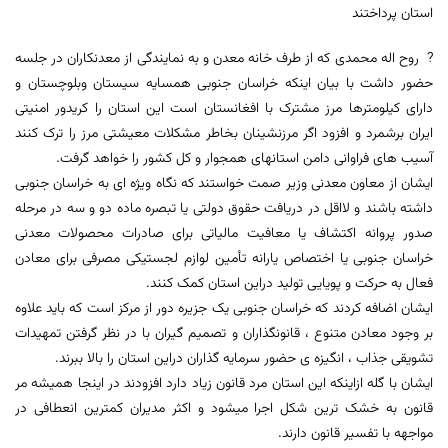
استان پرداختند
? روح اله محمدی که از طرف خانه معدن و به نمایندگی از معدنکاران در جلسه
حضور داشت با بیان اینکه خراسان جنوبی همسایه سیستان وبلوچستان و
دارای کیلومترها مرز مشترک با افغانستان است این استان را کریدور امنیتی
ایران برشمرد و افزود اگر مرزنشینان بخاطر مشکلات معیشتی مرز را ترک کنند
آسیب های فراوانی دامن استانهای همجوار و کل کشور را خواهد گرفت.
ایشان از معاون معدنی وزیر صمت خواستند که نگاه ویژه ای به خراسان جنوبی
داشته باشند و لااقل در دریافت حقوق دولتی یا تبصره ماده دو و سه در مرحله
صدور پروانه اکتشاف یا معافیت مالیاتی برای صادرات محصولات معدنی
خراسان جنوبی یا اختصاص یارانه تأمین لوازم لجستیکی مصرفی برای معادن
فعال به حرکت و پویایی تولید دراین استان کمک کنند.
ایشان اضافه کردند که خراسان جنوبی یک جزیره دور از مرکز است که باید علاوه
بر وجود معادن متنوع ، قانونگذاران و تصمیم گیران با در نظر گرفتن تمهیدات
تشویقی جذاب ، انگیزه ی حضور سرمایه گذاران دراین استان را بالا ببرند.
ایشان با گله ازاینکه این استان مرد قانون زیاد دارد افزودند در اینجا همیشه مر
قانون به خشک ترین شکل اجرا میشود و اکثر مدیران کمترین انعطافی در
مواجهه با تفسیر قانون دارند.