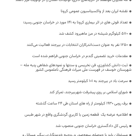
مه مدیران موظفند در خریدهای اداری، تولیدات استان را در اولویت قرار دهند
نقشه ایران بعد از واکسیناسیون عمومی کرونا
تعداد فوتی های در اثر بیماری کرونا به 141 مورد در خراسان جنوبی رسید؛
۵۷۰ کیلوگرم شیشه در مرز ماهیرود کشف شد
۱۲۵۰ نفر به عنوان دست‌اندرکاران انتخابات در بیرجند فعالیت می‌کنند
مقدمات خرید تضمینی گندم در خراسان جنوبی فراهم شده است
ثبت دانش کشاورزی، فن نخریسی و سنتها و نمودهای شفاهی پنبه مله –
شهرستان خوسف در فهرست ملی میراث فرهنگی ناملموس کشور
سرعت باد در بیرجند به ۱۰۱ کیلومتر رسید
شورای اسلامی بر روی پیشرفت شهربیرجند، تمرکز کند
برف روبی 1930 کیلومتر از راه های استان طی 24 ساعت گذشته
اطلاعیه عرضه یک قطعه زمين با كاربري گردشگری واقع در شهر طبس
رئیس کل دادگستری خراسان جنوبی منصوب شد
مسئولان باید با حوصله، سعه‌صدر و روحیه خدمتگزاری، پیگیر مسائل و