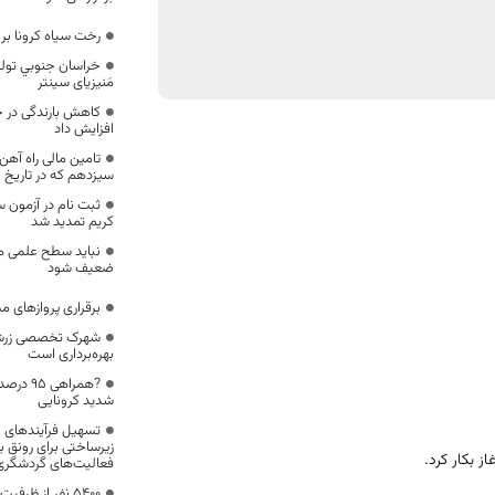
رخت سیاه کرونا بر تن ۴ خانواده
مَنیزیای سینتر
کاهش بارندگی‌ در خ
افزایش داد
تامین مالی راه آه
سیزدهم که در تاریخ 
ثبت نام در آزمون 
کریم تمدید شد
نباید سطح علمی م
ضعیف شود
برقراری پروازهای م
شهرک تخصصی زرشک
بهره‌برداری است
?همراهی
شدید کرونایی
تسهیل فرآیندهای ا
زیرساختی برای رونق ب
 بکار کرد.
فعالیت‌های گردشگری
5400 نفر از ظ