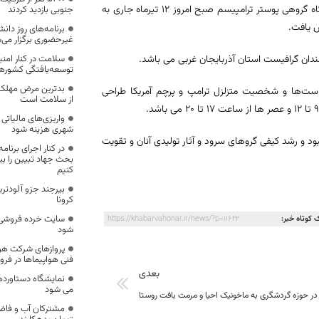
به گزارش روابط عمومی اداره کل فرهنگ و ارشاد اسلامی خراسان جنوبی؛نمایشگاه گروهی پوستر ترامپیسم صبح امروز ١٢ تیرماه جاری به
جنوبی بازدید کردند
 یافت.
برنامه‌های روز دا
غیرحضوری برگزار می‌
سلامت در کنار امن
توسعه‌یافتگی کشورها 
بدترین مرض مهلک 
یاست‌ها و شخصیت متزلزل ترامپ و پرچم آمریکا طراحی
از سلامت است
‌واریزی‌های مالیات
شهری هزینه شود
ود و رشد کیفی گروهای سرود و آثار تولیدی آنان و تقویت
در کنار اجرای برنا
بحث جهاد تبیین را بی
کنیم
بیرجند جزو آلودتر
کرونا
سایت خرده فروشی کا
 کوتاه خبر:
https://khabarvahonar.ir/news/?p=11622
شود
پروازهای شرکت هوا
فنی هواپیماها در فرو
بعدی
نمایشگاه دستاوردها
می شود
 در حوزه گردشگری به ماخونیک احیا و مرمت بافت روستا