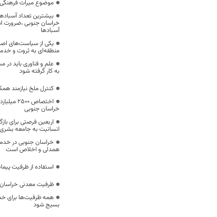
موضوع میراث فرهنگی،
بیشترین تعداد آسبادها
خراسان جنوبی ،ضرورت است
آسبادها
یکی از سیاست‌های اصل
منطقه‌ای به ثروت و خد
علم و فناوری باید در م
به کار گرفته شود
کنترل ملخ نیازمند همک
اختصاص 500
خراسان جنوبی
اربعین فرصتی برای با
انسانیت به جامعه بشری
خراسان جنوبی در خدمت‌
همدلی و اخلاص است
استفاده از ظرفیت پیمان
ظرفیت معدنی خراسان 
همه ظرفیت‌ها برای خدم
بسیج شود