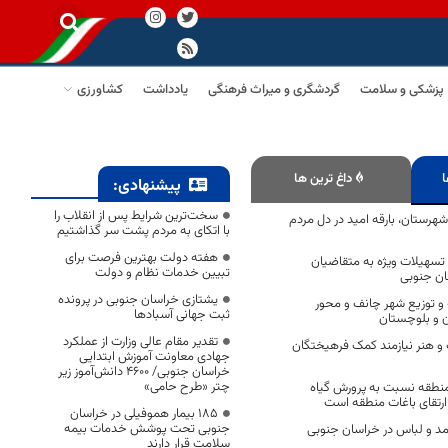
پزشکی و سلامت
گردشگری و میراث فرهنگی
یادداشت
کشاورزی
ا
داغ ترین ها
پیشنهادی:
سخت‌ترین شرایط پس از انقلاب را
 شهرستان، بارقه امید در دل مردم
با اتکای به مردم پشت سر گذاشتیم
هفته دولت بهترین فرصت برای
تسهیلات ویژه به متقاضیان
تبیین خدمات نظام و دولت
ن جنوبی
یشتازی خراسان جنوبی در پرونده
و توزیع شهر چانف و محور
ثبت جهانی آسبادها
 و بلوچستان
تقدیر مقام عالی وزارت از عملکرد
 و هنر نیازمند کمک فرهیختگان
جهادی معاونت آموزش ابتدایی
خراسان جنوبی/ ۴۶۰۰ دانش‌آموز زیر
چتر «طرح حامی»
نطقه نسبت به پرورش گیاه
رتقای باغات منطقه است
۱۸۵ بیمار هموفیلی در خراسان
جنوبی تحت پوشش خدمات بیمه
د و لباس در خراسان جنوبی
سلامت قرار دارند