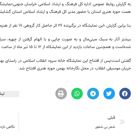
همت حوزه هنری استان با حضور مدیر کل فرهنگ و ارشاد اسلامی استان گشایش
بنا براین گزارش ؛این نمایشگاه در برگیرنده ٢٦ اثر حاصل کار گروهی ١٧ نفر از هنرمندان گرافیست استان آذربایجان غربی می باشد.
بیشتر آثار به سبک مینی‌مال و به صورت چاپی و با الهام گرفتن از چهره، س
شده‌است و همچنین ساعات بازدید از این نمایشکاه از ١٢ تا ١٥ تیر ماه از ساعت ٩ تا ١٢ و عصر ها از ساعت ١٧ تا ٢٠ می باشد.
گفتنی است؛پس از افتتاح این نمایشگاه خانه سرود انقلاب اسلامی در راستای بهب
جریان موسیقی انقلاب در محل نگارخانه بهمن حوزه هنری افتتاح شد.
لینک
قبلی
شعرِ بی شعور
نگاهی تازه