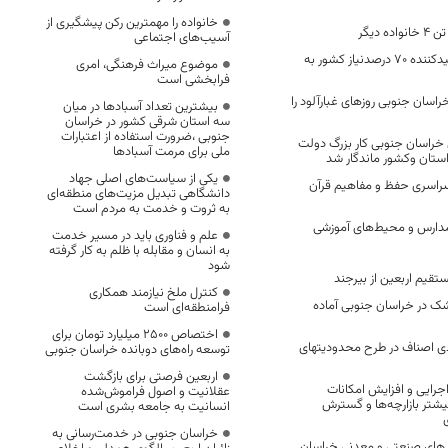
خانواده را مهمترین رکن پیشگیری از
 دیگر
آسیب‌های اجتماعی
خراسان جنوبي تولیدکننده 70 درصدنیاز کشور به
موضوع میراث فرهنگی، امری
فرابخشی است
راسان جنوبی روزهای غبارآلود را
بیشترین تعداد آسبادها در میان
سه استان شرقی کشور در خراسان
جنوبی ،ضرورت استفاده از اعتبارات
ن خراسان جنوبی کار بزرگ دولت
ملی برای مرمت آسبادها
استان وکشور ماندگار شد
یکی از سیاست‌های اصلی جهاد
سراسری حفظ و مفاهیم قرآن
دانشگاهی تبدیل مزیت‌های منطقه‌ای
به ثروت و خدمت به مردم است
دارس و محیط‌های آموزشی
علم و فناوری باید در مسیر خدمت
به انسان و مقابله با ظلم به کار گرفته
شود
ستقیم اربعین از بیرجند
کنترل ملخ نیازمند همکاری
 در خراسان جنوبی آماده
فرامنطقه‌ای است
اختصاص 2500 میلیارد تومان برای
 95 درصدی اصناف در طرح محدودیتهای
توسعه راه‌های دوبانده خراسان جنوبی
اربعین فرصتی برای بازگشت
جرایی و افزایش امکانات
عقلانیت و اصول فراموش‌شده
یشتر بازارچه‌ها و گسترش
انسانیت به جامعه بشری است
خراسان جنوبی در خدمت‌رسانی به
رفیت های صنعتی و معدنی خراسان