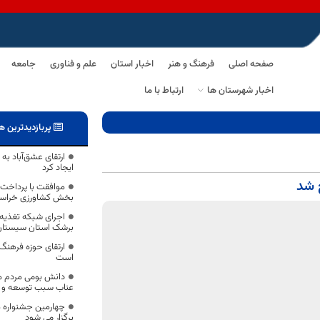
صفحه اصلی
فرهنگ و هنر
اخبار استان
علم و فناوری
جامعه
اخبار شهرستان ها
ارتباط با ما
پربازدیدترین ه
ارتقای عشق‌آباد به
ایجاد کرد
ح شد
موافقت با پرداخت 
بخش کشاورزی خراسا
اجرای شبکه تغذیه 
برشک استان سیستان
ارتقای حوزه فرهنگ
است
دانش بومی مردم م
عناب سبب توسعه و ا
چهارمین جشنواره م
برگزار می شود