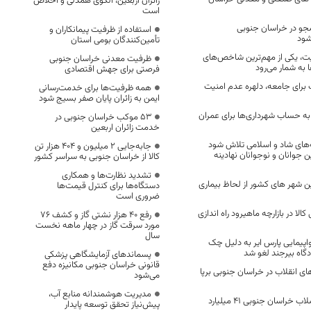
زائران اربعین، الگوی همدلی و اخلاص
است
نشجو در خراسان جنوبی
استفاده از ظرفیت پیمانکاران و
شود
تأمین‌کنندگان بومی استان
یت، یکی از مهم‌ترین شاخص‌های
ظرفیت معدنی خراسان جنوبی
به شمار می‌رود
فرصتی برای جهش اقتصادی
برای جامعه، دلهره عدم امنیت
همه ظرفیت‌ها برای خدمت‌رسانی
ایمن به زائران پایان صفر بسیج شود
ی به حساب شهرداری‌ها برای عمران
53 موکب خراسان جنوبی در
خدمت زائران اربعین
مه‌های شاد و اسلامی تلاش شود
جابه‌جایی 2 میلیون و 404 هزار تن
ن جوانان و نوجوانان نهادینه
کالا از خراسان جنوبی به سراسر کشور
تشدید نظارت‌ها و همکاری
ین شهر های کشور از لحاظ بیماری
دستگاه‌ها برای کنترل قیمت‌ها
ضروری است
لا در بازارچه ماهیرود راه اندازی
رفع 40 هزار نشتی گاز و کشف 76
مورد سرقت گاز در چهار ماهه نخست
سال
پیمایی پارس ایر به دلیل چک
دگاه بیرجند لغو شد
پسماندهای آزمایشگاهی پزشکی
قانونی خراسان جنوبی مکانیزه دفع
ی انقلاب در خراسان جنوبی برپا
می‌شود
مدیریت هوشمندانه منابع آب،
مشترکان آب و فاضلاب خراسان جنوبی 41 میلیارد
پیش‌نیاز تحقق توسعه پایدار