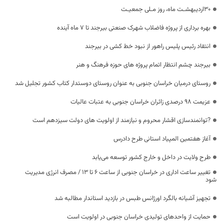
۳۰اردیبهشـت ماه، روز مـلی جمعیـت
بهره برداری از پروژه فاضلاب شهرک صنعتی بیرجند تا ۷ ماه آینده
انتقاد رئیس پلیس راهور از نبود خط کشی در بیرجند
بیرجند چشم انتظار اتمام پروژه های حوزه فرهنگ و هنر
روستای درمیان خراسان جنوبی به عنوان روستای دوستدار کتاب کشور تجلیل شد
عزیمت ۹۸ درصدی زائران خراسان جنوبی به عتبات عالیات
?توانمندسازی اقشار محروم و نیازمند از اولویت های دولت سیزدهم است
آغاز هفتمین المپیاد استانی طرح دادرس
طرح ولایت در داخل و خارج کشور توسعه می‌یابد
تغییر ساعت اداری در خراسان جنوبی از ساعت ۶ تا ۱۳ / مصرف انرژی مدیریت
شود
تجهیز آشیانه بالگرد اورژانس طبس در بازدید استاندار مطالبه شد
حمایت از واحدهای تولیدی خراسان جنوبی در اولویت است