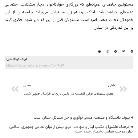
مسئولین جامعه‌ی غم‌زده‌ای که روزگاری خواه‌ناخواه دچار مشکلات اجتماعی
عدیده‌ای خواهد شد. اندک برنامه‌ریزی مسئولان می‌تواند جامعه را از این
خمودگی نجات دهد. امید است مسئولان قبل از این که دیر شود، فکری کنند
بر این غم‌زدگی در استان.
لینک کوتاه خبر:
https://khabarvahonar.ir/news/?p=14849
قبلی
بعدی
اعطای تسهیلات قرض الحسنه به کشاورزان برای کاشت کلزا
بارش باران در خراسان جنوبی شدت می گیرد، اخطاریه ها جدی گرفته شود
پیوند دانشگاه و صنعت، مسیر نوآوری و حل مسائل استان است
فرهنگ عاشورا و مکتب ایثار و شهادت امروز بیش از توان نظامی جمهوری اسلامی
ایران موجب هراس دشمنان شده است