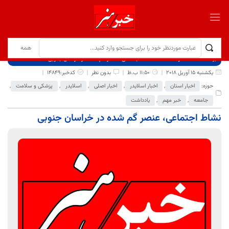
برگ نخست
نوشته‌ها
نشاط اجتماعی، عنصر گم شده در خراسان جنوبی
یکشنبه 15 آوریل 2018
11:50 ب.ظ
بدون نظر
کدخبر:14849
حوزه:
اخبار استان
,
اخبار اسلایدر
,
اخبار اصلی
,
اسلایدر
,
پزشکی و سلامت
,
جامعه
,
خبر مهم
,
یادداشت
نشاط اجتماعی، عنصر گم شده در خراسان جنوبی