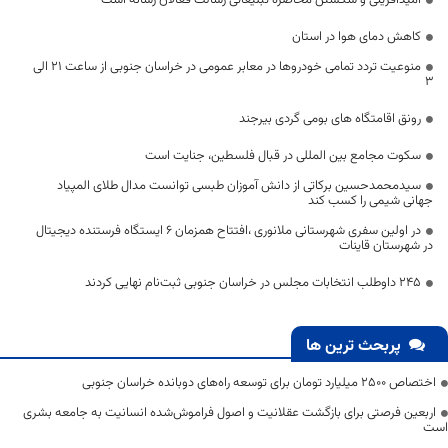
امیدآفرینی و شکستن محاصره تبلیغاتی رسالت فعالان رسانه است
کاهش دمای هوا در استان
منوعیت تردد تمامی خودرو‌ها در معابر عمومی در خراسان جنوبی از ساعت 21 الی
3
رونق اقامتگاه های بومی گردی بیرجند
سکوت مجامع بین المللی در قبال فلسطین، جنایت است
سیدمحمدحسین برکاتی از دانش آموزان طبسی توانست مدال طلای المپیاد
جهانی شیمی را کسب کند
در اولین سفری شهرستانی ملانوری ،افتتاح همزمان ۶ ایستگاه فرستنده دیجیتال
در شهرستان قاینات
۲۴۵ داوطلب انتخابات مجلس در خراسان جنوبی ثبت‌نام نهایی کردند
پربحث ترین ها
اختصاص 2500 میلیارد تومان برای توسعه راه‌های دوبانده خراسان جنوبی
اربعین فرصتی برای بازگشت عقلانیت و اصول فراموش‌شده انسانیت به جامعه بشری
است