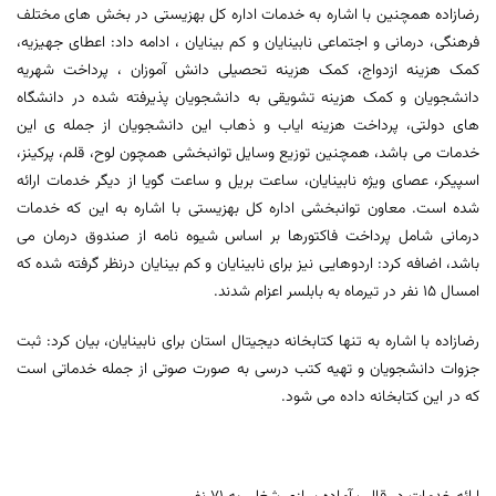
رضازاده همچنین با اشاره به خدمات اداره کل بهزیستی در بخش های مختلف
فرهنگی، درمانی و اجتماعی نابینایان و کم بینایان ، ادامه داد: اعطای جهیزیه،
کمک هزینه ازدواج، کمک هزینه تحصیلی دانش آموزان ، پرداخت شهریه
دانشجویان و کمک هزینه تشویقی به دانشجویان پذیرفته شده در دانشگاه
های دولتی، پرداخت هزینه ایاب و ذهاب این دانشجویان از جمله ی این
خدمات می باشد، همچنین توزیع وسایل توانبخشی همچون لوح، قلم، پرکینز،
اسپیکر، عصای ویژه نابینایان، ساعت بریل و ساعت گویا از دیگر خدمات ارائه
شده است. معاون توانبخشی اداره کل بهزیستی با اشاره به این که خدمات
درمانی شامل پرداخت فاکتورها بر اساس شیوه نامه از صندوق درمان می
باشد، اضافه کرد: اردوهایی نیز برای نابینایان و کم بینایان درنظر گرفته شده که
امسال 15 نفر در تیرماه به بابلسر اعزام شدند.
رضازاده با اشاره به تنها کتابخانه دیجیتال استان برای نابینایان، بیان کرد: ثبت
جزوات دانشجویان و تهیه کتب درسی به صورت صوتی از جمله خدماتی است
که در این کتابخانه داده می شود.