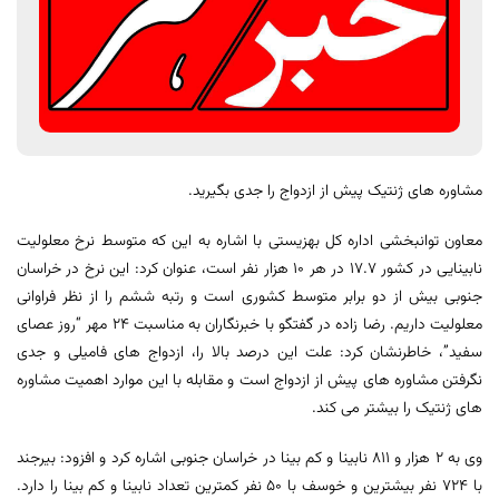
مشاوره های ژنتیک پیش از ازدواج را جدی بگیرید.
معاون توانبخشی اداره کل بهزیستی با اشاره به این که متوسط نرخ معلولیت
نابینایی در کشور 17.7 در هر 10 هزار نفر است، عنوان کرد: این نرخ در خراسان
جنوبی بیش از دو برابر متوسط کشوری است و رتبه ششم را از نظر فراوانی
معلولیت داریم. رضا زاده در گفتگو با خبرنگاران به مناسبت 24 مهر “روز عصای
سفید”، خاطرنشان کرد: علت این درصد بالا را، ازدواج های فامیلی و جدی
نگرفتن مشاوره های پیش از ازدواج است و مقابله با این موارد اهمیت مشاوره
های ژنتیک را بیشتر می کند.
وی به 2 هزار و 811 نابینا و کم بینا در خراسان جنوبی اشاره کرد و افزود: بیرجند
با 724 نفر بیشترین و خوسف با 50 نفر کمترین تعداد نابینا و کم بینا را دارد.