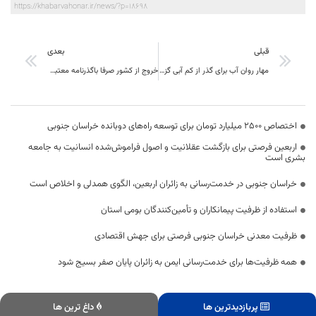
https://khabarvahonar.ir/news/?p=18698
قبلی
بعدی
مهار روان آب برای گذر از کم آبی گزارشی خاص و کاربردی از ایرنا خراسان جنوبی
خروج از كشور صرفا باگذرنامه معتبر امكان پذير است
اختصاص 2500 میلیارد تومان برای توسعه راه‌های دوبانده خراسان جنوبی
اربعین فرصتی برای بازگشت عقلانیت و اصول فراموش‌شده انسانیت به جامعه
بشری است
خراسان جنوبی در خدمت‌رسانی به زائران اربعین، الگوی همدلی و اخلاص است
استفاده از ظرفیت پیمانکاران و تأمین‌کنندگان بومی استان
ظرفیت معدنی خراسان جنوبی فرصتی برای جهش اقتصادی
همه ظرفیت‌ها برای خدمت‌رسانی ایمن به زائران پایان صفر بسیج شود
پربازدیدترین ها
داغ ترین ها