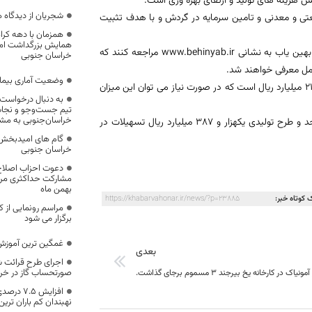
 هزینه های تولید و ارتقای بهره وری است.
شجریان از دیدگاه 
تی و معدنی و تامین سرمایه در گردش و با هدف تثبیت
همزمان با دهه کرا
شهرکی گفت: متقاضیان برای بهره مندی از تسهیلات رونق تولید باید به سامانه بهین یاب به نشانی www.behinyab.ir مراجعه کنند که
خراسان جنوبی
امل معرفی خواهند شد.
وضعیت آماری بیمار
وی چندی پیش گفت: سهم استان از اعتبارات طرح رونق تولید امسال 2 هزار و 210 میلیارد ریال است که در صورت نیاز می توان این میزان
به دنبال درخواست 
تیم جست‌وجو و نجات
خراسان‌جنوبی به مش
رئیس سازمان صنعت، معدن و تجارت خراسان جنوبی افزود: پارسال به 301 واحد و طرح تولیدی یکهزار و 387 میلیارد ریال تسهیلات در
گام های امیدبخش ن
خراسان جنوبی
دعوت احزاب اصلاح
مشارکت حداکثری مرد
بهمن ماه
 کوتاه خبر:
https://khabarvahonar.ir/news/?p=23885
مراسم رونمایی از 
برگزار می شود
غمگین ترین آموز
بعدی
اجرای طرح قرائت ش
صورتحساب گاز در خر
اک در کارخانه یخ بیرجند ۳ مسموم برجای گذاشت.
افزایش 5
نهبندان کم باران تری