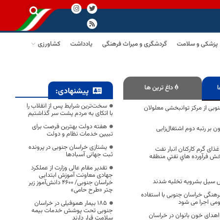
پزشکی و سلامت
گردشگری و میراث فرهنگی
یادداشت
کشاورزی
ا
داغ ترین ها
پیشنهادی:
سخت‌ترین شرایط پس از انقلاب را
وبی از مرکز توانبخشی معلولان
با اتکای به مردم پشت سر گذاشتیم
هفته دولت بهترین فرصت برای
ون بر رتبه دوم اشتغال‌زایی
تبیین خدمات نظام و دولت
یشتازی خراسان جنوبی در پرونده
غذای گرم کارکنان انبار نفت
ثبت جهانی آسبادها
ش فرآورده هاي نفتي منطقه
تقدیر مقام عالی وزارت از عملکرد
جهادی معاونت آموزش ابتدایی
خراسان جنوبی/ ۴۶۰۰ دانش‌آموز زیر
چتر «طرح حامی»
رهنگی خراسان جنوبی با استفاده
ومی اجرا می شود
۱۸۵ بیمار هموفیلی در خراسان
جنوبی تحت پوشش خدمات بیمه
درصدی اهدای خون بانوان در خراسان
سلامت قرار دارند