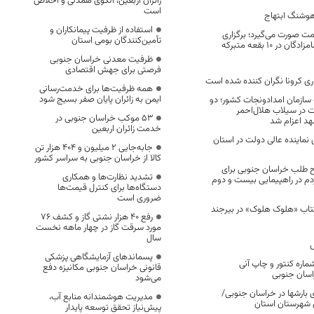
زائران اربعین، الگوی همدلی و اخلاص
است
هوشنگ ابتهاج
استفاده از ظرفیت پیمانکاران و
مت صورت می‌گیرد؛ برگزاری
تأمین‌کنندگان بومی استان
همایش بزرگداشت امامزادگان در ۱۰ بقعه متبرکه
ظرفیت معدنی خراسان جنوبی
فرصتی برای جهش اقتصادی
ی کرونا نگران کننده شده است
همه ظرفیت‌ها برای خدمت‌رسانی
ایمن به زائران پایان صفر بسیج شود
سازمان امدادونجات کشور؛ دو
 در سیلاب هلال‌احمر
53 موکب خراسان جنوبی در
هد اعزام شد
خدمت زائران اربعین
ماینده عالی دولت در استان
جابه‌جایی 2 میلیون و 404 هزار تن
کالا از خراسان جنوبی به سراسر کشور
 طلب خراسان جنوبی برای
تشدید نظارت‌ها و همکاری
م در راهپیمایی بیست و دوم
دستگاه‌ها برای کنترل قیمت‌ها
ضروری است
کتاب «هلوک هلوک» در بیرجند
رفع 40 هزار نشتی گاز و کشف 76
مورد سرقت گاز در چهار ماهه نخست
سال
ش
پسماندهای آزمایشگاهی پزشکی
ماره كنتور و چاپ آنی
قانونی خراسان جنوبی مکانیزه دفع
اسان جنوبی
می‌شود
7. درصدی بارشها در خراسان جنوبی/
مدیریت هوشمندانه منابع آب،
ن شهرستان استان
پیش‌نیاز تحقق توسعه پایدار