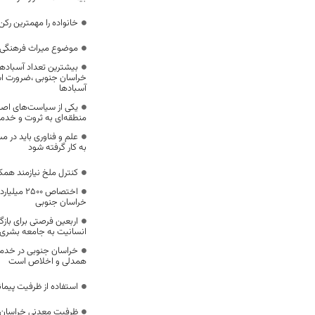
خانواده را مهمترین رک
موضوع میراث فرهنگی،
بیشترین تعداد آسبادها
خراسان جنوبی ،ضرورت است
آسبادها
یکی از سیاست‌های اصل
منطقه‌ای به ثروت و خد
علم و فناوری باید در م
به کار گرفته شود
کنترل ملخ نیازمند همک
اختصاص 500
خراسان جنوبی
اربعین فرصتی برای با
انسانیت به جامعه بشری
خراسان جنوبی در خدمت‌
همدلی و اخلاص است
استفاده از ظرفیت پیمان
ظرفیت معدنی خراسان 