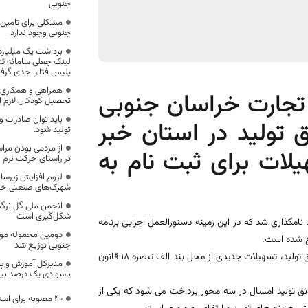
جنوبی
مشکلی برای تامین 
جنوبی وجود ندارد
لینک جعلی سامانه ثن
پلیس فتا را جدی گرف
همراهی و همکاری خ
جارت خراسان جنوبی
تحصیل کودکان لازم ا
باید توان صادرات 
ق تولید در استان خبر
تولید شود.
از مردمی بودن مراس
لات برای ثبت نام به
در راستای حرکت نرم اس
لزوم افزایش زیرسا
شهرک‌های صنعتی خر
انجمن ملی گل نرگ
شکل‌گیری است
مگذاری شد که در این زمینه دستورالعمل اجرایی برنامه
دومین محموله موا
جنوبی توزیع شد
وی گفت: در راستای حمایت از واحدهای تولیدی و صنعتی علاوه بر تسهیلات رونق تولید، تسهیلات جدیدی از محل بند الف تبصره 18 قانون
مدیرکل آموزش و پ
باسوادی یک درصد بی
 تولید امسال در سه محور پرداخت می شود که یکی از
40 مصوبه برای استارت توسعه منطقه زیرکوه