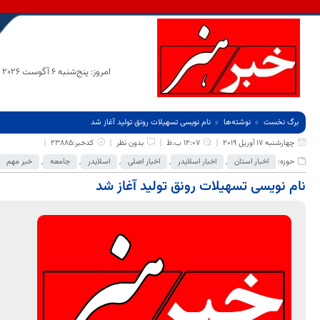
امروز: پنج‌شنبه 6 آگوست 2026
برگ نخست
نوشته‌ها
نام نویسی تسهیلات رونق تولید آغاز شد
چهارشنبه 17 آوریل 2019
12:07 ب.ظ
بدون نظر
کدخبر:23885
حوزه:
اخبار استان
,
اخبار اسلایدر
,
اخبار اصلی
,
اسلایدر
,
جامعه
,
خبر مهم
نام نویسی تسهیلات رونق تولید آغاز شد