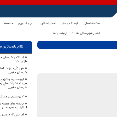
صفحه اصلی
فرهنگ و هنر
اخبار استان
علم و فناوری
جامعه
اخبار شهرستان ها
ارتباط با ما
پربازدیدترین ه
استاندار خراسان جن
بازدید کرد
مهر تأیید وزارت تعا
خراسان جنوبی
تهیه، طبخ و توزیع 
بیرجند/شركت ملي پخ
خراسان جنوبی
7 روستای در معرض سیل بشرویه تخلیه شدند
برنامه های هفته ف
از ظرفیت هنرمندان ب
افزایش 14 