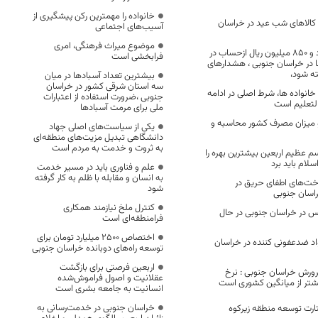
خانواده را مهمترین رکن پیشگیری از
کالاهای شب عید در خراسان
آسیب‌های اجتماعی
موضوع میراث فرهنگی، امری
برداشت یک میلیارد و ۸۵۰ میلیون ریال ازحساب در
فرابخشی است
ا در خراسان جنوبی ، هشدارهای
ته شود،
بیشترین تعداد آسبادها در میان
سه استان شرقی کشور در خراسان
انواده ها، شرط اصلی در ادامه
جنوبی ،ضرورت استفاده از اعتبارات
لتعلیم است
ملی برای مرمت آسبادها
و میزان مصرف کشور محاسبه و
یکی از سیاست‌های اصلی جهاد
دانشگاهی تبدیل مزیت‌های منطقه‌ای
به ثروت و خدمت به مردم است
م عظیم اربعین بیشترین بهره را
لام باید برد
علم و فناوری باید در مسیر خدمت
به انسان و مقابله با ظلم به کار گرفته
خت‌های اطفای حریق در
شود
اسان جنوبی
کنترل ملخ نیازمند همکاری
س در خراسان جنوبی در حال
فرامنطقه‌ای است
اختصاص 2500 میلیارد تومان برای
د ضدعفونی کننده در خراسان
توسعه راه‌های دوبانده خراسان جنوبی
اربعین فرصتی برای بازگشت
رورش خراسان جنوبی : نرخ
عقلانیت و اصول فراموش‌شده
شتر از میانگین کشوری است
انسانیت به جامعه بشری است
خراسان جنوبی در خدمت‌رسانی به