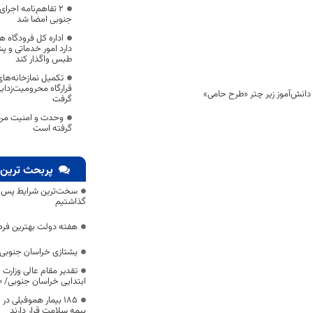
۲ تفاهم‌نامه اجر
جنوبی امضا شد
اداره کل فرودگاه 
دارد امور خدماتی و پ
طبس واگذار کند
تکمیل نمازخانه‌های
قرارگاه محرومیت‌زدا
گرفت
وحدت و امنیت مردم
گرفته است
پربحث ترین 
سخت‌ترین شرایط پس از 
گذاشتیم
هفته دولت بهترین فرص
یشتازی خراسان جنوبی د
تقدیر مقام عالی وزارت
ابتدایی خراسان جنوبی/ ۴۶۰۰ دانش‌آموز زیر چتر «طرح حامی»
۱۸۵ بیمار هموفیلی
بیمه سلامت قرار دارند