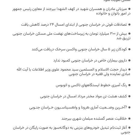
میزبانی مادران و همسران شهید در کهف الشهدا بیرجند از معاون رئیس جمهور
در امور بانوان و خانواده
تصادفات فوتی در خراسان جنوبی از ابتدای امسال ۲۴ درصد کاهش یافت
بیش از ۳۰۰ میلیارد تومان به زیرساخت‌های نهضت ملی مسکن خراسان جنوبی
تزریق شد
کودکان زیر ۵ سال خراسان جنوبی واکسن سرخک دریافت می‌کنند
داروی بیماران خاص در خراسان جنوبی کمبود ندارد
دیدار حجت الاسلام و المسلمین سید محمود علوی وزیر اطلاعات با آیت الله
عبادی نماینده ولی فقیه در خراسان جنوبی
رنگ آمیزی خطوط ایستگاههای تاکسی و اتوبوس
کشف هشت تن مواد مخدر مرداد امسال در خراسان جنوبی
?آخـرین وضــعیت آماری ڪرونا و واڪسیناسـیون خـراسان جنـوبی
خلاقیت عنصر گمشده مبلمان شهری بیرجند
آغاز ثبت‌نام تبدیل خودروهای بنزینی به دوگانه‌سوز به صورت رایگان در خراسان
جنوبی