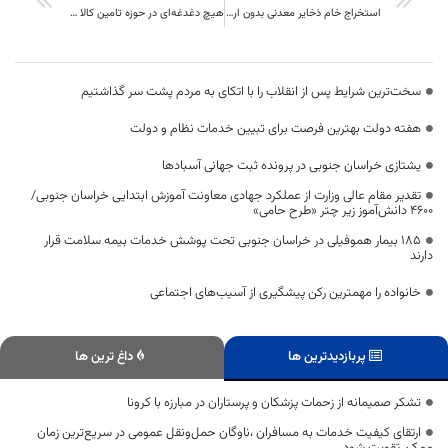
استخراج خام ذخایر معدنی بدون ارزش افزوده برای استان قابل قبول نیست
هیچ دغدغه‌ای در حوزه تامین کالا در خراسان جنوبی وجود ندارد
سخت‌ترین شرایط پس از انقلاب را با اتکای به مردم پشت سر گذاشتیم
هفته دولت بهترین فرصت برای تبیین خدمات نظام و دولت
یشتازی خراسان جنوبی در پرونده ثبت جهانی آسبادها
تقدیر مقام عالی وزارت از عملکرد جهادی معاونت آموزش ابتدایی خراسان جنوبی/
۴۶۰۰ دانش‌آموز زیر چتر «طرح حامی»
۱۸۵ بیمار هموفیلی در خراسان جنوبی تحت پوشش خدمات بیمه سلامت قرار
دارند
خانواده را مهمترین رکن پیشگیری از آسیب‌های اجتماعی
پربازدیدترین ها
داغ ترین ها
تشکر صمیمانه از زحمات پزشکان و پرستاران در مبارزه با کرونا
ارتقای کیفیت خدمات به مسافران ،ناوگان حمل‌ونقل عمومی در سریع‌ترین زمان
ممکن تقویت شود