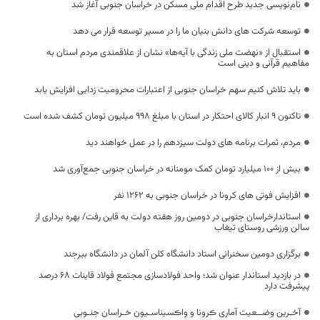
نام‌نویسی جدید طرح اقدام ملی مسکن در خراسان جنوبی آغاز شد
توسعه شرکت‌ های دانش‌ بنیان ما را در مسیر توسعه قرار می دهد
استقبال از «نهضت ملی زندگی با آیه‌ها» نشان از علاقمندی مردم استان به
مفاهیم قرآنی و دینی است
باید تلاش کنیم سهم خراسان جنوبی از اعتبارات محرومیت زدایی افزایش یابد
تاکنون 9 انبار کالای احتکار در استان با مبلغ 998 میلیون تومان کشف شده است
مردم، ثمرات برنامه های دولت سیزدهم را در عمل خواهند دید
بیش از ۱۰۰ میلیارد تومان کمک مومنانه در خراسان جنوبی جمع‌آوری شد
افزایش فوتی های کرونا در خراسان جنوبی به 1262 نفر
استاندارخراسان جنوبی در دومین روز هفته دولت به قاین رفت/ بهره برداری از
سالن ورزشی روستای تیغاب
برگزاری دومین سخنرانی استاد دانشگاه کلن آلمان در دانشگاه بیرجند
در بازدید استاندار عنوان شد؛ واحد فولادسازی مجتمع فولاد قاینات ۶۸ درصد
پیشرفت دارد
آخـرین وضــعیت آماری ڪرونا و واڪسیناسـیون خـراسان جنـوبی