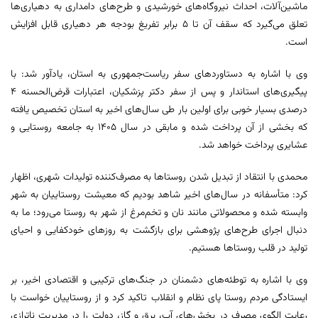
ماشین‌آلات، احداث نیروگاه‌های خورشیدی و طرح‌های دامداری به دهیاری‌ها
تعلق می‌گیرد که سقف آن تا 5 برابر تفریغ بودجه هر دهیاری قابل افزایش
است.
وی با اشاره به دستاوردهای سفر ریاست‌جمهوری به استان، یادآور شد: با
پیگیری‌های استاندار و پس از سفر دکتر پزشکیان، اعتبارات قرض‌الحسنه 4
درصدی بسیار خوبی برای اولین بار طی سال‌های اخیر به استان تخصیص یافته
که بخشی از آن پرداخت شده و مابقی در سال 1405 به جامعه روستایی و
عشایری پرداخت خواهد شد.
محمدی با انتقاد از تبدیل شدن روستاها به مصرف‌کننده تولیدات شهری، اظهار
کرد: متأسفانه در سال‌های اخیر شاهد بودیم که معیشت روستاییان به شهر
وابسته شده و محصولاتی مانند نان و تخم‌مرغ از شهر به روستا می‌رود؛ ما به
دنبال اجرای طرح‌های پژوهشی برای بازگشت به روزهای خودکفایی و احیای
تولید در قلب روستاها هستیم.
وی با اشاره به توطئه‌های دشمنان در جنگ‌های ترکیبی و اقتصادی اخیر، بر
ایستادگی مردم روستا پای نظام و انقلاب تاکید کرد و از روستاییان خواست با
رعایت الگوی مصرف در بخش‌های آب، برق و گاز، دولت را در مدیریت ناترازی