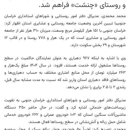
و روستای «چنشت» فراهم شد.
محمد محمدی، مدیرکل دفتر امور روستایی و شوراهای استانداری خراسان
جنوبیبا تبیین آخرین وضعیت جامعه روستایی و عشایری استان اظهار کرد:
خراسان جنوبی با 151 هزار کیلومتر مربع وسعت، میزبان 310 هزار نفر از جامعه
غیور روستایی و عشایری است که در یک هزار و 778 روستا و در قالب 12
شهرستان و 29 بخش سکونت دارند.
وی با اشاره به اینکه 967 دهیاری به عنوان نمایندگان حاکمیت در سطح
روستاها مشغول ارائه خدمت هستند، افزود: در سال 1404 مبلغ یک‌هزار و
263 میلیارد تومان از محل منابع اعتباری مختلف به حساب دهیاری‌ها و
روستاهای فاقد دهیاری استان واریز شد که نسبت به مدت مشابه سال قبل،
رشدی 2 تا 2.5 برابری را نشان می‌دهد.
مدیرکل دفتر امور روستایی و شوراهای استانداری خراسان جنوبی به تقویت
زیرساخت‌های خدماتی اشاره کرد و گفت: در حال حاضر 350 دستگاه
ماشین‌آلات سنگین استان که 103 خودروی عمرانی و 222 خودروی خدماتی
شامل حمل زباله و آتش‌نشانی در سطح روستاها فعال هستند.
محمدی تصریح کرد: اخیراً 50 خودروی حمل زباله سبک از محل سهمیه