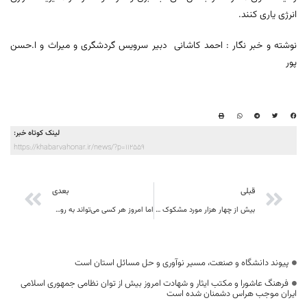
انرژی یاری کنند.
نوشته و خبر نگار : احمد کاشانی دبیر سرویس گردشگری و میراث و ا.حسن
پور
لینک کوتاه خبر:
https://khabarvahonar.ir/news/?p=112559
قبلی
بعدی
بیش از چهار هزار مورد مشکوک به سرطان در خراسان جنوبی
اما امروز هر کسی می‌تواند به روشنی دریابد که جمهوری اسلامی ایران از چه توان و قدرتی برخوردار است
پیوند دانشگاه و صنعت، مسیر نوآوری و حل مسائل استان است
فرهنگ عاشورا و مکتب ایثار و شهادت امروز بیش از توان نظامی جمهوری اسلامی
ایران موجب هراس دشمنان شده است