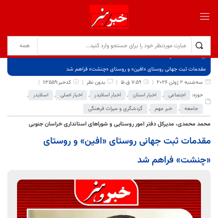
برگ نخست
نوشته‌ها
مقدمات ثبت جهانی روستای «افین» و روستای «چنشت» فراهم شد
سه‌شنبه 2 ژوئن 2026
7:59 ق.ظ
بدون نظر
کدخبر:112559
حوزه:
اجتماعی
,
اخبار استان
,
اخبار اسلایدر
,
اخبار اصلی
,
اسلایدر
,
جامعه
,
خبر مهم
,
گردشگری و میراث فرهنگی
محمد محمدی، مدیرکل دفتر امور روستایی و شوراهای استانداری خراسان جنوبی
مقدمات ثبت جهانی روستای «افین» و روستای
«چنشت» فراهم شد