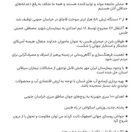
عشایر جامعه مولد و تولیدکننده هستند و همه ما ملکف به رفع دغدغه‌های
حداقلی آنان هستیم
از ۲ دستگاه تریلی ۵۸ هزار لیتر سوخت قاچاق در خراسان جنوبی توقیف شد
?انتقال 86 مجروح توسط 18 تیم امدادی به بیمارستان شهید مصطفی خمینی
طبس
طوفان شن در صحرای طبس به عنوان ماموران خداوند متعال، هیمنه آمریکای
جنایتکار و استکبار جهانی را شکست
اهمیت فرهنگ‌سازی و آگاهی‌رسانی در زمینه پرهیز از اسراف و مصرف‌گرایی برای
مردم تبین شود
با وجود بیمارستان ایران مهر بخش قابل توجهی از مشکلات بیماران سرطانی
استان حل شده است
بهره برداری ازمنابع آب های استان با توجه به ارزش اقتصادی آب و محصولات
توليدي بايد بسيار سنجيده باشد.
اهدای ۱۰۰ سری جهیزیه به زوج‌های جوان مناطق مرزی خراسان جنوبی
رشته_جدید_ورزشی اسکواش در راه طبس
جوانان روستای جهانی اصفهک ثابت کردند می توان مقاومت و تحول را از درون
شروع کرد
تاکید استاندار بر تکمیل پروژه بند دره بیرجند