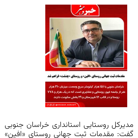
مدیرکل روستایی استانداری خراسان جنوبی
گفت: مقدمات ثبت جهانی روستای «افین»