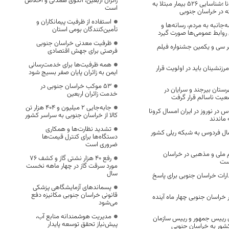
زائران اربعین، الگوی همدلی و اخلاص
نمودار صعودی کرونا ؛شناسایی 526 بیمار مبتلا به
است
ه در خراسان جنوبی
استفاده از ظرفیت پیمانکاران و
جانبه به مردم، رسانه‌ها و
تأمین‌کنندگان بومی استان
روابط عمومی‌ها صورت گیرد
ظرفیت معدنی خراسان جنوبی
جند میزبان 10 اثر سی و یکمین جشنواره فیلم
فرصتی برای جهش اقتصادی
همه ظرفیت‌ها برای خدمت‌رسانی
رزنشینان باید در اولویت قرار
ایمن به زائران پایان صفر بسیج شود
53 موکب خراسان جنوبی در
 هوای ۲ شهرستان‌ بیرجند و سرایان در
خدمت زائران اربعین
یت ناسالم قرار گرفت
جابه‌جایی 2 میلیون و 404 هزار تن
س در نوروز در ایران امسال کرونا
کالا از خراسان جنوبی به سراسر کشور
 ماندند
تشدید نظارت‌ها و همکاری
ال فردوس به شبکه ریلی کشور
دستگاه‌ها برای کنترل قیمت‌ها
ضروری است
 ملی و مذهبی در خراسان
رفع 40 هزار نشتی گاز و کشف 76
ست
مورد سرقت گاز در چهار ماهه نخست
سال
ای ادارات خراسان جنوبی برای پاسخ
پسماندهای آزمایشگاهی پزشکی
قانونی خراسان جنوبی مکانیزه دفع
خراسان جنوبی چهار ماه آینده
می‌شود
مدیریت هوشمندانه منابع آب،
رییس جمهور و رییس سازمان
پیش‌نیاز تحقق توسعه پایدار
کشور به خراسان جنوبی