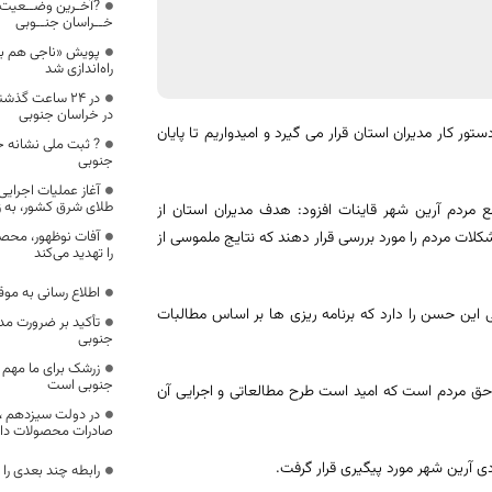
?آخـرین وضــعیت 
خــراسان جنــوبی
پویش «ناجی هم با
راه‌اندازی شد
در خراسان جنوبی
 کار مدیران استان قرار می گیرد و امیدواریم تا پایان
جنوبی
آغاز عملیات اجرایی
طلای شرق کشور، به ز
ردم آرین شهر قاینات افزود: هدف مدیران استان از
ت مردم را مورد بررسی قرار دهند که نتایج ملموسی از
آفات نوظهور، محص
را تهدید می‌کند
اطلاع رسانی به مو
ی این حسن را دارد که برنامه ریزی ها بر اساس مطالبات
تأکید بر ضرورت مد
جنوبی
زرشک برای ما مهم 
جنوبی است
 حق مردم است که امید است طرح مطالعاتی و اجرایی آن
در دولت سیزدهم ،ا
صادرات محصولات دان
ی آرین شهر مورد پیگیری قرار گرفت.
رابطه چند بعدی را 