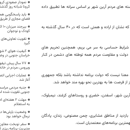
استه های مردم آرین شهر بر اساس سرانه ها تطبیق داده
کرونا شبانه روز گذشت
باید پاسخگویی همه‌
فضای مجازی از طریق 
بیر
وی یادآور شد: مردم خراسان جنوبی بیشترین مشارکت سیاسی را در کشور دارند که نشان از اراده و همتی است که در ۴۰ سال گذشته به
کودک و نوجوان
تقویت تعاونی‌های م
گیرد
ر شرایط حساسی به سر می بریم، همچنین تحریم های
کیفیت
ری، دولت و مقاومت مردم همه توطئه های دشمن در کنار
خراسان جنوبی در وضع
77 سال پیش تیفو
ویروس ،مردم در خانه
معنا نیست که دولت برنامه نداشته باشد بلکه جمهوری
عملیات اجرایی اتص
آغاز شد
 از فرصت ها به بهترین نحو بهره مند خواهد شد.
جنبه مردمی مراسم
جنوبی تقویت شده ا
آرین شهر، اسفدن، خضری و روستاهای کرغند، نیمبلوک،
مهلت ۲ هفته‌
به استعلام
وضعیت بارش‌ها در 
، بازدید از مناطق عشایری، چمن مصنوعی، زندان، پادگان
نرمال خواهد بود
همترین برنامه‌های معتمدیان است.
سفر نوبخت معاون 
مدیریت برنامه ریزی 