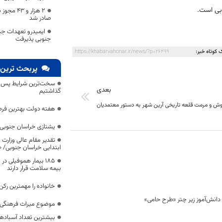
۲ هزار و
صادر شد
ایمیدرو تعهدات جد
جنوبی پذیرفت
 کوتاه خبر:
https://khabarvahonar.ir/news/?p=26499
پربحث ترین 
سخت‌ترین شرایط پس از 
بعدی
گذاشتیم
وش و مرمت قلعه تاریخی آرین شهر به دستور معتمدیان
هفته دولت بهترین فرص
یشتازی خراسان جنوبی د
تقدیر مقام عالی وزارت
ابتدایی خراسان جنوبی/ ۴۶۰۰ دانش‌آموز زیر چتر «طرح حامی»
۱۸۵ بیمار هموفیلی
بیمه سلامت قرار دارند
خانواده را مهمترین رک
موضوع میراث فرهنگی،
بیشترین تعداد آسبادها