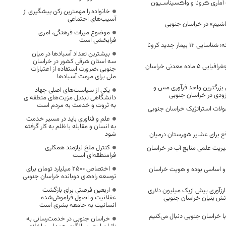
آماری ڪرونا و واڪسیناسـیون
خانواده را مهمترین رکن پیشگیری از
آسیب‌های اجتماعی
شیم» در خراسان جنوبی
موضوع میراث فرهنگی، امری
فرابخشی است
در 24 ساعت گذشته؛ شناسایی 12 بیمار جدید کرونا
بیشترین تعداد آسبادها در میان
سه استان شرقی کشور در خراسان
? ثبت ملی نشانه جغرافیایی ۵ ماده معدنی خراسان
جنوبی ،ضرورت استفاده از اعتبارات
ملی برای مرمت آسبادها
 بزرگترین واحد فرآوری مس و
یکی از سیاست‌های اصلی جهاد
ودی در خراسان جنوبی
دانشگاهی تبدیل مزیت‌های منطقه‌ای
به ثروت و خدمت به مردم است
ولات استراتژیک خراسان جنوبی
علم و فناوری باید در مسیر خدمت
به انسان و مقابله با ظلم به کار گرفته
شود
قع برای عشایر شهرستان درمیان
کنترل ملخ نیازمند همکاری
یریت علمی منابع آب در خراسان
فرامنطقه‌ای است
اختصاص 2500 میلیارد تومان برای
و اساسی بوده و هویت خراسان
توسعه راه‌های دوبانده خراسان جنوبی
اربعین فرصتی برای بازگشت
رزآوری بیش ازیک میلیون دلاری
عقلانیت و اصول فراموش‌شده
ش بنیان خراسان جنوبی
انسانیت به جامعه بشری است
با خراسان جنوبی دنبال می‌کنیم
خراسان جنوبی در خدمت‌رسانی به