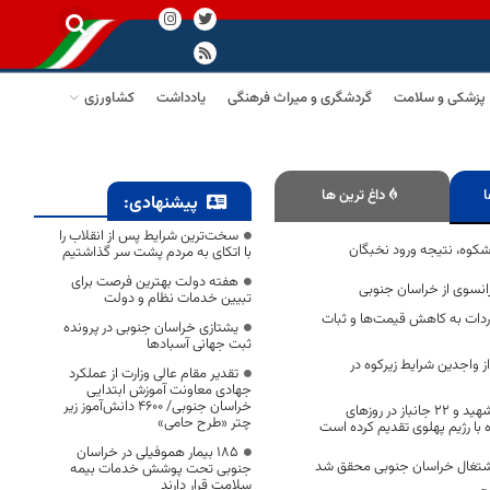
پزشکی و سلامت
گردشگری و میراث فرهنگی
یادداشت
کشاورزی
ا
داغ ترین ها
پیشنهادی:
سخت‌ترین شرایط پس از انقلاب را
اشکوه، نتیجه ورود نخبگان
با اتکای به مردم پشت سر گذاشتیم
هفته دولت بهترین فرصت برای
رانسوی از خراسان جنوبی
تبیین خدمات نظام و دولت
دات به کاهش قیمت‌ها و ثبات
یشتازی خراسان جنوبی در پرونده
ثبت جهانی آسبادها
 درصد از واجدین شرایط زیرکوه در
تقدیر مقام عالی وزارت از عملکرد
جهادی معاونت آموزش ابتدایی
خراسان جنوبی/ ۴۶۰۰ دانش‌آموز زیر
جنوب خراسان ۱۴ شهید و ۲۲ جانباز در روزهای
چتر «طرح حامی»
ه با رژیم پهلوی تقدیم کرده است
۱۸۵ بیمار هموفیلی در خراسان
جنوبی تحت پوشش خدمات بیمه
سلامت قرار دارند