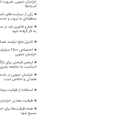
خراسان جنوبی ،ضرورت است
آسبادها
یکی از سیاست‌های اصل
منطقه‌ای به ثروت و خد
علم و فناوری باید در م
به کار گرفته شود
کنترل ملخ نیازمند همک
اختصاص 500
خراسان جنوبی
اربعین فرصتی برای با
انسانیت به جامعه بشری
خراسان جنوبی در خدمت‌
همدلی و اخلاص است
استفاده از ظرفیت پیمان
ظرفیت معدنی خراسان 
همه ظرفیت‌ها برای خدم
بسیج شود