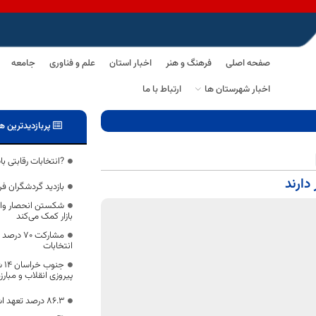
صفحه اصلی
فرهنگ و هنر
اخبار استان
علم و فناوری
جامعه
اخبار شهرستان ها
ارتباط با ما
پربازدیدترین ه
?انتخابات رقابتی ب
دارند
بازدید گردشگران ف
شکستن انحصار وار
بازار کمک می‌کند
مشارکت ۷۰
انتخابات
پیروزی انقلاب و مبارز
۸۶.۳ درصد تعهد اشتغال خراسان جنوبی محقق شد