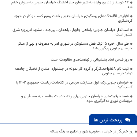
۴۲ درصد از دعاوی وارده به شورا‌های حل اختلاف خراسان جنوبی به سازش ختم
شد
افزایش اقامتگاه‌های بوم‌گردی خراسان جنوبی باعث رونق کسب و کار در حوزه
گردشگری
استاندار خراسان جنوبی: راه‌آهن چابهار ـ زاهدان ـ بیرجند ـ مشهد ابرپروژه شرق
کشور است
طی سال اخیر؛ ۱۵ ترک فعل مسئولان در شورای امر به معروف و نهی از منکر
خراسان جنوبی پیگیری شد
روز قدس نماد پشتیبانی از نهضت‌های مقاومت است
ثبت نام ۱۵۸واحد،کارگر و گروه کار نمونه در جشنواره امتنان از نخبگان جامعه
تولیدخراسان جنوبی
خراسان جنوبی رتبه اول مشارکت مردمی در انتخابات ریاست جمهوری ۱۴۰۲ را
کسب کرد
همه ظرفیت‌های خراسان جنوبی برای ارائه خدمات مناسب به مسافران و
میهمانان نورزی به‌کارگیری شود
پربحث ترین ها
روز خبرنگار در خراسان جنوبی؛ شورای اداری به رنگ رسانه