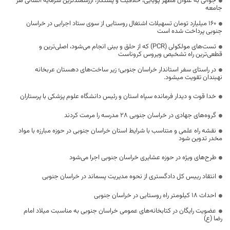
جوانی به عنوان مظهر پویایی، خلاقیت و پشتکار، ارزشمندترین سرمایه انسانی هر
جامعه
۱۶۰ میلیارد تومان تسهیلات اشتغال روستایی از سوی ستاد اجرایی در خراسان
جنوبی پرداخت شده است
تست‌های مولکولی (PCR) که از حلق و بینی انجام می‌شود، اصلی‌ترین و
قطعی‌ترین راه تشخیص ویروس کروناست
در راستای سفر استاندار خراسان جنوبی؛ زیر ساخت‌های دهستان عربخانه
نهبندان تقویت میشود.
خدا قوت و دیدار فرمانده سپاه استان و رئیس دانشگاه علوم پزشکی با پرستاران
گروه‌های جهادی در خراسان جنوبی ۲۸ مدرسه را مرمت کردند
نقشه راه علمی و متناسب با شرایط استان خراسان جنوبی در حوزه مبارزه با مواد
مخدر تدوین شود
طرح‌های ویژه در حوزه عشایری خراسان جنوبی اجرا می‌شود
انتقاد رییس کل دادگستری از نحوه مدیریت پسماند در خراسان جنوبی
احداث ۱۸ کیلومتر راه روستایی در خراسان جنوبی
عضویت رایگان در کتابخانه‌های عمومی خراسان جنوبی به مناسبت میلاد امام
رضا (ع)