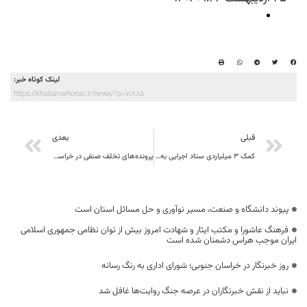
لینک کوتاه خبر:
https://khabarvahonar.ir/news/?p=71885
قبلی
بعدی
کمک ۳ میلیاردی ستاد اجرایی به آموزش ۸۵۰ دانش آموز بازمانده از تحصیل خراسان جنوبی
پرونده‌های تخلف صنفی در خراسان جنوبی خارج از نوبت رسیدگی می‌شود
پیوند دانشگاه و صنعت، مسیر نوآوری و حل مسائل استان است
فرهنگ عاشورا و مکتب ایثار و شهادت امروز بیش از توان نظامی جمهوری اسلامی
ایران موجب هراس دشمنان شده است
روز خبرنگار در خراسان جنوبی؛ شورای اداری به رنگ رسانه
نباید از نقش خبرنگاران در عرصه جنگ روایت‌ها غافل شد