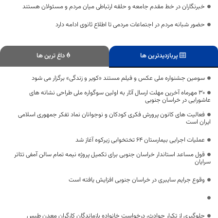
خبرنگاران در خط مقدم جامعه و حلقه ارتباطی میان مردم و مسئولان هستند
حضور شبانه مردم در اجتماعات مردمی تا اطلاع ثانوی ادامه دارد
پربازدیدترین ها
داغ ترین ها
سومین جشنواره ملی عکس و فیلم مستند «کویر و زندگی» برگزار می شود
٣٠ مهرماه آخرین مهلت ارسال آثار به اولین سوگواره ملی طراحی نشانه های
عاشورایی در خراسان جنوبی
فعالیت های کانون پرورش فکری کودکان و نوجوانان نماد تفکر جمهوری اسلامی
ایران است
عملیات اجرایی بیمارستان ۶۴ تختخوابی زیرکوه آغاز شد
قول مساعد استاندار خراسان‌ جنوبی برای تکمیل پروژه نیمه تمام سالن آمفی تئاتر
سرایان
وقوع جرایم سایبری در خراسان جنوبی افزایش یافته است
جلوگیری از تکرار حوادث، درخواست خانواده بازماندگان کارگران معدن طبس