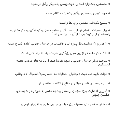
نخستین جشنواره استانی خوشنویسی یک پیکر برگزار می شود
جهاد تبیین به معنای بازگویی توفیقات نظام است
بسیج تکیه‌گاه مطمئن برای نظام است
وزارت میراث با تمام قوا از صنعت گران صنایع دستی و گردشگری ودیگر بخش ها
وابسته در ایام کرونا وبعد از آن حمایت می کند
۲ هزار و ۳۲ میلیارد ریال پروژه آب و فاضلاب در خراسان جنوبی آماده افتتاح است
اعتماد در جامعه را از بین بردن بزرگترین خیانت، به نظام اسلامی است
بیرجند مرکز خراسان جنوبی با سهم تقریبا صفر از برنامه های مردمی هفته
گردشگری
مهلت تایید صلاحیت داوطلبان انتخابات به اتمام رسید/ انصراف 7 داوطلب
سپاه پاسداران نقش حیاتی در دفاع از انقلاب اسلامی دارد
?تزریق اعتبارات ویژه سازمان برنامه و بودجه کشور به حوزه راه و شهرسازی
خراسان جنوبی
کاهش سه درصدی مصرف برق خراسان جنوبی با وجود افزایش اوج بار