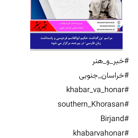
#خبر_و_هنر
#خراسان_جنوبی
#khabar_va_honar
#southern_Khorasan
#Birjand
#khabarvahonar