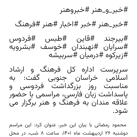
#خبر_و_هنر #خبروهنر
#خبر_هنر #خبر #اخبار #هنر #فرهنگ
#بیرجند #قاین #طبس #فردوس
#سرایان #نهبندان #خوسف #بشرویه
#زیرکوه #درمیان #سربیشه
سرپرست اداره کل فرهنگ و ارشاد
اسلامی خراسان جنوبی گفت: به
مناسبت روز بزرگداشت فردوسی و
پاسداشت زبان فارسی، مراسمی با حضور
علاقه مندان به فرهنگ و هنر برگزار می
شود.
محمود رمضانی با بیان این خبر، عنوان کرد: این مراسم
دوشنبه 26 اردیبهشت ماه 1401، ساعت 8 شب، در محل